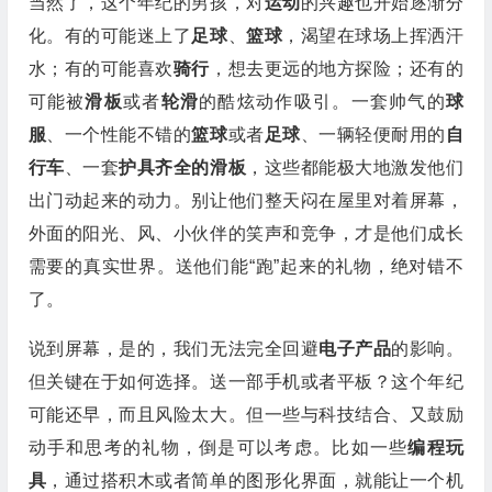
当然了，这个年纪的男孩，对
运动
的兴趣也开始逐渐分
化。有的可能迷上了
足球
、
篮球
，渴望在球场上挥洒汗
水；有的可能喜欢
骑行
，想去更远的地方探险；还有的
可能被
滑板
或者
轮滑
的酷炫动作吸引。一套帅气的
球
服
、一个性能不错的
篮球
或者
足球
、一辆轻便耐用的
自
行车
、一套
护具齐全的滑板
，这些都能极大地激发他们
出门动起来的动力。别让他们整天闷在屋里对着屏幕，
外面的阳光、风、小伙伴的笑声和竞争，才是他们成长
需要的真实世界。送他们能“跑”起来的礼物，绝对错不
了。
说到屏幕，是的，我们无法完全回避
电子产品
的影响。
但关键在于如何选择。送一部手机或者平板？这个年纪
可能还早，而且风险太大。但一些与科技结合、又鼓励
动手和思考的礼物，倒是可以考虑。比如一些
编程玩
具
，通过搭积木或者简单的图形化界面，就能让一个机