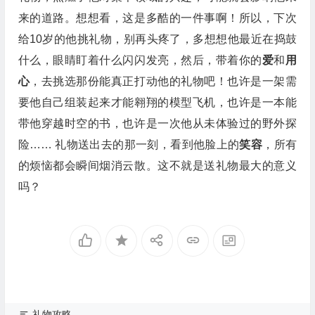
来的道路。想想看，这是多酷的一件事啊！所以，下次
给10岁的他挑礼物，别再头疼了，多想想他最近在捣鼓
什么，眼睛盯着什么闪闪发亮，然后，带着你的
爱
和
用
心
，去挑选那份能真正打动他的礼物吧！也许是一架需
要他自己组装起来才能翱翔的模型飞机，也许是一本能
带他穿越时空的书，也许是一次他从未体验过的野外探
险…… 礼物送出去的那一刻，看到他脸上的
笑容
，所有
的烦恼都会瞬间烟消云散。这不就是送礼物最大的意义
吗？
礼物攻略