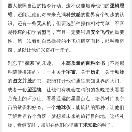
器人按照自己的指令行动。这不仅能培养他们的
逻辑思
维
，还能让他们对未来充满
科技感
的世界有个初步的认
识。还有一些
无人机
，但要选那种操作相对简单、不容
易摔坏的初学者型号，而且一定要强调
安全飞行
的重要
性。第一次看到自己操控的小飞机腾空而起，那种新奇
感，足以让他们兴奋好一阵子。
别忘了
“探索”
的乐趣。一本
高质量的百科全书
（不是那
种随便拼凑的），一本关于
宇宙
、关于
历史
、关于
动物
的
图文并茂
的书，都能打开他们通往未知世界的大门。
或者一套
望远镜
，让他们有机会在晴朗的夜晚抬头看看
月亮上的环形山、看看遥远的星星点点，培养对广袤宇
宙的敬畏和好奇。一个
地球仪
，能旋转的那种，让他们
了解世界各个角落，梦想着未来的旅行目的地。这些礼
物，看似安静，却能在他们心里播下
求知欲
的种子。