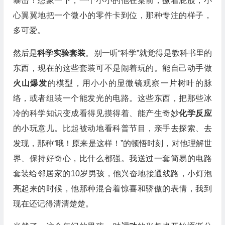
暴击！想象一下，一个小小的他在桌前，撅着屁股，小
心翼翼地把一个微小的零件卡到位，那种专注的样子，
多可爱。
然后是
科学实验套装
。别一听“科学”就觉得是教科书里的
东西，现在的这些套装可不是闹着玩的。能自己动手做
火山爆发
的模型，用小小的显微镜观察一片树叶的脉
络，或者组装一个能发光的电路。这些东西，把那些冰
冷的科学知识变成看得见摸得着、能产生奇妙
化学反应
的小玩意儿。比起被动地看科普节目，亲手去探索、去
发现，那种“哦！原来是这样！”的顿悟时刻，对他理解世
界、保持好奇心，比什么都强。我送过一套简易的电路
套装给邻居家的10岁男孩，他兴奋地接通线路，小灯泡
亮起来的时候，他那种混合着惊喜和骄傲的表情，我到
现在还记得清清楚楚。