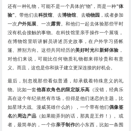
还有一种礼物，可能不是一个具体的“物”，而是一种
“体
验”
。带他们去
科技馆
、去
博物馆
、去
动物园
，或者参加
一次
户外拓展
、一次
露营
。和他们一起去体验那些平时
没有机会接触的事物。在科技馆里亲手操作一个展项，
在博物馆里听讲解员讲述历史故事，在户外学习搭帐
篷、辨别方向。这些共同经历的
美好时光
和
新鲜体验
，
对他们来说，可能比任何物质礼物都来得珍贵和有意
义。而且，这也是你和孩子建立更深连接的好机会。
最后，别忽视那些看似普通，却承载着特殊意义的礼
物。比如一套
他喜欢角色的限定版乐高
（没错，经典乐
高在这个年纪依然有市场，但得是他们迷恋的主题，比
如星球大战、漫威英雄什么的），一个带有他们
偶像签
名
的
周边产品
（如果能弄到的话，那真是王炸！）。或
者，最简单的，一个你
亲手制作
的小东西，比如一条围