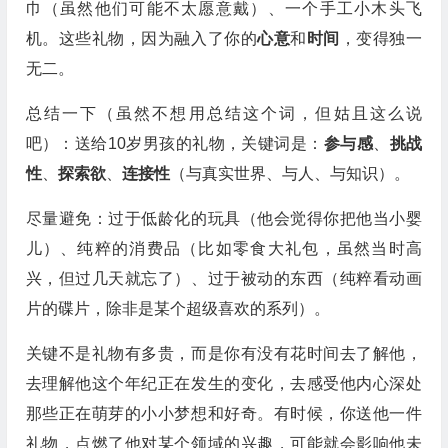
巾（虽然他们可能不太愿意戴）、一个手工小木头飞
机。这些礼物，因为融入了你的
心意
和
时间
，变得独一
无二。
总结一下（虽然不想用总结这个词，但姑且这么说
吧）：送给10岁男孩的礼物，关键词是：
参与感
、
挑战
性
、
探索欲
、
连接性
（与真实世界、与人、与知识）。
尽量避免：过于低龄化的玩具（他会觉得你把他当小婴
儿）、纯粹的消费品（比如零食大礼包，虽然当时高
兴，但过几天就忘了）、过于被动的东西（纯粹看动画
片的碟片，除非是某个超级喜欢的系列）。
关键不是礼物有多贵，而是你有没有花时间去了解他，
去理解他这个年纪正在发生的变化，去感受他内心深处
那些正在萌芽的小小梦想和好奇。有时候，你送他一件
礼物，点燃了他对某个领域的兴趣，可能就会影响他未