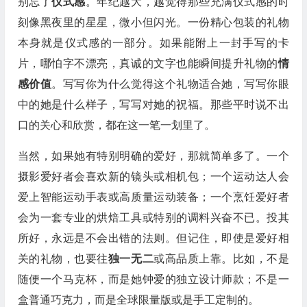
别忘了
仪式感
。年纪越大，越觉得那些充满仪式感的时
刻像黑夜里的星星，微小但闪光。一份精心包装的礼物
本身就是仪式感的一部分。如果能附上一封手写的卡
片，哪怕字不漂亮，真诚的文字也能瞬间提升礼物的
情
感价值
。写写你为什么觉得这个礼物适合她，写写你眼
中的她是什么样子，写写对她的祝福。那些平时说不出
口的关心和欣赏，都在这一笔一划里了。
当然，如果她有特别明确的爱好，那就简单多了。一个
摄影爱好者会喜欢新的镜头或相机包；一个运动达人会
爱上智能运动手表或高质量运动装备；一个烹饪爱好者
会为一套专业的烘焙工具或特别的调料兴奋不已。投其
所好，永远是不会出错的法则。但记住，即使是爱好相
关的礼物，也要往
独一无二
或高品质上靠。比如，不是
随便一个马克杯，而是她钟爱的独立设计师款；不是一
盒普通巧克力，而是全球限量版或是手工定制的。