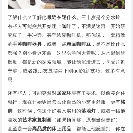
了解什么？了解他
最近在迷什么
。三十岁是个分水岭，
有些人可能突然开始迷上
咖啡
了，不满足速溶，开始研
究豆子、手冲壶、甚至浓缩咖啡机。那你说，一套精致
的
手冲咖啡器具
，或者一袋
精品咖啡豆
，是不是比什么
都强？别小看这东西，这里头学问大着呢，从水温到研
磨度，都是新的探索领域，能让他沉浸进去，享受片刻
宁静，或者跟朋友显摆两下刚get的新技巧。这多有意
思。
还有些人，可能突然对
居家
环境有了要求。以前凑合住
就行，现在开始琢磨怎么让自己的小窝更舒服，更有
格
调
。这时候，你送个好看又实用的
落地灯
，或者一幅他
喜欢的
艺术家复制画
（如果预算够，原创当然更好），
甚至是一套
高品质的床上用品
，都能让他感觉到，你在