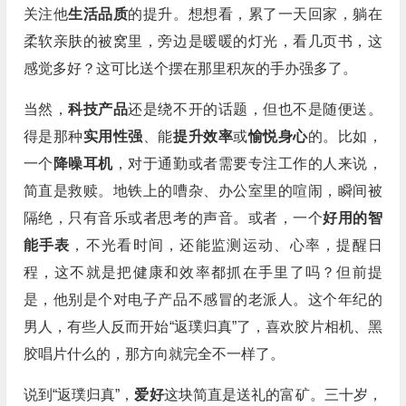
关注他
生活品质
的提升。想想看，累了一天回家，躺在
柔软亲肤的被窝里，旁边是暖暖的灯光，看几页书，这
感觉多好？这可比送个摆在那里积灰的手办强多了。
当然，
科技产品
还是绕不开的话题，但也不是随便送。
得是那种
实用性强
、能
提升效率
或
愉悦身心
的。比如，
一个
降噪耳机
，对于通勤或者需要专注工作的人来说，
简直是救赎。地铁上的嘈杂、办公室里的喧闹，瞬间被
隔绝，只有音乐或者思考的声音。或者，一个
好用的智
能手表
，不光看时间，还能监测运动、心率，提醒日
程，这不就是把健康和效率都抓在手里了吗？但前提
是，他别是个对电子产品不感冒的老派人。这个年纪的
男人，有些人反而开始“返璞归真”了，喜欢胶片相机、黑
胶唱片什么的，那方向就完全不一样了。
说到“返璞归真”，
爱好
这块简直是送礼的富矿。三十岁，