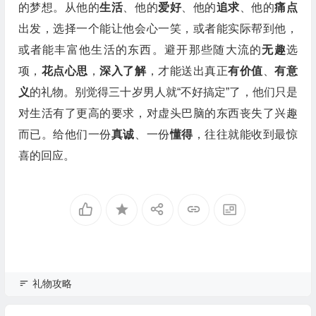
的梦想。从他的
生活
、他的
爱好
、他的
追求
、他的
痛点
出发，选择一个能让他会心一笑，或者能实际帮到他，
或者能丰富他生活的东西。避开那些随大流的
无趣
选
项，
花点心思
，
深入了解
，才能送出真正
有价值
、
有意
义
的礼物。别觉得三十岁男人就“不好搞定”了，他们只是
对生活有了更高的要求，对虚头巴脑的东西丧失了兴趣
而已。给他们一份
真诚
、一份
懂得
，往往就能收到最惊
喜的回应。
礼物攻略