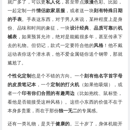
就广多了，可以更
私人化
，甚至带点
浪漫
色彩。比如，
一起定制一件
情侣款家居服
，或者送一块
刻有特殊日期
的手表
。手表这东西，对于男人来说，某种程度上是身
份、品味和时间的象征，一块
设计经典
、
品质可靠
的
机
械表
，如果预算允许，绝对是能戴很多年，甚至传承下
去的礼物。但切记，款式一定要符合他的
风格
！他不戴
运动表你送个潜水表，他不爱金属链你送个钢带，那就
尴尬了。
个性化定制
也是个不错的方向。一个
刻有他名字首字母
的皮质笔记本
，一个
定制的打火机
（如果他吸烟），或
者一个
印有你们合照的有趣周边
（比如抱枕、鼠标垫，
看他是否能接受这种风格）。这些小东西的价值不在于
本身多贵重，而在于那份
独一无二
的专属感。
还有一类礼物，是关于
健康的
。三十岁了，身体机能开