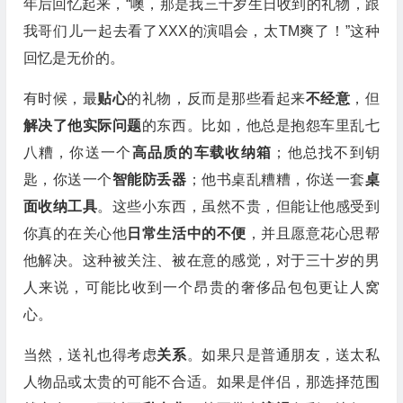
年后回忆起来，“噢，那是我三十岁生日收到的礼物，跟
我哥们儿一起去看了XXX的演唱会，太TM爽了！”这种
回忆是无价的。
有时候，最
贴心
的礼物，反而是那些看起来
不经意
，但
解决了他实际问题
的东西。比如，他总是抱怨车里乱七
八糟，你送一个
高品质的车载收纳箱
；他总找不到钥
匙，你送一个
智能防丢器
；他书桌乱糟糟，你送一套
桌
面收纳工具
。这些小东西，虽然不贵，但能让他感受到
你真的在关心他
日常生活中的不便
，并且愿意花心思帮
他解决。这种被关注、被在意的感觉，对于三十岁的男
人来说，可能比收到一个昂贵的奢侈品包包更让人窝
心。
当然，送礼也得考虑
关系
。如果只是普通朋友，送太私
人物品或太贵的可能不合适。如果是伴侣，那选择范围