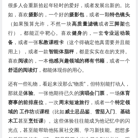
很多人会重新拾起年轻时的爱好，或者发展出新的。比
如，喜欢
摄影
的，一个好的
摄影包
，或者一颗
特色镜头
（如果预算允许，不然一块
高质量滤镜
或者
三脚架
也
行），都能正中靶心。喜欢
健身
的，一套
专业运动装
备
，或者一张
私教课程卡
（这个得确定他真需要并且能
用上），或者一款
智能体脂秤
，都是实实在在的支持。
喜欢
阅读
的，一本
他感兴趣领域的稀有书籍
，或者一个
舒适的阅读灯
，都能体现你的用心。
还有一些礼物，看起来没那么“物质”，但特别能打动人，
那就是
体验
。一张他期待已久的
演唱会门票
，一场
体育
赛事的前排座位
，一次
周末短途旅行
，或者一个
特定领
域的
工作坊
或
课程
（比如
威士忌品鉴
、
雪茄入门
、
基础
木工
甚至
烹饪课
）。这些体验往往能成为他记忆中的闪
光点，甚至能帮助他拓展社交圈、学习新技能。想想多