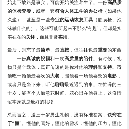
始走下坡路是事实，可能开始关注养生了。一份
高品质
的体检套餐
，或者一套
符合人体工学的办公椅
（如果他
久坐），甚至是一些
专业的运动恢复工具
（筋膜枪、泡
沫轴什么的）。这些可能听起来不那么“有趣”，但却是实
实在在的
关怀
，而且非常
实用
。
最后，别忘了最
简单
、最
直接
，但往往也最
重要
的东西
——一份
真诚的祝福
和一次
高质量的陪伴
。有时候，礼
物只是个载体，真正传递的是你对他的
理解
和
支持
。请
他吃一顿他最喜欢的
大餐
，陪他看一场他喜欢的
电影
，
或者只是坐下来，听他
聊聊
最近遇到的事。在忙碌的三
十岁，能有个人愿意花时间、花心思在他身上，这份情
谊本身就是最好的礼物。
总而言之，送三十岁男生礼物，没有标准答案，
诀窍在
于“懂”
。懂他的喜好，懂他的需求，懂他的压力，懂他