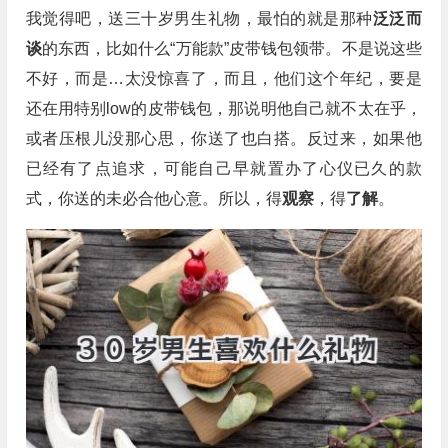
我觉得吧，送三十岁男生礼物，最怕的就是那种
泛泛而
谈
的东西，比如什么“万能款”皮带钱包领带。不是说这些
不好，而是…太没惊喜了，而且，他们这个年纪，要是
还在用特别low的皮带钱包，那说明他自己就不太在乎，
或者压根儿没那心思，你送了也白搭。反过来，如果他
已经有了点追求，可能自己早就置办了心仪已久的款
式，你送的未必合他心意。所以，得
观察
，得
了解
。