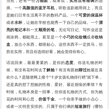
当然，还有一些
万能款
，或者说，
实用且有格调
的选
择。一个
高颜值的蓝牙耳机
，听歌追剧都用得上，而且
是她们日常生活离不开的数码产品。一个
可爱的保温杯
或者
水杯
，让她在学校也能秀一下自己的品味。一个
漂
亮的笔记本
和一支
顺滑的笔
，无论写日记、写作业还是
画涂鸦，都能用上。甚至是一个
小巧的化妆镜
或者
收纳
盒
，放点小东西，都很贴心。这些东西不一定抓马，但
胜在实用，而且你选得好看，她会觉得你有心。
话说回来，最最要紧的，是你的
态度
。你送礼物的时
候，有没有花时间去
了解她
？有没有跟她
聊过
她最近喜
欢什么？是随便网上搜个“十岁女孩礼物排行榜”就下单，
还是真的想了想她的性格、爱好、最近烦恼的事情？有
时候，礼物本身是一回事，但你送礼物的方式、你为她
花的时间和心思，
价值千金
。一个你亲手做的小点心，
或者一次特意安排的、只属于你们俩的
短途旅行
（哪怕