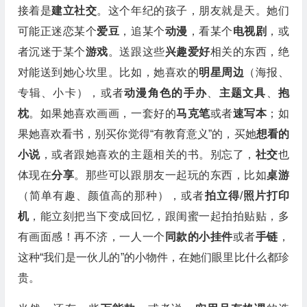
接着是
建立社交
。这个年纪的孩子，朋友就是天。她们
可能正迷恋某个
爱豆
，追某个
动漫
，看某个
电视剧
，或
者沉迷于某个
游戏
。送跟这些
兴趣爱好
相关的东西，绝
对能送到她心坎里。比如，她喜欢的
明星周边
（海报、
专辑、小卡），或者
动漫角色的手办
、
主题文具
、
抱
枕
。如果她喜欢画画，一套好的
马克笔
或者
速写本
；如
果她喜欢看书，别买你觉得“有教育意义”的，买她
想看的
小说
，或者跟她喜欢的主题相关的书。别忘了，
社交
也
体现在
分享
。那些可以跟朋友一起玩的东西，比如
桌游
（简单有趣、颜值高的那种），或者
拍立得
/
照片打印
机
，能立刻把当下变成回忆，跟闺蜜一起拍拍贴贴，多
有画面感！再不济，一人一个
同款的小挂件
或者
手链
，
这种“我们是一伙儿的”的小物件，在她们眼里比什么都珍
贵。