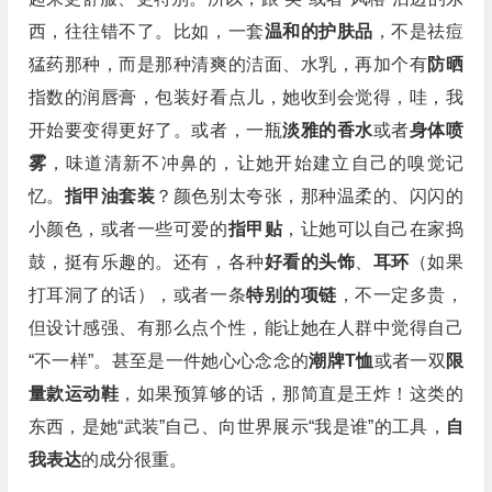
西，往往错不了。比如，一套
温和的护肤品
，不是祛痘
猛药那种，而是那种清爽的洁面、水乳，再加个有
防晒
指数的润唇膏，包装好看点儿，她收到会觉得，哇，我
开始要变得更好了。或者，一瓶
淡雅的香水
或者
身体喷
雾
，味道清新不冲鼻的，让她开始建立自己的嗅觉记
忆。
指甲油套装
？颜色别太夸张，那种温柔的、闪闪的
小颜色，或者一些可爱的
指甲贴
，让她可以自己在家捣
鼓，挺有乐趣的。还有，各种
好看的头饰
、
耳环
（如果
打耳洞了的话），或者一条
特别的项链
，不一定多贵，
但设计感强、有那么点个性，能让她在人群中觉得自己
“不一样”。甚至是一件她心心念念的
潮牌T恤
或者一双
限
量款运动鞋
，如果预算够的话，那简直是王炸！这类的
东西，是她“武装”自己、向世界展示“我是谁”的工具，
自
我表达
的成分很重。