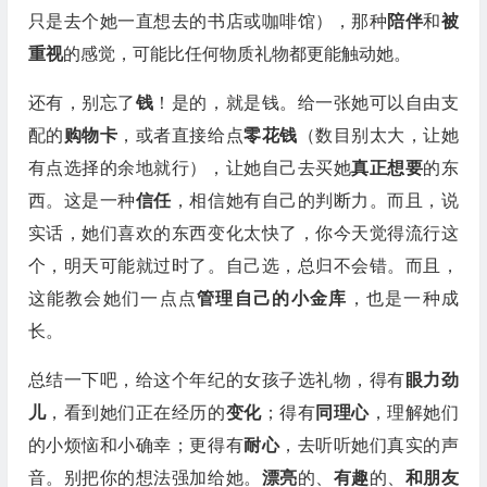
只是去个她一直想去的书店或咖啡馆），那种
陪伴
和
被
重视
的感觉，可能比任何物质礼物都更能触动她。
还有，别忘了
钱
！是的，就是钱。给一张她可以自由支
配的
购物卡
，或者直接给点
零花钱
（数目别太大，让她
有点选择的余地就行），让她自己去买她
真正想要
的东
西。这是一种
信任
，相信她有自己的判断力。而且，说
实话，她们喜欢的东西变化太快了，你今天觉得流行这
个，明天可能就过时了。自己选，总归不会错。而且，
这能教会她们一点点
管理自己的小金库
，也是一种成
长。
总结一下吧，给这个年纪的女孩子选礼物，得有
眼力劲
儿
，看到她们正在经历的
变化
；得有
同理心
，理解她们
的小烦恼和小确幸；更得有
耐心
，去听听她们真实的声
音。别把你的想法强加给她。
漂亮
的、
有趣
的、
和朋友