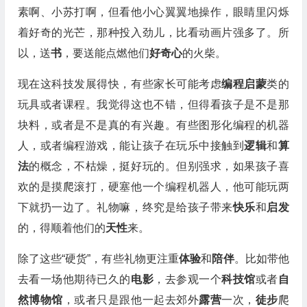
素啊、小苏打啊，但看他小心翼翼地操作，眼睛里闪烁
着好奇的光芒，那种投入劲儿，比看动画片强多了。所
以，送
书
，要送能点燃他们
好奇心
的火柴。
现在这科技发展得快，有些家长可能考虑
编程启蒙
类的
玩具或者课程。我觉得这也不错，但得看孩子是不是那
块料，或者是不是真的有兴趣。有些图形化编程的机器
人，或者编程游戏，能让孩子在玩乐中接触到
逻辑
和
算
法
的概念，不枯燥，挺好玩的。但别强求，如果孩子喜
欢的是摸爬滚打，硬塞他一个编程机器人，他可能玩两
下就扔一边了。礼物嘛，终究是给孩子带来
快乐
和
启发
的，得顺着他们的
天性
来。
除了这些“硬货”，有些礼物更注重
体验
和
陪伴
。比如带他
去看一场他期待已久的
电影
，去参观一个
科技馆
或者
自
然博物馆
，或者只是跟他一起去郊外
露营
一次，
徒步
爬