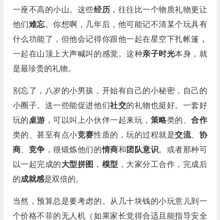
一座不高的小山。这些
经历
，往往比一个物质礼物更让
他们
难忘
。你想啊，几年后，他可能记不清某个玩具有
什么功能了，但他会记得你跟他一起在星空下扎帐篷，
一起在山顶上大声喊叫的感觉。这种
亲子时光
本身，就
是最珍贵的礼物。
别忘了，八岁的小男孩，开始有自己的小秘密，自己的
小圈子。送一些能促进他们
社交
的礼物也挺好。一套好
玩的
桌游
，可以叫上小伙伴一起来玩，
策略
类的、
合作
类的、甚至有点小
竞赛
性质的，玩的过程就是
交流
、
协
商
、
竞争
，很锻炼他们的
情商
和
团队意识
。或者那种可
以一起完成的
大型拼图
，
模型
，大家分工合作，完成后
的
成就感
是双倍的。
当然，预算总是要考虑的。从几十块钱的小玩意儿到一
个价格不菲的无人机（如果家长觉得合适且能指导安全