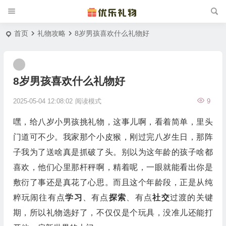
首页
礼物攻略
8岁男孩喜欢什么礼物好
8岁男孩喜欢什么礼物好
2025-05-04 12:08:02
阅读模式
9
嘿，给八岁小男孩挑礼物，这事儿啊，看着简单，里头
门道可不少。我家那个小皮猴，刚过完八岁生日，那阵
子我为了送啥真是抓破了头。别以为这年龄的孩子啥都
喜欢，他们心里那杆秤啊，精着呢，一眼就能看出你是
敷衍了事还是真花了心思。而且这个年龄段，正是从纯
粹玩闹往有点
学习
、有点
探索
、有点
社交
过渡的关键
期，所以礼物选好了，不仅仅是个玩具，没准儿还能打