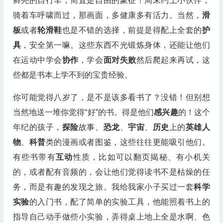
鲜亮的自行车，简直是自由的象征！周末约上小伙伴，
骑着车呼啸而过，那画面，多健康多有活力。当然，
滑
板
或者
轮滑鞋
也是不错的选择，前提是得配上全套的
护
具
，安全第一嘛。这些东西不光锻炼身体，还能让他们
在运动中学会
协作
，学会
面对失败
然后爬起来再试，这
些都是书本上学不到的宝贵经验。
你可能觉得八岁了，是不是该多看书了？没错！但别想
当然地送一堆你觉得“好”的书。得是他们
感兴趣
的！这个
年纪的孩子，
探险
故事、
恐龙
、
宇宙
、
历史
上的
英雄人
物
、
科普
类的漫画或者图鉴，这些往往更能吸引他们。
有些书带有
互动
性质，比如可以翻页揭秘、有小机关
的，或者配有音频的，会让他们觉得读书不是枯燥的任
务，而是有趣的发现之旅。我给我家小子买过一套
科学
实验
的入门书，配了简单的实验工具，他能照着书上的
指导自己动手做些小实验，弄得桌上地上全是水啊、色