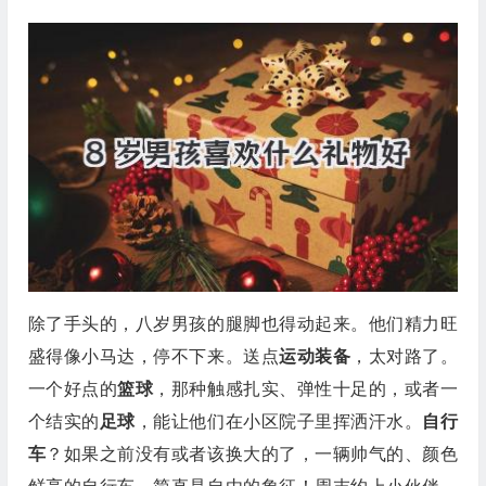
除了手头的，八岁男孩的腿脚也得动起来。他们精力旺
盛得像小马达，停不下来。送点
运动装备
，太对路了。
一个好点的
篮球
，那种触感扎实、弹性十足的，或者一
个结实的
足球
，能让他们在小区院子里挥洒汗水。
自行
车
？如果之前没有或者该换大的了，一辆帅气的、颜色