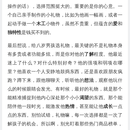
操作的话），选择范围挺大的。重要的是你的心意。一
个自己亲手制作的小礼物，比如为他画一幅画，或者一
起动手做一个
木工
小物件，虽然不贵重，但蕴含的
爱
和
独特性
是钱买不到的。
最后想说，给八岁男孩选礼物，最关键的不是礼物本身
有多贵或者功能多炫，而是你对他的
了解
程度。他最近
迷上了什么？对什么特别好奇？他的强项和弱项在哪
里？他喜欢一个人安静地鼓捣东西，还是喜欢跟朋友疯
跑？蹲下来，跟他聊聊天，听听他的
想法
，观察他玩什
么的时候眼睛会发光。有时候，最好的礼物，就是那个
能精准捕捉到他内心深处那个小小
渴望
的东西。那个能
陪伴他一段时光，能激发他
热情
，甚至能让他
成长
一点
点的东西。别怕试错，礼物嘛，每一次选择都是一次了
解孩子的机会。所以啊，别光盯着那些热门商品榜单，