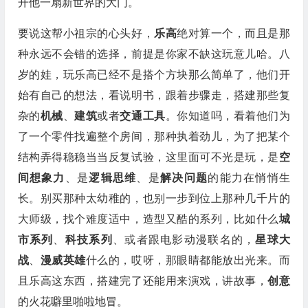
开他一扇新世界的大门。
要说这帮小祖宗的心头好，
乐高
绝对算一个，而且是那
种永远不会错的选择，前提是你家不缺这玩意儿哈。八
岁的娃，玩乐高已经不是搭个方块那么简单了，他们开
始有自己的想法，看说明书，跟着步骤走，搭建那些复
杂的
机械
、
建筑
或者
交通工具
。你知道吗，看着他们为
了一个零件找遍整个房间，那种执着劲儿，为了把某个
结构弄得稳稳当当反复试验，这里面可不光是玩，是
空
间想象力
、是
逻辑思维
、是
解决问题
的能力在悄悄生
长。别买那种太幼稚的，也别一步到位上那种几千片的
大师级，找个难度适中，造型又酷的系列，比如什么
城
市系列
、
科技系列
、或者跟电影动漫联名的，
星球大
战
、
漫威英雄
什么的，哎呀，那眼睛都能放出光来。而
且乐高这东西，搭建完了还能用来演戏，讲故事，
创意
的火花噼里啪啦地冒。