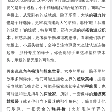
“机器人吃的香蕉”这种只有他们自己懂的抽象艺术品。重
要的是那个过程，小手精确地找到合适的零件，“咔哒”一
声拼上，从无到有的成就感。除了乐高，大块的
磁力片
也是个好选择，更容易搭建高大的结构，那种“哇！我搭
的城堡！”的惊叹，特别可爱。还有木质的
拼搭轨道
或
积
木
，质感温润，更考验平衡和结构思维。看着他们趴在
地板上，小眉头微皱，全神贯注地琢磨怎么让轨道连接
起来，那种专注的样子，你会觉得手里这堆塑料或木
头，承载的是无限的可能性。
再来说说
角色扮演与想象世界
。六岁的男孩，脑子里的
故事多到爆炸。他们可能是拯救世界的
超级英雄
，披着
浴巾就能飞檐走壁；可能是探索未知宇宙的
宇航员
；也
可能是和恐龙搏斗的
探险家
。所以，一套像样的
超级英
雄服装
（或者他们当下最迷的那个角色），简直能让他
们乐疯。一把安全的
玩具枪
（比如泡沫子弹的