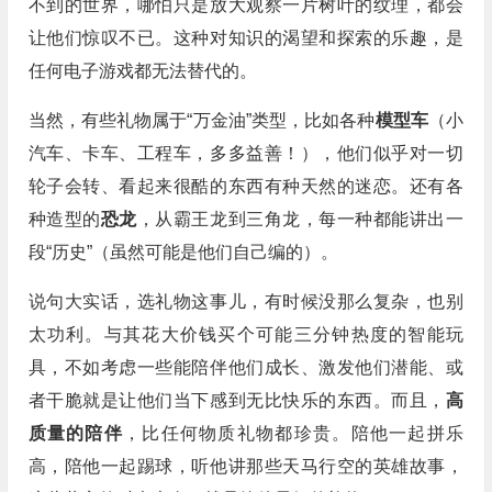
不到的世界，哪怕只是放大观察一片树叶的纹理，都会
让他们惊叹不已。这种对知识的渴望和探索的乐趣，是
任何电子游戏都无法替代的。
当然，有些礼物属于“万金油”类型，比如各种
模型车
（小
汽车、卡车、工程车，多多益善！），他们似乎对一切
轮子会转、看起来很酷的东西有种天然的迷恋。还有各
种造型的
恐龙
，从霸王龙到三角龙，每一种都能讲出一
段“历史”（虽然可能是他们自己编的）。
说句大实话，选礼物这事儿，有时候没那么复杂，也别
太功利。与其花大价钱买个可能三分钟热度的智能玩
具，不如考虑一些能陪伴他们成长、激发他们潜能、或
者干脆就是让他们当下感到无比快乐的东西。而且，
高
质量的陪伴
，比任何物质礼物都珍贵。陪他一起拼乐
高，陪他一起踢球，听他讲那些天马行空的英雄故事，