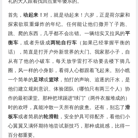
礼的大人跟着找回点童年傻乐的。
首先，
动起来！
对，就是动起来！六岁，正是荷尔蒙和
探索欲双重爆炸的年纪。任何能让他们撒开丫子跑、
跳、爬的东西，几乎都不会出错。一辆结实又拉风的
平
衡车
，或者升级成
两轮自行车
（如果已经掌握平衡的
话），简直是打开户外新世界的大门。我家那小子，自
从有了他的小破车，每天放学雷打不动要去楼下骑几
圈，风一样的小身影，看得人心都跟着飞起来。别小瞧
一个简单的
足球
或
篮球
，拍打的声响、追逐的汗水，是
他们建立规则意识、体验团队（哪怕只有两三个人）协
作的最初课堂。那种把球踢进“球门”（两件衣服堆成的）
时的欢呼，真能冲散一天所有的疲惫。还有，别忘了
滑
板车
或者简易的
轮滑鞋
，安全护具可得配齐，看他们小
心翼翼又满怀期待地尝试新技巧，那种成就感，比得一
百分都重要。