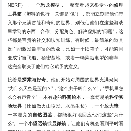
NERF），一个
恐龙模型
，一整套看起来很专业的
修理
工具箱
（塑料的也行，关键是“像”），都能立刻把他们带
入那个充满冒险和奇幻的世界。别低估他们在这些游戏
里学到的东西，合作、分配角色、解决虚拟的“问题”，这
些都是宝贵的社交和认知训练。有时候，最简单的道具
反而能激发最丰富的想象，比如一个纸箱子，可能瞬间
变成宇宙飞船、秘密基地、或者一辆风驰电掣的赛车，
这完全取决于他们给它赋予的意义。
接着是
探索与好奇
。他们开始对周围的世界充满疑问：
“为什么天空是蓝的？”，“这个虫子叫什么？”，“手机里怎
么会有声音？” 一本有趣的
科普绘本
，一套简易的
科学实
验玩具
（比如做火山喷发、水晶生长），一个
放大镜
，
一本漂亮的
自然图鉴
，都能很好地回应他们这些“为什
么”。一个
小望远镜
或
显微镜
，让他们有机会看到平时看