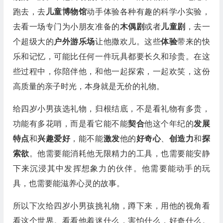
跑去，去
儿童博物馆
动手体验各种有趣的科学小实验，
去看一场专门为小朋友准备的
木偶剧
或者
儿童剧
，去一
个超级大的
户外游乐场
让他撒欢儿。这些
体验
带来的快
乐和记忆，可能比任何一件玩具都要长久和珍贵。在这
些过程中，你陪伴他，和他一起探索，一起欢笑，这份
高质量的亲子时光，本身就是无价的礼物。
给四岁小男孩选礼物，归根结底，不是看礼物有多贵，
功能有多花哨，而是看它能不能
契合
他这个年纪的
发展
特点
和
兴趣爱好
，能不能
激发
他的
好奇心
、
创造力
和
探
索欲
。他需要能消耗他无限精力的工具，也需要能安静
下来沉浸其中发挥想象力的伙伴。他需要能动手的玩
具，也需要能滋养心灵的故事。
所以下次给四岁小男孩挑礼物，蹲下来，用他的视角看
看这个世界。看看他着迷什么，害怕什么，好奇什么。