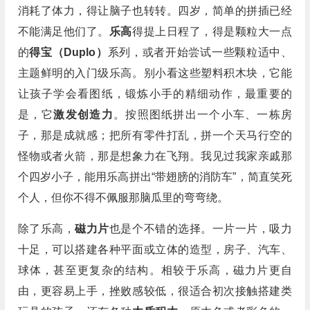
消耗了体力，得让脑子也转转。四岁，简单的拼插已经
不能满足他们了。
乐高
得提上日程了，得是颗粒大一点
的
得宝（Duplo）
系列，或者开始尝试一些颗粒适中、
主题鲜明的入门级乐高。别小看这些塑料积木块，它能
让孩子学会看图纸，锻炼小手的精细动作，最重要的
是，它
激发创造力
。按照图纸拼出一个小车、一栋房
子，那是成就感；把所有零件打乱，拼一个天马行空的
怪物或者火箭，那是想象力在飞翔。我见过我家亲戚那
个四岁小子，能用乐高拼出“带翅膀的消防车”，简直笑死
个人，但你不得不佩服那脑瓜里的弯弯绕。
除了乐高，
磁力片
也是个不错的选择。一片一片，吸力
十足，可以搭建各种平面或立体的造型，房子、汽车、
球体，甚至更复杂的结构。相较于乐高，磁力片更自
由，更容易上手，挫败感较低，很适合初次接触搭建类