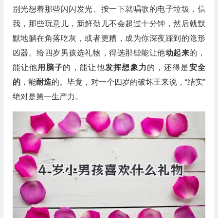
别光想着那些闪闪发光、按一下就唱歌的电子垃圾，信
我，那些玩意儿，新鲜劲儿不会超过十分钟，然后就默
默地躺在角落吃灰，或者更糟，成为你深夜踩到的隐形
凶器。给四岁男孩选礼物，得选那些能让他
动起来
的，
能让他
用脑子
的，能让他
发挥想象力
的，还得是
安全
的
，能
耐造
的。毕竟，对一个四岁的破坏王来说，“结实”
绝对是第一生产力。