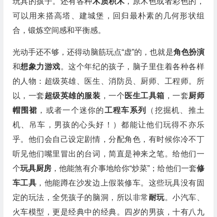
玩具的孩子。还有各种
木质积木
，原木色或者彩色的，
可以用来搭高塔、建城堡，回归最朴素的几何形状组
合，锻炼空间感和平衡感。
光动手还不够，还得动脑筋玩点“虚”的，也就是
角色扮演
和
想象力游戏
。这个年纪的孩子，脑子里住着各种各样
的人物：超级英雄、医生、消防员、厨师、工程师。所
以，一套
超级英雄的服装
，一个
医生工具箱
，一套
厨师
帽围裙
，或者一个迷你的
工程车系列
（挖掘机、推土
机、吊车，男孩的心头好！）都能让他们玩得不亦乐
乎。他们会自己设定剧情，分配角色，有时候你冷不丁
听见他们嘴里冒出的台词，简直是神来之笔。给他们一
个
玩具厨房
，他能煞有介事地给你“炒菜”；给他们一套
修
车工具
，他能蹲在沙发边上假装修车。这些玩具没有固
定的玩法，全凭孩子的脑洞，所以非常
耐玩
。小汽车、
火车模型，更是经典中的经典。四岁的男孩，十有八九