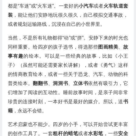
都是“车迷”或“火车迷”。一套好的
小汽车
或者
火车轨道套
装
，能让他们安静地玩很久很久，自己模拟交通事故，
或者规划运输路线，沉浸在自己的小世界里。
当然，不是所有礼物都得“动”或“拼”。安静下来的时光也
同样重要。给四岁的孩子选书，得选那些
图画精美
、
故
事有趣
的绘本。可以是一些经典的故事，比如《小王
子》（虽然可能还需要家长讲解），或者《勇气》这样
的情商教育绘本，或者一些关于恐龙、汽车、动物的科
普类绘本。
翻翻书
、
洞洞书
、
立体书
依然有吸引力，它
们增加了阅读的互动性。睡前故事时间，是亲子间非常
珍贵的连接时刻，一本好书是最好的媒介。所以，送
书
籍
，永远不会错。
艺术启蒙也不能少。四岁的小手，可以开始尝试更丰富
的创作工具了。一套
粗杆的蜡笔
或者
水彩笔
，一些
安全