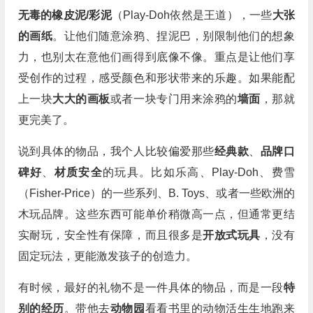
无毒的橡皮泥/彩泥
（Play-Doh依然是王道），一些
大张
的画纸
。让他们随意涂鸦、捏泥巴，别限制他们的想象
力，也别太在意他们画得到底像不像。重点是让他们享
受创作的过程，感受颜色和形状带来的乐趣。如果能配
上一块
大大的画板
或者一块专门用来涂鸦的
墙面
，那就
更完美了。
说到具体的物品，我个人比较偏爱那些
经典款
、
品牌口
碑好
、
材质安全
的玩具。比如乐高、Play-Doh、费雪
（Fisher-Price）的一些系列、B. Toys、或者一些欧洲的
木玩品牌。这些东西可能单价稍微高一点，但通常更结
实耐玩，安全性有保障，而且很多是
开放式玩具
，没有
固定玩法，更能激发孩子的创造力。
有时候，最好的礼物不是一件具体的物品，而是一段
特
别的经历
。带他去
动物园
看看书里的动物活生生地跑来