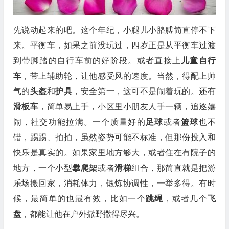
先说动起来的吧。这个年纪，小腿儿小胳膊简直停不下
来。平衡车，如果之前没玩过，四岁正是从平衡车过渡
到带脚踏的自行车前的好阶段。或者直接上
儿童自行
车
，带上辅助轮，让他感受风的速度。当然，得配上帅
气的
头盔
和
护具
，安全第一，这可不是闹着玩的。还有
滑板车
，简单易上手，小区里小朋友人手一辆，追逐嬉
闹，社交功能拉满。一个质量好的
足球
或者
篮球
也不
错，踢踢、拍拍，虽然姿势可能不标准，但那份投入和
快乐是真实的。如果家里地方够大，或者住在有院子的
地方，一个小型
攀爬架
或者
滑梯
组合，那简直就是把游
乐场搬回家，消耗体力，锻炼协调性，一举多得。有时
候，最简单的也最有效，比如一个
跳绳
，或者几个
飞
盘
，都能让他在户外撒野撒得尽兴。