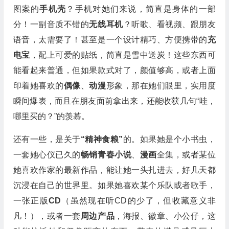
图案的
手机壳
？手机对她们来说，简直是身体的一部
分！一副音质不错的
无线耳机
？听歌、看视频、跟朋友
语音，太需要了！甚至是一个设计精巧、方便携带的
充
电宝
，配上可爱的贴纸，简直是雪中送炭！这些东西可
能看起来普通，但如果款式对了，颜值够高，或者上面
印着她喜欢的
偶像
、
动漫
形象，那在她们眼里，实用度
瞬间爆表，而且在朋友面前拿出来，还能收获几句“哇，
哪里买的？”的羡慕。
还有一些，是关于
“精神食粮”
的。如果她是个小书虫，
一套她心仪已久的
畅销青春小说
、
漫画
全集，或者某位
她喜欢作家的最新作品，能让她一头扎进去，好几天都
沉浸在自己的世界里。如果她喜欢某个乐队或者歌手，
一张正版
CD
（虽然现在听CD的少了，但收藏意义非
凡！），或者一套
周边产品
，海报、徽章、小公仔，这