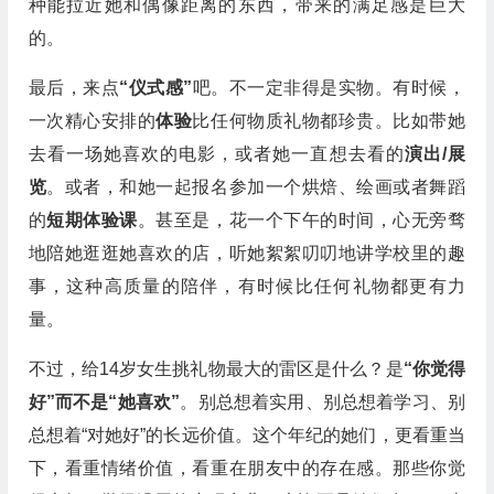
种能拉近她和偶像距离的东西，带来的满足感是巨大
的。
最后，来点
“仪式感”
吧。不一定非得是实物。有时候，
一次精心安排的
体验
比任何物质礼物都珍贵。比如带她
去看一场她喜欢的电影，或者她一直想去看的
演出/展
览
。或者，和她一起报名参加一个烘焙、绘画或者舞蹈
的
短期体验课
。甚至是，花一个下午的时间，心无旁骛
地陪她逛逛她喜欢的店，听她絮絮叨叨地讲学校里的趣
事，这种高质量的陪伴，有时候比任何礼物都更有力
量。
不过，给14岁女生挑礼物最大的雷区是什么？是
“你觉得
好”而不是“她喜欢”
。别总想着实用、别总想着学习、别
总想着“对她好”的长远价值。这个年纪的她们，更看重当
下，看重情绪价值，看重在朋友中的存在感。那些你觉