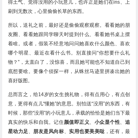
得土气、觉得没用的小玩意儿，也许正是她们在ins、上
刷到无数次，心里偷偷长草的东西。
所以，送礼之前，最好还是偷偷观察观察。看看她的朋
友圈、看看她跟同学聊天时提到什么、看看她书桌上摆
着啥。或者，假装不经意地问问她喜欢什么颜色、喜欢
哪个明星、最近在看什么书。别直接问“你想要什么礼
物？”，太直白了，没惊喜，而且她可能也不知道自己到
底想要啥。要像个侦探一样，从蛛丝马迹里拼凑出她的
喜好版图。
总而言之，给14岁的女生挑礼物，得有点用心，有点创
意，更得有点儿“懂她”的意思。别怕送“没用”的东西，有
时候，那些“没用”的小玩意儿，承载的恰恰是她们当下最
真实的快乐和自我。记住
颜值即正义
、
小众显个性
、
追
星动力足
、
朋友是风向标
、
实用也要美美哒
，还有，最