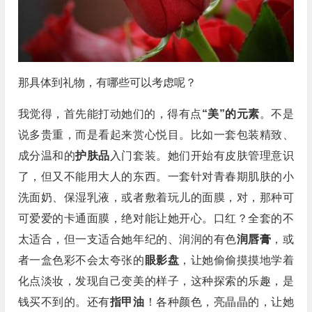
那具体到礼物，有哪些可以考虑呢？
我觉得，首先能打动她们的，得有点
“美”的元素
。不是
说多贵重，而是看起来赏心悦目。比如一套包装精致、
成分温和的
护肤品
入门套装。她们开始有皮肤管理意识
了，但又不能用大人的东西。一套针对青春期肌肤的小
洗面奶、保湿乳液，或者敷着玩儿的面膜，对，那种可
可爱爱的卡通面膜，绝对能让她开心。口红？全套的不
太适合，但一支适合她年纪的、润润的有色
润唇膏
，或
者一盒色彩不会太夸张的
眼影盘
，让她偷偷摸摸地学着
化点淡妆，发现自己变美的样子，这种探索的乐趣，是
钱买不到的。还有
指甲油
！各种颜色，亮晶晶的，让她