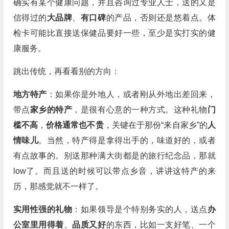
确实有某个健康问题，并且咨询过专业人士，送的又是
信得过的
大品牌
、
有口碑
的产品，否则还是悠着点。体
检卡可能比直接送保健品要好一些，至少是实打实的健
康服务。
跳出传统，再看看别的方向：
地方特产
：如果你是外地人，或者刚从外地出差回来，
带点
家乡的特产
，是很有心意的一种方式。这种礼物
门
槛不高
，
价格通常也不贵
，关键在于那份“来自家乡”的
人
情味儿
。当然，特产得是拿得出手的，味道好的，或者
有点故事的。别送那种满大街都是的旅行纪念品，那就
low了。而且送的时候可以带点乡音，讲讲这特产的来
历，那感觉就不一样了。
实用性强的礼物
：如果领导是个特别务实的人，送点
办
公室里用得着
、
品质又好
的东西，比如一支好笔、一个