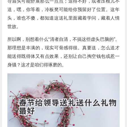
导眉头可能舒展那么一点点；送得不好，或者压根儿不
送，嘿，你等着，冷板凳可能给你预留好了位置。这年
头，谁也不傻，都知道这送礼里面藏着学问，藏着人情
世故。
所以啊，别想着什么“清者自清，不搞这些虚头巴脑的”。
那理想是丰满的，现实可骨感得很。真要送，怎么送才
能送得既得体又有点效果，还别让自己掏空钱包或惹一
身骚？这才是咱们得琢磨的。