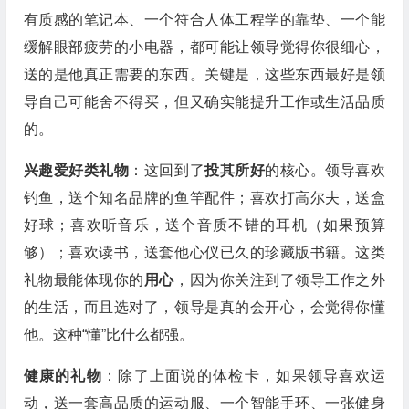
有质感的笔记本、一个符合人体工程学的靠垫、一个能
缓解眼部疲劳的小电器，都可能让领导觉得你很细心，
送的是他真正需要的东西。关键是，这些东西最好是领
导自己可能舍不得买，但又确实能提升工作或生活品质
的。
兴趣爱好类礼物
：这回到了
投其所好
的核心。领导喜欢
钓鱼，送个知名品牌的鱼竿配件；喜欢打高尔夫，送盒
好球；喜欢听音乐，送个音质不错的耳机（如果预算
够）；喜欢读书，送套他心仪已久的珍藏版书籍。这类
礼物最能体现你的
用心
，因为你关注到了领导工作之外
的生活，而且选对了，领导是真的会开心，会觉得你懂
他。这种“懂”比什么都强。
健康的礼物
：除了上面说的体检卡，如果领导喜欢运
动，送一套高品质的运动服、一个智能手环、一张健身