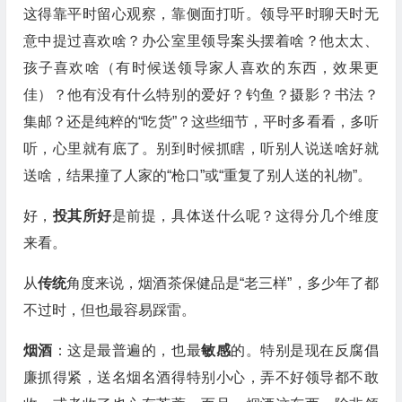
这得靠平时留心观察，靠侧面打听。领导平时聊天时无
意中提过喜欢啥？办公室里领导案头摆着啥？他太太、
孩子喜欢啥（有时候送领导家人喜欢的东西，效果更
佳）？他有没有什么特别的爱好？钓鱼？摄影？书法？
集邮？还是纯粹的“吃货”？这些细节，平时多看看，多听
听，心里就有底了。别到时候抓瞎，听别人说送啥好就
送啥，结果撞了人家的“枪口”或“重复了别人送的礼物”。
好，
投其所好
是前提，具体送什么呢？这得分几个维度
来看。
从
传统
角度来说，烟酒茶保健品是“老三样”，多少年了都
不过时，但也最容易踩雷。
烟酒
：这是最普遍的，也最
敏感
的。特别是现在反腐倡
廉抓得紧，送名烟名酒得特别小心，弄不好领导都不敢