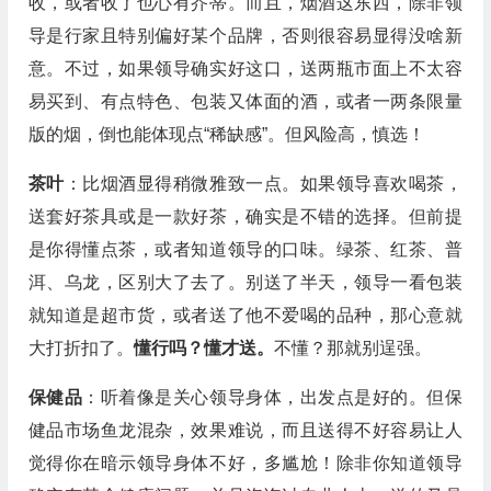
收，或者收了也心有芥蒂。而且，烟酒这东西，除非领
导是行家且特别偏好某个品牌，否则很容易显得没啥新
意。不过，如果领导确实好这口，送两瓶市面上不太容
易买到、有点特色、包装又体面的酒，或者一两条限量
版的烟，倒也能体现点“稀缺感”。但风险高，慎选！
茶叶
：比烟酒显得稍微雅致一点。如果领导喜欢喝茶，
送套好茶具或是一款好茶，确实是不错的选择。但前提
是你得懂点茶，或者知道领导的口味。绿茶、红茶、普
洱、乌龙，区别大了去了。别送了半天，领导一看包装
就知道是超市货，或者送了他不爱喝的品种，那心意就
大打折扣了。
懂行吗？懂才送。
不懂？那就别逞强。
保健品
：听着像是关心领导身体，出发点是好的。但保
健品市场鱼龙混杂，效果难说，而且送得不好容易让人
觉得你在暗示领导身体不好，多尴尬！除非你知道领导