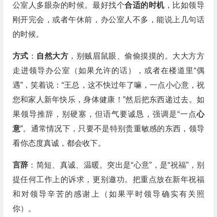
公室人多眼杂的时候。最好找个
合适的时机
，比如领导
刚开完会，或者午休前，办公室人不多，能说上几句话
的时候。
方式
：
自然大方
，别贼眉鼠眼、偷偷摸摸的。大大方方
走进领导办公室（如果允许的话），或者在楼道里“偶
遇”，笑着说：“王总，这不快过年了嘛，一点小心意，祝
您和家人新年快乐，身体健康！”然后把东西递过去。如
果领导推辞，别硬塞，但语气要诚恳，强调是“一点
心
意
”。通常情况下，只要不是特别贵重敏感的东西，领导
看你态度真诚，都会收下。
言辞
：简短、真诚、温暖。突出是“心意”，是“祝福”，别
提任何工作上的诉求，更别邀功。把重点放在新年祝福
和对领导辛苦的感谢上（如果平时领导确实有关照
你）。