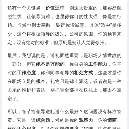
还有一个关键点：
价值适中
。别送太贵重的，那容易触
碰红线，让领导为难，也显得你目的性太强，像是在行
贿。当然也别太寒酸，显得你没诚意。具体“适中”是多
少，这个得根据领导的级别、公司的氛围、你的预算来
定，没有绝对的标准，但原则是别让人觉得夸张。
最后，我想说的是，送礼固然重要，是职场人情世故的
一部分，但它
绝不是万能的
。你自身的
工作能力
，你平
时的
工作态度
，你和同事领导的
相处方式
，这些才是你
在职场立足的
根本
。礼物只是锦上添花，或者说是一种
关系的维护和表达。别把宝全部押在送礼上，那太不靠
谱了。
所以，春节给领导送礼送什么最好？这问题没有标准答
案。它是一道
综合题
，考的是你的
观察力
、你的
情商
、
你的
用心程度
，以及你的
钱包厚度
（好吧，这点也挺现