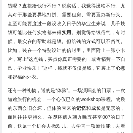
钱呢？直接给钱行不行？说实话，我觉得没啥不行。尤
其对于那些要异地打拼、需要租房、需要置办新行头、
甚至可能要度过一段没收入日子的毕业生来说，几千块
钱可能比任何实物都来得
实用
。别觉得给钱俗气，有时
候，最实在的帮助就是钱。但给钱的方式可以不俗气。
比如，装在一个特别设计的信封里，里面附上一张小卡
片，写上“这点钱，买点你真正需要的，或者犒劳一下自
己，毕业快乐！”这样，钱就不仅仅是钱，它裹上了
心意
和祝福的外衣。
还有一种礼物，送的是“体验”。一场演唱会的门票，一次
短途旅行的机会，一个心仪已久的workshop课程。物质
的东西会旧会坏，但体验带来的
记忆
和
成长
是无形的，
而且往往更持久。在即将踏入朝九晚五甚至007的日子
前，送ta一个机会去撒欢儿、去学习一项新技能，去看