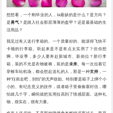
想想看，一个刚毕业的人，ta最缺的是什么？是方向？
是
勇气
？是踏入社会那层薄薄的盔甲？还是最基础的生
活用品？
我见过有人送行李箱的。一个质量好的、能滚得飞快不
卡顿的行李箱。听起来是不是有点太实用了？但你想
啊，毕业季，多少人要奔赴新城市、新岗位？那行李
箱，装的不光是衣物被褥，装的是
未来
。每一次拉着它
穿梭车站机场，都会想起送礼的人，那是一种
支持
，一
种“往前走吧，别怕”的无声鼓励。特别要是箱子上绑个小
小的、有纪念意义的挂件，或者箱子里偷偷塞封信，哪
怕就几个字，瞬间就把实用拉高到了情感层面。这种礼
物，很实在，很有力量。