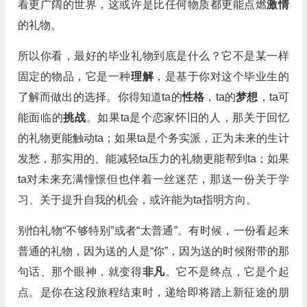
看更广阔的世界，这或许是比任何物质都更能点燃
激情
的礼物。
所以你看，最好的毕业礼物到底是什么？它不是某一样
固定的物品，它是一种
理解
，是基于你对这个毕业生的
了解而做出的选择。你得知道ta的
性格
，ta的
梦想
，ta可
能面临的
挑战
。如果ta是个恋家怀旧的人，那关于回忆
的礼物更能触动ta；如果ta是个务实派，正为未来的生计
发愁，那实用的、能减轻ta压力的礼物更能帮到ta；如果
ta对未来充满憧憬但也伴着一丝迷茫，那送一份关于学
习、关于提升自我的机会，或许能为ta指明方向。
别怕礼物“不够特别”或者“太普通”。有时候，一份看起来
普通的礼物，因为送的人是“你”，因为送的时候附带的那
句话、那个眼神，就变得
非凡
。它不是终点，它是个起
点。是你在这段旅程结束时，递给即将踏上新征途的朋