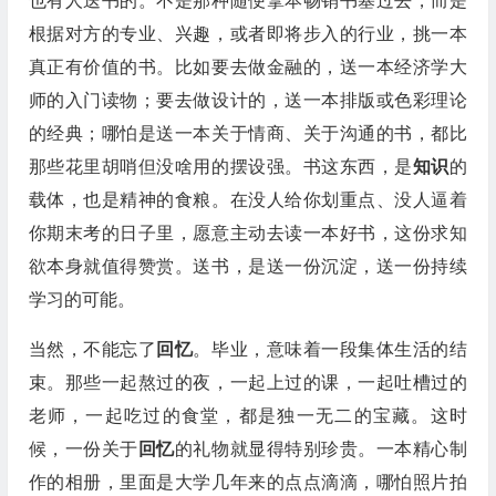
也有人送书的。不是那种随便拿本畅销书塞过去，而是
根据对方的专业、兴趣，或者即将步入的行业，挑一本
真正有价值的书。比如要去做金融的，送一本经济学大
师的入门读物；要去做设计的，送一本排版或色彩理论
的经典；哪怕是送一本关于情商、关于沟通的书，都比
那些花里胡哨但没啥用的摆设强。书这东西，是
知识
的
载体，也是精神的食粮。在没人给你划重点、没人逼着
你期末考的日子里，愿意主动去读一本好书，这份求知
欲本身就值得赞赏。送书，是送一份沉淀，送一份持续
学习的可能。
当然，不能忘了
回忆
。毕业，意味着一段集体生活的结
束。那些一起熬过的夜，一起上过的课，一起吐槽过的
老师，一起吃过的食堂，都是独一无二的宝藏。这时
候，一份关于
回忆
的礼物就显得特别珍贵。一本精心制
作的相册，里面是大学几年来的点点滴滴，哪怕照片拍