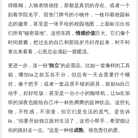
得模糊，人物表情搞怪，那都是真切的存在。或者一个
刻着学院名字、宿舍门牌号的小物件，一枚印着校园标
志的徽章，甚至是一张手绘的校园地图，上面标注出你
们所有“秘密基地”。这些东西，
情感价值
巨大。它们像个
时间胶囊，把过去的自己和那段岁月封存起来，时不时
拿出来看看，心里总会涌起一股暖流。
更进一步，送一份“
独立
”的必需品。比如一套像样的工具
箱，哪怕ta之前五谷不分，但总有一天会需要拧个螺
丝，修个把手；或者一套品质不错的厨具，鼓励ta自己
动手，好好吃饭；甚至是一台小小的咖啡机，让ta在加
班的深夜也能给自己冲一杯热腾腾的提神饮品。这些礼
物，不性感，不浪漫，但它们是生活的底气。是告诉
ta，“你要开始独立面对生活了，这些小帮手，希望能让
你的路好走一点。”这是一种很
成熟
、很负责任的爱。