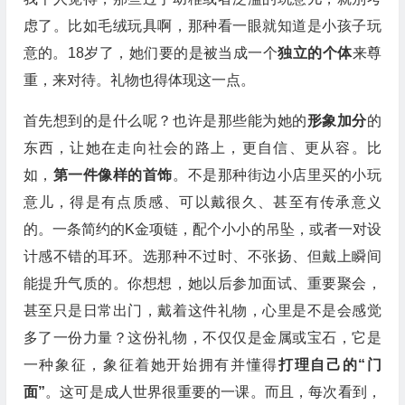
虑了。比如毛绒玩具啊，那种看一眼就知道是小孩子玩
意的。18岁了，她们要的是被当成一个
独立的个体
来尊
重，来对待。礼物也得体现这一点。
首先想到的是什么呢？也许是那些能为她的
形象加分
的
东西，让她在走向社会的路上，更自信、更从容。比
如，
第一件像样的首饰
。不是那种街边小店里买的小玩
意儿，得是有点质感、可以戴很久、甚至有传承意义
的。一条简约的K金项链，配个小小的吊坠，或者一对设
计感不错的耳环。选那种不过时、不张扬、但戴上瞬间
能提升气质的。你想想，她以后参加面试、重要聚会，
甚至只是日常出门，戴着这件礼物，心里是不是会感觉
多了一份力量？这份礼物，不仅仅是金属或宝石，它是
一种象征，象征着她开始拥有并懂得
打理自己的“门
面”
。这可是成人世界很重要的一课。而且，每次看到，