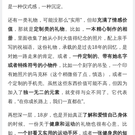
是一种仪式感，一种沉淀。
还有一类礼物，可能没那么“实用”，但却
充满了情感价
值
，那就是
定制类的礼物
。比如，
一本精心制作的相
册
，里面收集了她从小到大值得纪念的照片，配上亲手
写的祝福语。这份礼物，承载的是过去18年的回忆，是
对她一路走来的肯定。或者，
一件定制的、带有她名字
或者特殊符号的小物件
，比如一个刻字的吊坠，一个印
有她照片的马克杯（这个稍微俗了点，慎选），或者一
个定制的手机壳。虽然这些东西价值可能不高，但因为
加入了
独一无二的元素
，就变得与众不同了。它代表
着，“在你成长路上，我们一直都在”。
再想深一层，18岁，也是开始真正
了解和爱惜自己身体
的时候。一份关于
健康和运动
的礼物也很有心意。比
如，
一个好看又实用的运动手环
，或者
一张健身房的短