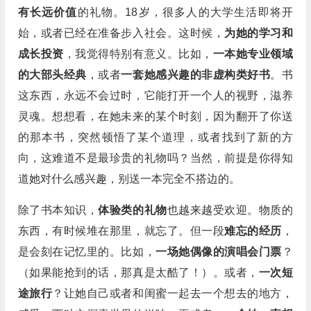
有长远价值
的礼物。18岁，很多人的大学生活即将开
始，或者已经在准备步入社会。这时候，
为她的学习和
成长投资
，我觉得特别有意义。比如，
一本她专业领域
的大部头经典
，或者
一套她感兴趣的非虚构类好书
。书
这东西，永远不会过时，它能打开一个人的视野，滋养
灵魂。想想看，在她未来的某个时刻，因为翻开了你送
的那本书，突然顿悟了某个道理，或者找到了新的方
向，这难道不是最珍贵的礼物吗？当然，前提是你得知
道她对什么感兴趣，别送一本完全不搭边的。
除了书本知识，
体验类的礼物
也越来越受欢迎。物质的
东西，有时候堆在那里，就忘了。但一段
难忘的经历
，
是会刻在记忆里的。比如，
一场她偶像的演唱会门票
？
（如果能抢到的话，那真是太酷了！）。或者，
一次短
途旅行
？让她自己或者和闺蜜一起去一个想去的地方，