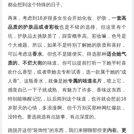
都会想到这个特殊的日子。
再来，考虑到18岁很多女生会开始化妆、护肤，
一套高
品质的护肤品或者彩妆
也是不错的选择。但这里有个
坑，护肤品太挑肤质了，踩雷概率高。彩妆嘛，色号是
个大难题。所以，如果不是特别了解她的肤质和喜好，
可以考虑送
香水
。但也不是随便买。得选那种
适合她气
质的、不烂大街
的味道。你可以提前打听一下她平时喜
欢什么香型，或者带她去专柜试香，选一款属于她的“成
人香”。这瓶香水，就像是她
专属的味道名片
，喷上它，
感觉自己一下子就成熟、有魅力了许多。香味这东西，
特别能唤醒记忆，以后闻到这个味道，也许就会想起18
岁那天的心情，多浪漫啊。但千万别买那种网红爆款，
没特色。要选就选有点故事、有点深度的。
跳脱开这些“装饰性”的东西，我们来聊聊那些更
内在、更