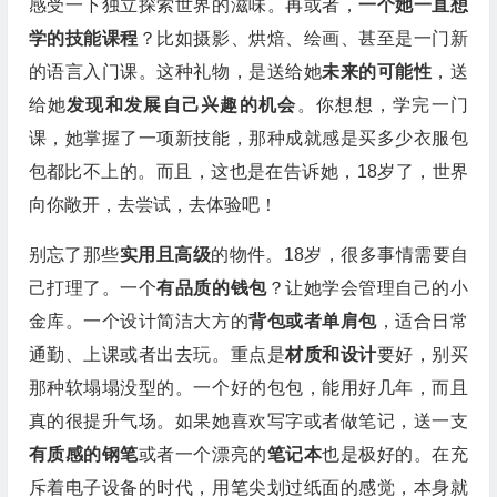
感受一下独立探索世界的滋味。再或者，
一个她一直想
学的技能课程
？比如摄影、烘焙、绘画、甚至是一门新
的语言入门课。这种礼物，是送给她
未来的可能性
，送
给她
发现和发展自己兴趣的机会
。你想想，学完一门
课，她掌握了一项新技能，那种成就感是买多少衣服包
包都比不上的。而且，这也是在告诉她，18岁了，世界
向你敞开，去尝试，去体验吧！
别忘了那些
实用且高级
的物件。18岁，很多事情需要自
己打理了。一个
有品质的钱包
？让她学会管理自己的小
金库。一个设计简洁大方的
背包或者单肩包
，适合日常
通勤、上课或者出去玩。重点是
材质和设计
要好，别买
那种软塌塌没型的。一个好的包包，能用好几年，而且
真的很提升气场。如果她喜欢写字或者做笔记，送一支
有质感的钢笔
或者一个漂亮的
笔记本
也是极好的。在充
斥着电子设备的时代，用笔尖划过纸面的感觉，本身就