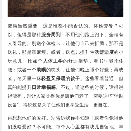
健康当然重要，这是谁都不能否认的。体检套餐？可
以，但得是那种
服务周到
、不用他们跑上跑下、全程有
人引导的。别送个体检卡，让他们自己去折腾，那不是
送礼，那是添麻烦。或者，送点儿提升生活
舒适度
的小
玩意儿。比如个
人体工学
的舒适坐垫，看书时能托住
腰；或者一个
助眠
的枕头，让他们晚上睡个好觉；再或
者，冬天里一床
轻盈又保暖
的被子。这些看着普通，但
真的能提升
日常幸福感
。不过，送这些的时候，话得说
得漂亮，别让人家觉得你是嫌他们老了，需要这些“辅助
设备”。得说这是为了让他们更享受生活，更自在。
再想想他们的爱好。别告诉我你不知道！或者你觉得他
们没啥爱好？不可能。每个人心里都有块儿自留地。年