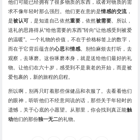
他们可能已经拥有了很多物质的东西，或者对物质的需
求不像年轻时那么强烈。他们更在意的是
情感的交流
，
是
被认可
，是知道自己依然
重要
，依然
被需要
。所以，
送礼的思路得从“给他需要的东西”转向“让他感受到被爱
的温暖”。一个礼物的价值，不在于价格标签上的数字，
而在于它背后蕴含的
心思
和
情感
。别怕麻烦去打听，去
观察，去琢磨。这份琢磨本身，就是送给他们最好的礼
物。让他们在六十岁，感受到不是衰老的开始，而是被
爱包裹的，新的旅程的启程。
所以啊，别再只盯着那些保健品和衣服了。去看看他们
的眼神，听听他们不经意间说的话，那些关于年轻时的
遗憾，关于心底的小愿望。从那里，你会找到真正能
触
动
他们的那份
独一无二
的礼物。