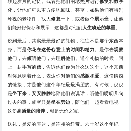
联起岁月的记忆。或者把他们的
老照片
进行
修复
和
数字
化
，让他们可以更方便地回味。甚至，如果他们有特别
珍视的老物件，找人
修复
一下，或者做个
展示盒
，让他
们能好好保存和展示，这都是对他们
人生轨迹的尊重
。
说到最后，其实最最最好的礼物，往往不是那个东西本
身，而是
你花在这份心意上的时间和精力
。是你去
观察
他们，去
倾听
他们，去
理解
他们。送个礼物的时候，附
上一封
手写的信
，告诉他们你为什么送这个，这个东西
对你意味着什么，表达你对他们的
感激
和
爱
。这份情感
的链接，才是他们这个年纪最最渴望的。有时候，仅仅
是
坐下来
，
安安静静
地陪他们说说话，听他们唠叨几句
过去的事，或者只是
坐在旁边
，陪他们一起看看电视，
这份
高质量的陪伴
，就是无价之宝。
送礼，是爱的表达，是连接的纽带。六十岁这个年纪，