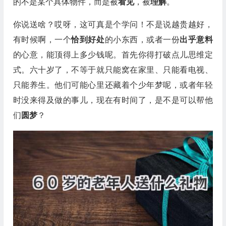
的不是某个具体物件，而是被
看见
，被
理解
。
你说送啥？哎呀，这可真是个学问！不是说越贵越好，
有时候啊，一个
恰到好处
的小东西，或者一份
出乎意料
的心意，能顶得上多少钱呢。首先你得打破点儿思维定
式。六十岁了，不等于就只能窝在家里、只能看电视、
只能养生。他们可能心里还藏着个少年梦呢，或者年轻
时没来得及做的事儿，现在有时间了，是不是可以帮他
们
圆梦
？