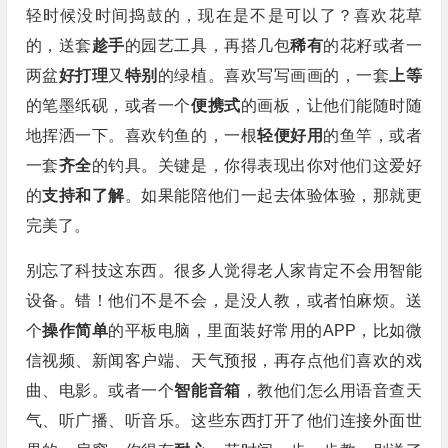
轻时候没时间捣鼓的，现在是不是可以了？喜欢花草
的，送套
趁手
的园艺工具，再搭几包
稀有
的花籽或者一
两盆
好打理
又
特别
的绿植。喜欢写写画画的，一套
上等
的笔墨纸砚，或者一个
便携式
的画板，让他们能随时随
地挥洒一下。喜欢钓鱼的，一根
轻便好用
的鱼竿，或者
一套
齐全
的钓具。关键是，你得表现出你对他们这爱好
的
支持和了解
。如果能陪他们一起去体验体验，那就更
完美了。
别忘了科技这东西。很多人觉得老人家肯定不会用智能
设备。错！他们不是不会，是没人教，或者怕麻烦。送
个
操作简单
的平板电脑，里面装好常用的APP，比如微
信视频、新闻客户端、天气预报，再存点他们喜欢的戏
曲、电影。或者一个
智能音箱
，教他们怎么用语音查天
气、听广播、听音乐。这些东西打开了他们连接外面世