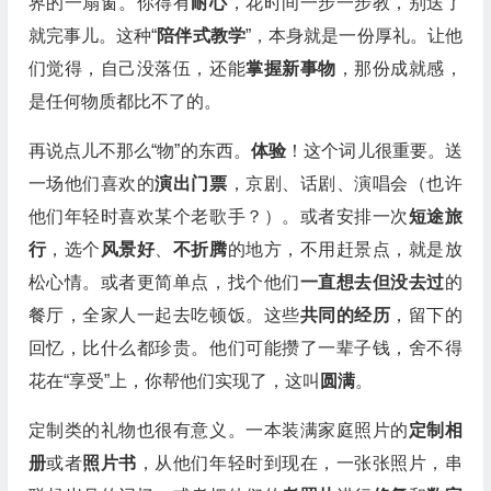
界的一扇窗。你得有
耐心
，花时间一步一步教，别送了
就完事儿。这种“
陪伴式教学
”，本身就是一份厚礼。让他
们觉得，自己没落伍，还能
掌握新事物
，那份成就感，
是任何物质都比不了的。
再说点儿不那么“物”的东西。
体验
！这个词儿很重要。送
一场他们喜欢的
演出门票
，京剧、话剧、演唱会（也许
他们年轻时喜欢某个老歌手？）。或者安排一次
短途旅
行
，选个
风景好
、
不折腾
的地方，不用赶景点，就是放
松心情。或者更简单点，找个他们
一直想去但没去过
的
餐厅，全家人一起去吃顿饭。这些
共同的经历
，留下的
回忆，比什么都珍贵。他们可能攒了一辈子钱，舍不得
花在“享受”上，你帮他们实现了，这叫
圆满
。
定制类的礼物也很有意义。一本装满家庭照片的
定制相
册
或者
照片书
，从他们年轻时到现在，一张张照片，串