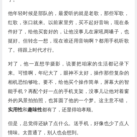
他年轻时候是部队的，最爱听的就是老歌，那些军歌，
红歌，张口就来。以前家里穷，买不起好音响，现在条
件好了，给他买套好的，让他没事儿在家吼两嗓子，也
挺好。但转念一想，现在谁还用音响啊？都用手机听歌
了。得跟上时代才行。
对了，他一直想学摄影，说要把咱家的生活都记录下
来。可惜啊，年纪大了，眼神不太好，操作那些复杂的
相机恐怕够呛。要不，给他买个操作简单，屏幕大的智
能手机？再配个好一点的手机支架，没事儿让他对着窗
外的风景拍拍照，也算圆了他的一个梦。这主意不错，
实用性
和
趣味性
都有了，还显得咱孝顺。
但是，总觉得还缺了点什么。送手机，好像也少了点人
情味。太普通了，别人也会想到。