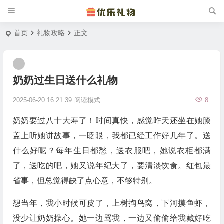
首页
礼物攻略
正文
奶奶过生日送什么礼物
2025-06-20 16:21:39
阅读模式
8
奶奶要过八十大寿了！时间真快，感觉昨天还坐在她膝
盖上听她讲故事，一眨眼，我都已经工作好几年了。送
什么好呢？每年生日都愁，送衣服吧，她说衣柜都满
了，送吃的吧，她又说年纪大了，要清淡饮食。红包最
省事，但总觉得缺了点心意，不够特别。
想当年，我小时候可皮了，上树掏鸟窝，下河摸鱼虾，
没少让奶奶操心。她一边骂我，一边又偷偷给我藏好吃