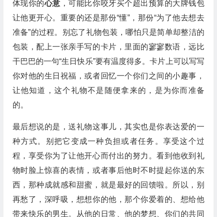
体现你的
心意
，可能比你咬牙买个超出预算的大牌钱包
让他更开心。重要的还是那份“懂”，那份“为了他去想去
准备”的过程。别忘了礼物包装，哪怕只是简单却整洁的
包装，配上一张亲手写的卡片，里面的寥寥数语，远比
干巴巴的一句“生日快乐”要有温度得多。卡片上可以写写
你对他的生日祝福，或者回忆一个你们之间的小趣事，
让他知道，这个礼物不是随便拿来的，是为你而准备
的。
最后想说的是，送礼物这事儿，其实也是你表达爱的一
种方式。别把它变成一种负担或者任务。享受这个过
程，享受你为了让他开心而付出的努力。看到他收到礼
物时脸上惊喜的表情，或者事后他时不时提起你送的东
西，那种成就感和甜蜜，就是最好的回馈啦。所以，别
再愁了，深呼吸，想想你的他，那个你爱着的、想给他
带来快乐的男生。从他的日常、他的梦想、你们的共同