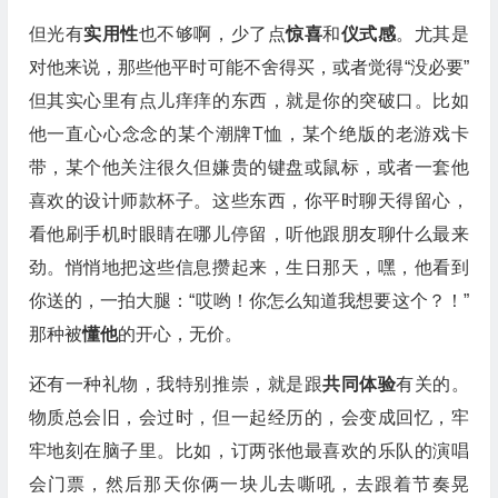
但光有
实用性
也不够啊，少了点
惊喜
和
仪式感
。尤其是
对他来说，那些他平时可能不舍得买，或者觉得“没必要”
但其实心里有点儿痒痒的东西，就是你的突破口。比如
他一直心心念念的某个潮牌T恤，某个绝版的老游戏卡
带，某个他关注很久但嫌贵的键盘或鼠标，或者一套他
喜欢的设计师款杯子。这些东西，你平时聊天得留心，
看他刷手机时眼睛在哪儿停留，听他跟朋友聊什么最来
劲。悄悄地把这些信息攒起来，生日那天，嘿，他看到
你送的，一拍大腿：“哎哟！你怎么知道我想要这个？！”
那种被
懂他
的开心，无价。
还有一种礼物，我特别推崇，就是跟
共同体验
有关的。
物质总会旧，会过时，但一起经历的，会变成回忆，牢
牢地刻在脑子里。比如，订两张他最喜欢的乐队的演唱
会门票，然后那天你俩一块儿去嘶吼，去跟着节奏晃