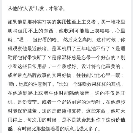
从他的“人设”出发，才靠谱。
如果他是那种实打实的
实用性
至上主义者，买一堆花里
胡哨但用不上的东西，他收到可能脸上笑嘻嘻，心里
就，“嗯……挺好看的哈。”然后束之高阁。这种时候，你
得观察他最近缺啥。是耳机用了三年电池不行了？是通
勤背包背带快断了？是保温杯总是忘带一个好点的？别
小看这些日常用品，一个质感好、设计符合他审美的，
或者带点品牌故事的实用好物，往往能让他心里一暖：
“哟，她真的注意到了。”比如一个降噪效果杠杠的耳机，
在他通勤路上或者午休时能隔绝噪音，送的不仅是耳
机，是份安宁。或者一个舒适耐穿的运动鞋，在他跑步
时能保护膝盖，送的是健康和支持。这些东西，他每天
用得上，每次用的时候，是不是就会想起你？这份
价值
感
，有时候比那些摆着看的玩意儿强太多了。