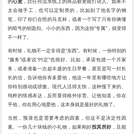
的
心意
，比任何流水线上的商品都更能打动人。如果不
太会做手工，也可以定制类的，比如刻了他名字的钢
笔，印了你们合照的马克杯，或者一个写了只有你俩懂
的暗号的钥匙扣。小小的东西，因为这份“专属”，就变得
不一样了。
有时候，礼物不一定非得是“东西”。有时候，一份特别的
“服务”或者说“约定”也很好。比如，承诺包揽一个月家
务，或者准备一次超丰盛的生日早餐，甚至是写一封长
长的信，告诉他你有多爱他，他这一年里有哪些地方让
你特别感动或骄傲。现代人活得太快，这种慢下来的、
纯粹的情感表达，反而显得格外珍贵。让他知道，你在
乎他，你在用心地爱他，这本身就是最好的礼物了。
当然，预算也是需要考虑的因素，但这不是决定性因
素。一份几十块钱的小礼物，如果刚好
投其所好
，且能