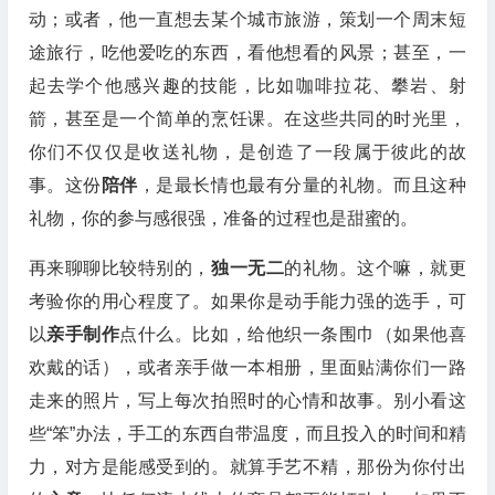
动；或者，他一直想去某个城市旅游，策划一个周末短
途旅行，吃他爱吃的东西，看他想看的风景；甚至，一
起去学个他感兴趣的技能，比如咖啡拉花、攀岩、射
箭，甚至是一个简单的烹饪课。在这些共同的时光里，
你们不仅仅是收送礼物，是创造了一段属于彼此的故
事。这份
陪伴
，是最长情也最有分量的礼物。而且这种
礼物，你的参与感很强，准备的过程也是甜蜜的。
再来聊聊比较特别的，
独一无二
的礼物。这个嘛，就更
考验你的用心程度了。如果你是动手能力强的选手，可
以
亲手制作
点什么。比如，给他织一条围巾（如果他喜
欢戴的话），或者亲手做一本相册，里面贴满你们一路
走来的照片，写上每次拍照时的心情和故事。别小看这
些“笨”办法，手工的东西自带温度，而且投入的时间和精
力，对方是能感受到的。就算手艺不精，那份为你付出