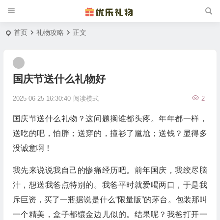
首页
礼物攻略
正文
国庆节送什么礼物好
2025-06-25 16:30:40
阅读模式
2
国庆节送什么礼物？这问题搁谁都头疼。年年都一样，
送吃的吧，怕胖；送穿的，撞衫了尴尬；送钱？显得多
没诚意啊！
我先来说说我自己的惨痛经历吧。前年国庆，我绞尽脑
汁，想送我爸点特别的。我爸平时就爱喝两口，于是我
斥巨资，买了一瓶据说是什么“限量版”的茅台。包装那叫
一个精美，盒子都镶金边儿似的。结果呢？我爸打开一