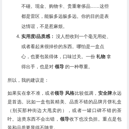
不碰。现金、购物卡、贵重奢侈品……这些
都是雷区，能躲多远躲多远。你的目的是表
达情谊，不是惹麻烦。
实用度/品质感：
没人想收到一个毫无用处、
或者看起来很掉价的东西。哪怕是一盒点
心，也要包装得体，口味过关。一份
礼物
拿
得出手，也是对
领导
的一种尊重。
所以，我的建议是：
如果实在拿不准，或者
领导
风格
比较低调，
安全牌
永远
是首选。比如一盒包装精美、品质不错的品牌月饼礼盒
（别买那种街边大甩卖的），或者一罐口碑不错的茶
叶。这类东西不会出错，
领导
收下也没负担。重点是包
装和品质要显得不随意。