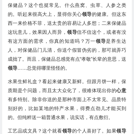
保健品？这个也挺常见。什么燕窝、虫草、人参之类
的。听起来很高大上，显得你关心
领导
的健康。但这东
西一来价格不菲，送太贵的容易让人多想；二来保健品
这玩意儿，效果因人而异，
领导
信不信这个，或者有没
有这方面的需求，你真的知道吗？万一
领导
是养生达
人，对保健品门儿清，你送个假冒伪劣的，那可就弄巧
成拙了。而且，保健品总感觉有点“孝敬”长辈的意思，送
领导
……总觉得哪里怪怪的。
水果生鲜礼盒？看起来健康又新鲜。但跟月饼一样，保
质期是个问题，而且太大众化了，很难体现出你的
心意
有多特别。除非你送的是那种市面上不太常见、品质特
别好的，比如某地的特产水果，得费点劲儿才能买到
的。但纯粹送一箱普通水果，说实话，有点敷衍。
工艺品或文具？这个就看
领导
的个人喜好了。如果
领导