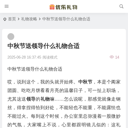
首页
礼物攻略
中秋节送领导什么礼物合适
中秋节送领导什么礼物合适
2025-06-28 16:37:45
阅读模式
14
中秋节送领导什么礼物合适
哎，说到这个，我的头就开始疼。
中秋节
，本是个阖家
团圆、吃吃月饼看看月亮的温馨日子，可一扯上职场，
尤其这送
领导
的
礼物
嘛……怎么说呢，那感觉就像走钢
丝，得拿捏得恰到好处，不能轻也不能重，不能露怯也
不能过火。每到这个时候，办公室里总弥漫着一股微妙
的气氛，大家嘴上不说，心里都跟明镜儿似的：这礼