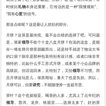
时候比
礼物
本身还重要，它传达的是一种“我懂规矩”、
“我有
心意
”的信号。
那送点啥呢？这是最让人抓狂的部分。
月饼？这算是最传统、最不会出错的选择了吧。可问题
是，谁家
领导
不收个十盒八盒月饼？你送的这盒，是能
在一堆名牌月饼里脱颖而出，还是转手就进了物业大爷
的口袋？除非是那种包装特别有设计感、或者口味非常
独特的，比如什么手工苏式月饼，或者某个小众品牌的
高级款。但话说回来，太特别了，又怕
领导
不习惯。而
且月饼这玩意儿，保质期短，量大了也是负担。所以，
月饼可以，但要
讲究
，不能随便拎一盒超市货。
茶叶？这个也挺稳妥。喝茶的人多，尤其上了点年纪的
领导
。普洱、龙井、铁观音……选择太多了。好的茶