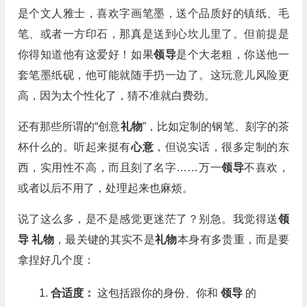
是个文人雅士，喜欢字画笔墨，送个品质好的镇纸、毛
笔、或者一方印石，那真是送到心坎儿里了。但前提是
你得知道他有这爱好！如果
领导
是个大老粗，你送他一
套笔墨纸砚，他可能就随手扔一边了。这玩意儿风险更
高，因为太个性化了，猜不准就白费劲。
还有那些所谓的“创意
礼物
”，比如定制的钢笔、刻字的茶
杯什么的。听起来挺有
心意
，但说实话，很多定制的东
西，实用性不高，而且刻了名字……万一
领导
不喜欢，
或者以后不用了，处理起来也麻烦。
说了这么多，是不是感觉更迷茫了？别急。我觉得送
领
导
礼物
，最关键的其实不是
礼物
本身有多贵重，而是要
拿捏好几个度：
合适度：
这包括跟你的身份、你和
领导
的