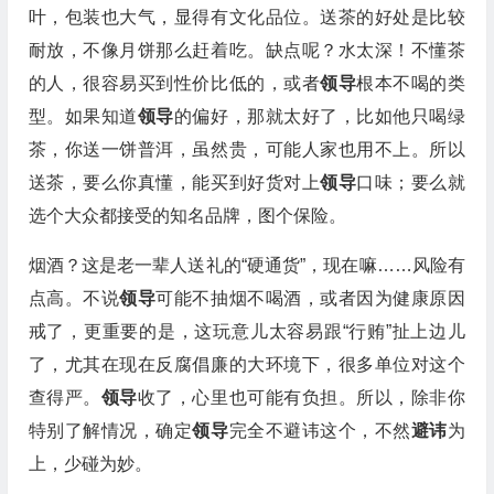
叶，包装也大气，显得有文化品位。送茶的好处是比较
耐放，不像月饼那么赶着吃。缺点呢？水太深！不懂茶
的人，很容易买到性价比低的，或者
领导
根本不喝的类
型。如果知道
领导
的偏好，那就太好了，比如他只喝绿
茶，你送一饼普洱，虽然贵，可能人家也用不上。所以
送茶，要么你真懂，能买到好货对上
领导
口味；要么就
选个大众都接受的知名品牌，图个保险。
烟酒？这是老一辈人送礼的“硬通货”，现在嘛……风险有
点高。不说
领导
可能不抽烟不喝酒，或者因为健康原因
戒了，更重要的是，这玩意儿太容易跟“行贿”扯上边儿
了，尤其在现在反腐倡廉的大环境下，很多单位对这个
查得严。
领导
收了，心里也可能有负担。所以，除非你
特别了解情况，确定
领导
完全不避讳这个，不然
避讳
为
上，少碰为妙。