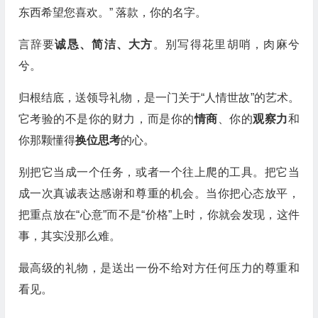
东西希望您喜欢。” 落款，你的名字。
言辞要
诚恳、简洁、大方
。别写得花里胡哨，肉麻兮
兮。
归根结底，送领导礼物，是一门关于“人情世故”的艺术。
它考验的不是你的财力，而是你的
情商
、你的
观察力
和
你那颗懂得
换位思考
的心。
别把它当成一个任务，或者一个往上爬的工具。把它当
成一次真诚表达感谢和尊重的机会。当你把心态放平，
把重点放在“心意”而不是“价格”上时，你就会发现，这件
事，其实没那么难。
最高级的礼物，是送出一份不给对方任何压力的尊重和
看见。