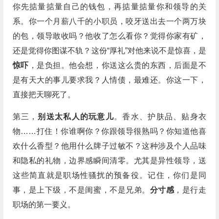
你先掂量掂量自己的钱包，再掂量掂量你和领导的关
系。你一个月薪八千的小职员，咬牙送出去一个两万块
的包，领导敢收吗？他收了怎么看你？觉得你家有矿，
还是觉得你图谋不轨？这份“厚礼”对他来说不是惊喜，是
惊吓
，是负担。他会想，你送这么贵的东西，后面是不
是有天大的事儿要求我？人情债，最难还。你这一下，
直接把天聊死了。
第三，
别送太私人的玩意儿
。香水、护肤品、贴身衣
物……打住！你谁啊你？你跟领导很熟吗？你知道他喜
欢什么香型？他用什么牌子过敏不？这种涉及个人品味
和隐私的礼物，边界感瞬间清零。尤其是异性领导，送
这些简直就是职场性骚扰的预备役。记住，你们是同
事，是上下级，不是闺蜜，不是兄弟。
分寸感
，是行走
职场的第一要义。