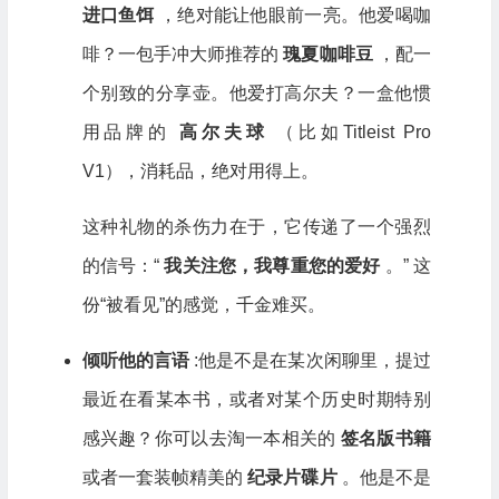
进口鱼饵
，绝对能让他眼前一亮。他爱喝咖
啡？一包手冲大师推荐的
瑰夏咖啡豆
，配一
个别致的分享壶。他爱打高尔夫？一盒他惯
用品牌的
高尔夫球
（比如Titleist Pro
V1），消耗品，绝对用得上。
这种礼物的杀伤力在于，它传递了一个强烈
的信号：“
我关注您，我尊重您的爱好
。” 这
份“被看见”的感觉，千金难买。
倾听他的言语
:他是不是在某次闲聊里，提过
最近在看某本书，或者对某个历史时期特别
感兴趣？你可以去淘一本相关的
签名版书籍
或者一套装帧精美的
纪录片碟片
。他是不是