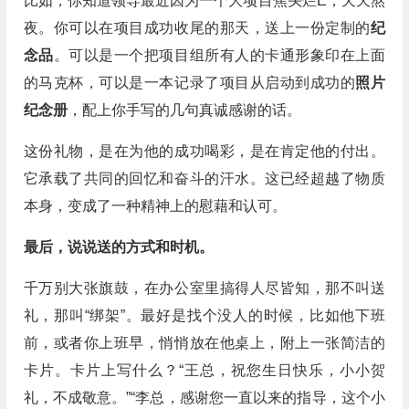
比如，你知道领导最近因为一个大项目焦头烂E，天天熬
夜。你可以在项目成功收尾的那天，送上一份定制的
纪
念品
。可以是一个把项目组所有人的卡通形象印在上面
的马克杯，可以是一本记录了项目从启动到成功的
照片
纪念册
，配上你手写的几句真诚感谢的话。
这份礼物，是在为他的成功喝彩，是在肯定他的付出。
它承载了共同的回忆和奋斗的汗水。这已经超越了物质
本身，变成了一种精神上的慰藉和认可。
最后，说说送的方式和时机。
千万别大张旗鼓，在办公室里搞得人尽皆知，那不叫送
礼，那叫“绑架”。最好是找个没人的时候，比如他下班
前，或者你上班早，悄悄放在他桌上，附上一张简洁的
卡片。卡片上写什么？“王总，祝您生日快乐，小小贺
礼，不成敬意。”“李总，感谢您一直以来的指导，这个小