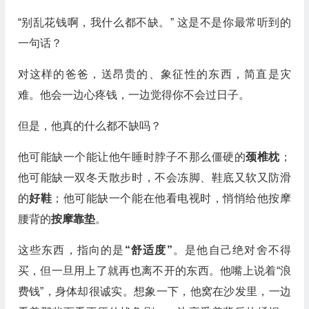
“别乱花钱啊，我什么都不缺。” 这是不是你最常听到的
一句话？
对这样的爸爸，送昂贵的、象征性的东西，简直是灾
难。他会一边心疼钱，一边觉得你不会过日子。
但是，他真的什么都不缺吗？
他可能缺一个能让他午睡时脖子不那么僵硬的
颈椎枕
；
他可能缺一双冬天散步时，不会冻脚、鞋底又软又防滑
的
好鞋
；他可能缺一个能在他看电视时，悄悄给他按摩
腰背的
按摩靠垫
。
这些东西，指向的是
“舒适度”
。是他自己绝对舍不得
买，但一旦用上了就再也离不开的东西。他嘴上说着“浪
费钱”，身体却很诚实。想象一下，他窝在沙发里，一边