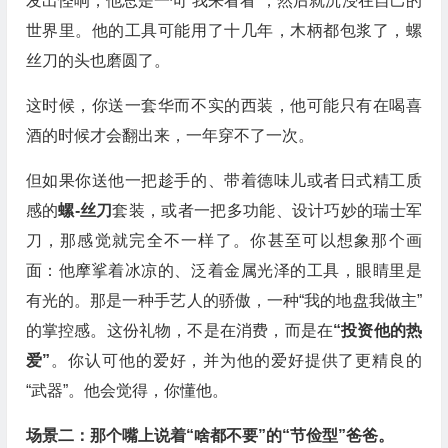
发出怪响，他总是一句“我来看看”，然后就沉浸在自己的
世界里。他的工具可能用了十几年，木柄都包浆了，螺
丝刀的头也磨圆了。
这时候，你送一套华而不实的西装，他可能只有在喝喜
酒的时候才会翻出来，一年穿不了一次。
但如果你送他一把趁手的、带着德味儿或者日式精工质
感的
螺-丝刀
套装，或者一把多功能、设计巧妙的瑞士军
刀，那感觉就完全不一样了。你甚至可以想象那个画
面：他摩挲着冰凉的、泛着金属光泽的工具，眼睛里是
有光的。那是一种手艺人的骄傲，一种“我的地盘我做主”
的掌控感。这份礼物，不是在消费，而是在
“投资他的热
爱”
。你认可他的爱好，并为他的爱好提供了更精良的
“武器”。他会觉得，你懂他。
场景二：那个嘴上说着“啥都不要”的“节俭型”爸爸。