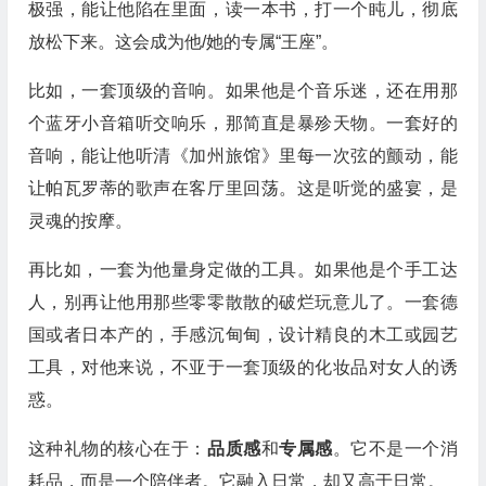
极强，能让他陷在里面，读一本书，打一个盹儿，彻底
放松下来。这会成为他/她的专属“王座”。
比如，一套顶级的音响。如果他是个音乐迷，还在用那
个蓝牙小音箱听交响乐，那简直是暴殄天物。一套好的
音响，能让他听清《加州旅馆》里每一次弦的颤动，能
让帕瓦罗蒂的歌声在客厅里回荡。这是听觉的盛宴，是
灵魂的按摩。
再比如，一套为他量身定做的工具。如果他是个手工达
人，别再让他用那些零零散散的破烂玩意儿了。一套德
国或者日本产的，手感沉甸甸，设计精良的木工或园艺
工具，对他来说，不亚于一套顶级的化妆品对女人的诱
惑。
这种礼物的核心在于：
品质感
和
专属感
。它不是一个消
耗品，而是一个陪伴者。它融入日常，却又高于日常。