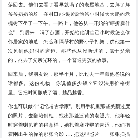
荡回去。他们去看了看早就塌了的老屋地基，去拜了拜
爷爷奶奶的坟，在村口那棵据说他爸小时候天天爬的老
槐树下坐了一下午。一路上，他爸从一开始的“瞎折腾什
么”，到后来，喝了点酒，开始给他讲自己小时候怎么偷
邻居家的地瓜，怎么和隔壁村的野小子打架，讲他第一
次见到他妈时的窘迫。那些他从没听过的，属于父亲
的，褪去了父亲光环的，一个普通男孩的故事。
回来后，我朋友说，那半个月，比过去十年跟他爸说的
话都多。这份礼物，你说值多少钱？它没法用价格衡
量。它把时间酿成了酒，越品越香。
你也可以做个“记忆考古学家”。别用手机里那些美颜过度
的照片，去翻箱倒柜，找出那些泛黄的老照片。他年轻
时穿着喇叭裤的得意样，她扎着麻花辫的青涩，他们抱
着刚出生的你的那张合影……把这些照片，一张张扫描