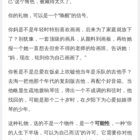
己”这个角色，被藏得太久了。
你的礼物，可以是一个“唤醒”的信号。
你妈是不是年轻时特别喜欢画画，后来为了家庭就放下
了？别犹豫，一套顶级的画具，从颜料到画板，再给她
报一个她一直想去但舍不得的老师的绘画班。告诉她：
“妈，现在，轮到你为自己画画了。”
你爸是不是总爱在饭桌上吹嘘他当年是乐队的吉他手？
去淘一把他那个年代的复刻版吉他，再配个好音箱。当
他略显生疏地拨响琴弦，弹出一个不成调的和弦时，他
找回的，可能是那个二十岁时，在夕阳下为心爱姑娘弹
琴的少年。
这种礼物，送的不是一个物件，是一个
可能性
，一种“你
的人生下半场，可以为自己而活”的许可。它需要你对他