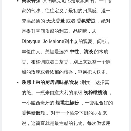
高级香氛
:人的嗅觉记忆是最顽固的。一个新
家的气味，往往定义了最初的归属感。送一
套高品质的
无火香薰
或者
香氛蜡烛
，绝对
是提升空间质感的利器。品牌嘛，从
Diptyque, Jo Malone到小众的观夏、闻献，
丰俭由人。关键是选择
中性、清淡
的木质
香、柑橘调或者白茶香，别上来就整一个齁
甜的玫瑰或者浓郁的檀香，容易把人送走。
质感上乘的厨房调味品/食材
:别笑，这招真
的绝。一瓶来自意大利的顶级
初榨橄榄油
，
一小罐西班牙的
烟熏红椒粉
，一套组合好的
香料研磨瓶
。对于一个热爱下厨的朋友来
说，这简直就是最性感的礼物。每次做饭用