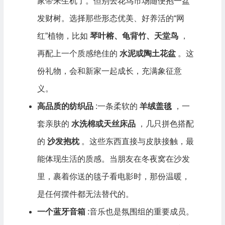
家带来生机了。但别去花鸟市场随便抱一盆
发财树。选择那些形态优美、好养活的“网
红”植物，比如
琴叶榕、龟背竹、天堂鸟
，
再配上一个质感绝佳的
水泥或陶土花盆
。这
份礼物，会和新家一起成长，充满象征意
义。
高品质的纺织品
:一条柔软的
羊绒盖毯
，一
套亲肤的
水洗棉或天丝床品
，几只拼色搭配
的
沙发抱枕
。这些东西直接与皮肤接触，最
能体现生活的质感。当朋友在冬夜窝在沙发
里，裹着你送的毯子看电影时，那份温暖，
是任何摆件都无法替代的。
一个蓝牙音箱
:音乐也是氛围组的重要成员。