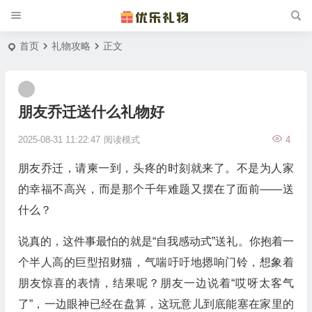
首页
礼物攻略
正文
朋友乔迁送什么礼物好
2025-08-31 11:22:47
阅读模式
4
朋友乔迁，请柬一到，头疼的时刻就来了。不是为人家
的幸福不高兴，而是那个千年难题又摆在了面前——送
什么？
说真的，这件事最怕的就是“自我感动式”送礼。你抱着一
个半人高的巨型招财猫，气喘吁吁地摁响门铃，想象着
朋友惊喜的表情，结果呢？朋友一边说着“哎呀太客气
了”，一边眼神已经在盘算，这玩意儿到底能塞在家里的