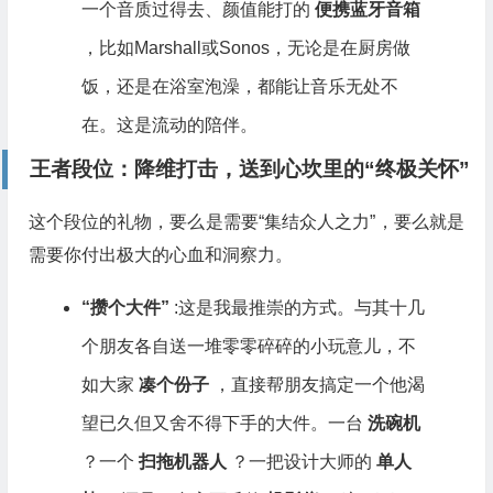
一个音质过得去、颜值能打的
便携蓝牙音箱
，比如Marshall或Sonos，无论是在厨房做
饭，还是在浴室泡澡，都能让音乐无处不
在。这是流动的陪伴。
王者段位：降维打击，送到心坎里的“终极关怀”
这个段位的礼物，要么是需要“集结众人之力”，要么就是
需要你付出极大的心血和洞察力。
“攒个大件”
:这是我最推崇的方式。与其十几
个朋友各自送一堆零零碎碎的小玩意儿，不
如大家
凑个份子
，直接帮朋友搞定一个他渴
望已久但又舍不得下手的大件。一台
洗碗机
？一个
扫拖机器人
？一把设计大师的
单人