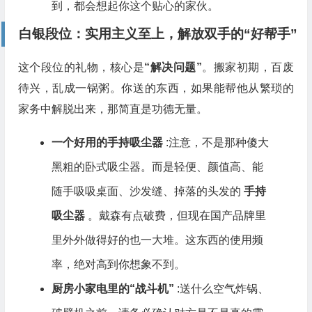
到，都会想起你这个贴心的家伙。
白银段位：实用主义至上，解放双手的“好帮手”
这个段位的礼物，核心是
“解决问题”
。搬家初期，百废
待兴，乱成一锅粥。你送的东西，如果能帮他从繁琐的
家务中解脱出来，那简直是功德无量。
一个好用的手持吸尘器
:注意，不是那种傻大
黑粗的卧式吸尘器。而是轻便、颜值高、能
随手吸吸桌面、沙发缝、掉落的头发的
手持
吸尘器
。戴森有点破费，但现在国产品牌里
里外外做得好的也一大堆。这东西的使用频
率，绝对高到你想象不到。
厨房小家电里的“战斗机”
:送什么空气炸锅、