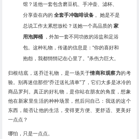
馆？送他一套包含磨豆机、手冲壶、滤杯、
分享壶在内的
全套手冲咖啡设备
。她是不是
总说工作太累想放松？送她一个高品质的
家
用泡脚桶
，外加一套不同功效的浴盐和足浴
包。这种礼物，传递的信息是：“你的喜好和
抱怨，我都悄悄记在心里了。”杀伤力巨大。
归根结底，送乔迁礼物，是一场关于
情商和观察力
的考
验。别再迷信那些“乔迁送礼清单”了，它们大多是冰冷的
商品罗列。真正的好礼物，是你站在朋友的角度，想象
他在新家里生活的种种场景，然后问自己：我送的这个
东西，能否让他的生活，变得更方便、更舒适、更美好
一点点？
哪怕，只是一点点。