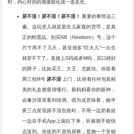
时，内心对你的感激能化成一道圣光。
尿不湿！尿不湿！尿不湿！
重要的事情说三
遍。这玩意儿就是新生儿家庭的货币，是真
正的刚需品。别买NB（Newborn）号，这个
尺寸用不了几天，甚至很多“巨大儿”一出生
就穿不下了。直接上S码或者M码，买口碑好
的牌子，比如花王、大王、尤妮佳。你提着
两三包M号
尿不湿
上门，比拎着任何包装精
美的礼盒都显得懂行。新妈妈看你的眼神，
会像沙漠里看到绿洲。因为这意味着，她半
夜三点发现尿不湿告急时，不用一边奶着娃
一边在手机App上疯狂下单，祈祷骑手能快
点送到。你送的不是纸尿裤，是她一个安稳