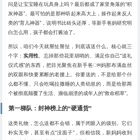
问是让宝宝睡在玩具身上吗？最后都成了家里角落的“积
灰神器”。最可怕的是那种听起来高大上，操作起来反人
类的“育儿神器”，说明书比砖头还厚，等新手爸妈研究明
白怎么用，孩子都会打酱油了。
所以，咱们今天就掰扯掰扯，到底该送什么。核心就三
个字：
实用性
。忘掉那些花里胡哨的、满足你自己“送礼
仪式感”的东西，把目光聚焦在新手爸ाम妈那布满血丝
的双眼和快要累断的老腰上。你要送的，不是给那个什
么都不懂、只会吃喝拉撒睡的人类幼崽的，而是给那两
个被彻底颠覆了生活、濒临崩溃的成年人的“救命稻草”。
第一梯队：封神榜上的“硬通货”
这类礼物，怎么送都不会错，属于闭眼入的级别。它们
朴实无华，甚至有点“没面子”，但相信我，新妈妈收到