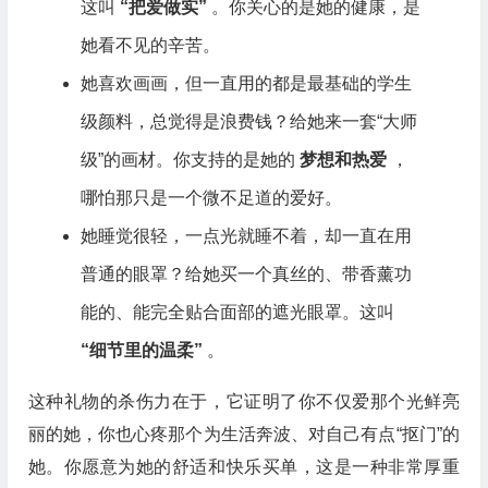
这叫
“把爱做实”
。你关心的是她的健康，是
她看不见的辛苦。
她喜欢画画，但一直用的都是最基础的学生
级颜料，总觉得是浪费钱？给她来一套“大师
级”的画材。你支持的是她的
梦想和热爱
，
哪怕那只是一个微不足道的爱好。
她睡觉很轻，一点光就睡不着，却一直在用
普通的眼罩？给她买一个真丝的、带香薰功
能的、能完全贴合面部的遮光眼罩。这叫
“细节里的温柔”
。
这种礼物的杀伤力在于，它证明了你不仅爱那个光鲜亮
丽的她，你也心疼那个为生活奔波、对自己有点“抠门”的
她。你愿意为她的舒适和快乐买单，这是一种非常厚重