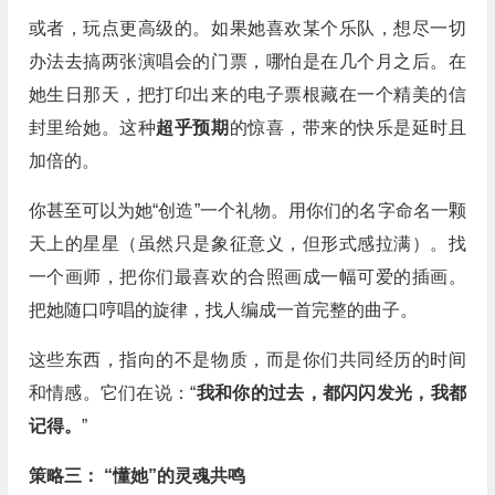
或者，玩点更高级的。如果她喜欢某个乐队，想尽一切
办法去搞两张演唱会的门票，哪怕是在几个月之后。在
她生日那天，把打印出来的电子票根藏在一个精美的信
封里给她。这种
超乎预期
的惊喜，带来的快乐是延时且
加倍的。
你甚至可以为她“创造”一个礼物。用你们的名字命名一颗
天上的星星（虽然只是象征意义，但形式感拉满）。找
一个画师，把你们最喜欢的合照画成一幅可爱的插画。
把她随口哼唱的旋律，找人编成一首完整的曲子。
这些东西，指向的不是物质，而是你们共同经历的时间
和情感。它们在说：“
我和你的过去，都闪闪发光，我都
记得。
”
策略三： “懂她”的灵魂共鸣