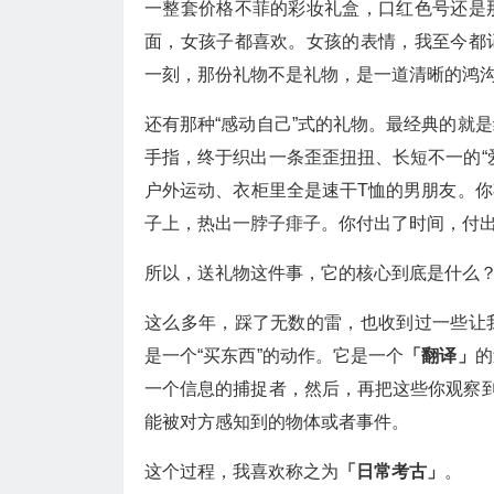
一整套价格不菲的彩妆礼盒，口红色号还是
面，女孩子都喜欢。女孩的表情，我至今都
一刻，那份礼物不是礼物，是一道清晰的鸿
还有那种“感动自己”式的礼物。最经典的就
手指，终于织出一条歪歪扭扭、长短不一的“
户外运动、衣柜里全是速干T恤的男朋友。
子上，热出一脖子痱子。你付出了时间，付
所以，送礼物这件事，它的核心到底是什么
这么多年，踩了无数的雷，也收到过一些让
是一个“买东西”的动作。它是一个
「翻译」
的
一个信息的捕捉者，然后，再把这些你观察到
能被对方感知到的物体或者事件。
这个过程，我喜欢称之为
「日常考古」
。