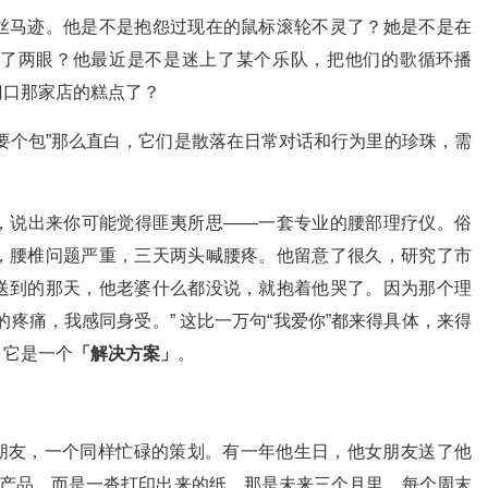
丝马迹。他是不是抱怨过现在的鼠标滚轮不灵了？她是不是在
了两眼？他最近是不是迷上了某个乐队，把他们的歌循环播
门口那家店的糕点了？
要个包”那么直白，它们是散落在日常对话和行为里的珍珠，需
，说出来你可能觉得匪夷所思——一套专业的腰部理疗仪。俗
，腰椎问题严重，三天两头喊腰疼。他留意了很久，研究了市
送到的那天，他老婆什么都没说，就抱着他哭了。因为那个理
疼痛，我感同身受。” 这比一万句“我爱你”都来得具体，来得
，它是一个
「解决方案」
。
女朋友，一个同样忙碌的策划。有一年他生日，他女朋友送了他
子产品，而是一沓打印出来的纸。那是未来三个月里，每个周末