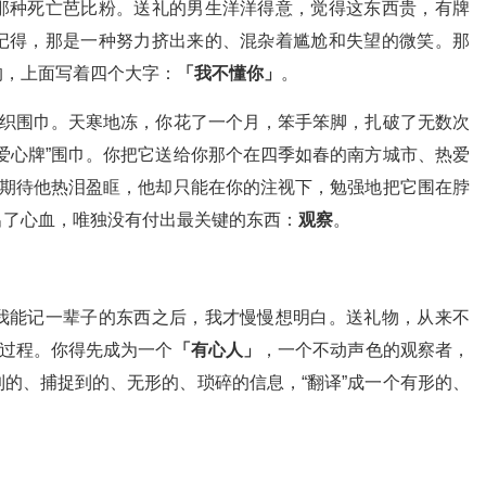
那种死亡芭比粉。送礼的男生洋洋得意，觉得这东西贵，有牌
记得，那是一种努力挤出来的、混杂着尴尬和失望的微笑。那
沟，上面写着四个大字：
「我不懂你」
。
是织围巾。天寒地冻，你花了一个月，笨手笨脚，扎破了无数次
爱心牌”围巾。你把它送给你那个在四季如春的南方城市、热爱
你期待他热泪盈眶，他却只能在你的注视下，勉强地把它围在脖
出了心血，唯独没有付出最关键的东西：
观察
。
？
我能记一辈子的东西之后，我才慢慢想明白。送礼物，从来不
过程。你得先成为一个
「有心人」
，一个不动声色的观察者，
的、捕捉到的、无形的、琐碎的信息，“翻译”成一个有形的、