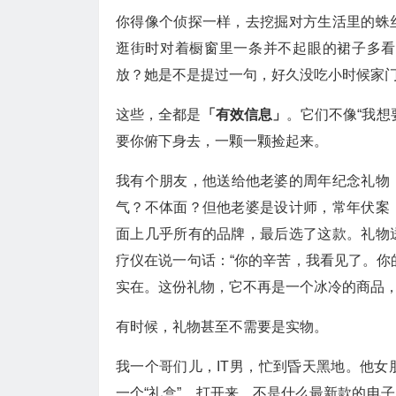
你得像个侦探一样，去挖掘对方生活里的蛛
逛街时对着橱窗里一条并不起眼的裙子多看
放？她是不是提过一句，好久没吃小时候家
这些，全都是
「有效信息」
。它们不像“我想
要你俯下身去，一颗一颗捡起来。
我有个朋友，他送给他老婆的周年纪念礼物
气？不体面？但他老婆是设计师，常年伏案
面上几乎所有的品牌，最后选了这款。礼物
疗仪在说一句话：“你的辛苦，我看见了。你的
实在。这份礼物，它不再是一个冰冷的商品
有时候，礼物甚至不需要是实物。
我一个哥们儿，IT男，忙到昏天黑地。他
一个“礼盒”。打开来，不是什么最新款的电