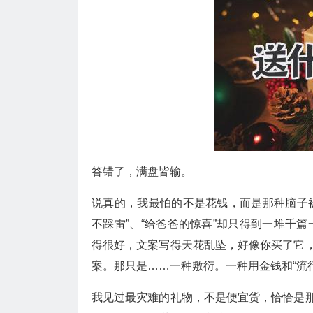
答错了，满盘皆输。
说真的，我最怕的不是花钱，而是那种脑子被
不踩雷”、“给爸爸的惊喜”却只得到一堆千
得很好，文案写得天花乱坠，好像你买了它，
案。那只是……一种敷衍。一种用金钱和“流
我见过最灾难的礼物，不是便宜货，恰恰是那