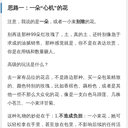
思路一：一朵“心机”的花
注意，我说的是
一朵
，或者一小束
别致
的花。
别再送那种99朵红玫瑰了，土，真的土，还特别像急于
求成的油腻销售。那种感觉就是，你不是在表达欣赏，
你是在用钱和数量砸人。
高级的玩法是什么？
去一家有品位的花店，不是路边那种。买一朵包装精致
的、颜色特别的玫瑰，比如香槟色、藕粉色，或者是其
他一些不那么大众化的花，像是一支白色马蹄莲、几株
小苍兰、一小束洋甘菊。
这种礼物的妙处在于：1.
不造成负担
：一小束花，她可
以轻松拿在手里，甚至放在包里，不影响后续的任何活