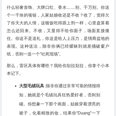
什么轻奢首饰、大牌口红、香水……别。千万别。你送
个一千块的项链，人家姑娘收还是不收？收了，觉得欠
了你天大的人情，这顿饭吃得跟上刑一样，心里盘算着
怎么还回来。不收，又显得不给你面子，场面直接僵
住。你这不是送礼，你这是给人上压力，是情商盆地的
表现。这种送法，除非你俩已经暧昧到就差捅破窗户
纸，否则一送一个“社死现场”。
那么，雷区具体有哪些？我给你划拉划拉，你拿个小本
本记下。
大型毛绒玩具
:除非你通过非常可靠的情报得
知，她就是个毛绒玩具狂热爱好者，否则别
碰。你想象一下那个画面，姑娘穿着漂亮的
裙子，化着精致的妆，结果你“Duang”一下