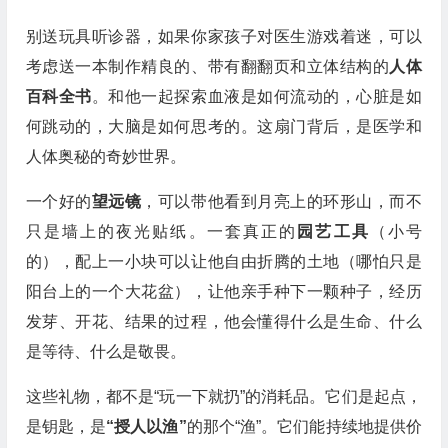
别送玩具听诊器，如果你家孩子对医生游戏着迷，可以
考虑送一本制作精良的、带有翻翻页和立体结构的
人体
百科全书
。和他一起探索血液是如何流动的，心脏是如
何跳动的，大脑是如何思考的。这扇门背后，是医学和
人体奥秘的奇妙世界。
一个好的
望远镜
，可以带他看到月亮上的环形山，而不
只是墙上的夜光贴纸。一套真正的
园艺工具
（小号
的），配上一小块可以让他自由折腾的土地（哪怕只是
阳台上的一个大花盆），让他亲手种下一颗种子，经历
发芽、开花、结果的过程，他会懂得什么是生命、什么
是等待、什么是敬畏。
这些礼物，都不是“玩一下就扔”的消耗品。它们是起点，
是钥匙，是
“授人以渔”
的那个“渔”。它们能持续地提供价