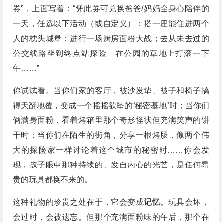
券”，上面写着：“凭此券可兑换爸爸/妈妈全身心陪伴的
一天，任选以下活动（或自定义）：搭一座能住进两个
人的枕头城堡；进行一场厨房面粉大战；去从未去过的
公交线路坐到终点站探险；在公园的草地上打滚一下
午……”
你试试看。当你们家的客厅，被沙发垫、被子和椅子搞
得天翻地覆，变成一个摇摇欲坠的“秘密基地”时；当你们
俩满身面粉，看着烤箱里那个奇形怪状但充满笑声的饼
干时；当你们在陌生的街角，分享一根烤肠，像两个伟
大的探险家一样讨论着这个城市的秘密时……你会发
现，孩子眼中那种持续的、发自内心的光芒，是任何昂
贵的玩具都换不来的。
这种礼物的珍贵之处在于，它会变成
记忆
。玩具会坏，
会过时，会被遗忘。但那个充满面粉味的午后，那个在