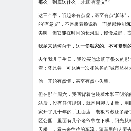
那么，到底送什么，才算“有意义”？
这三个字，听起来有点虚，甚至有点“爹味”
的“有意义”，不是板着脸说教，而是那种能
沉
尖叫，但它能在时间的长河里，慢慢发酵，
我越来越倾向于，送
一份独家的、不可复制
去年我儿子生日，我没买他念叨了很久的那
着：凭此券，可兑换一次和爸爸的“城市丛林
他一开始有点懵，甚至有点小失望。
但在那个周六，我俩背着包装着水和三明治
站后，没有任何规划，就是用脚去丈量，用
家开了几十年的手工面店，老板爷叔还多给
区公园，里面有几个老爷爷在下棋，阳光从
天桥上，看来来往往的车流，猜车里的人要