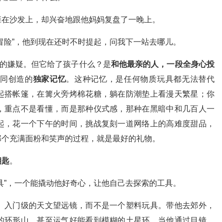
瘫在沙发上，却兴奋地跟他妈妈复盘了一晚上。
冒险”，他到现在还时不时提起，问我下一站去哪儿。
”的嫌疑。但它给了孩子什么？是
和他最亲的人，一段全身心投
同创造的
独家记忆
。这种记忆，是任何物质玩具都无法替代
起搭帐篷，在篝火旁烤棉花糖，躺在防潮垫上看漫天繁星；你
，重点不是看懂，而是那种仪式感，那种在黑暗中和几百人一
起，花一个下午的时间，挑战复刻一道网络上的高难度甜品，
那个充满面粉和笑声的过程，就是最好的礼物。
钥匙
。
具”，一个能撬动他好奇心，让他自己去探索的工具。
、入门级的天文望远镜，而不是一个塑料玩具。带他去郊外，
的环形山，甚至运气好能看到模糊的土星环。当他通过目镜，