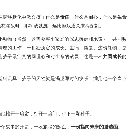
在潜移默化中教会孩子什么是
责任
，什么是
耐心
，什么是
生命
朵花绽放时，那种成就感，远比游戏通关来得深刻。
小动物（当然，这需要整个家庭的深思熟虑和承诺）。共同照
清理的工作，一起经历它的成长、生病、康复。这份礼物，是
会孩子最宝贵的同理心和对生命的敬畏。这是一种
共同成长
的
塑料玩具。孩子的天性就是渴望即时的快乐，满足他一个当下
为他推开一扇窗，打开一扇门，种下一颗种子。
一个故事的开篇，一段旅程的起点，
一份指向未来的邀请函
。