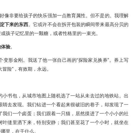
，好像非要给孩子的快乐强加一点教育属性。但不是的。我理解
淀下来的东西
。它或许不会在拆开包装的瞬间带来最高分贝的
变成孩子记忆里的一颗糖，或者性格里的一束光。
的体验
。
个变形金刚。我送了他一张自己画的“探险家兑换券”。券上写
大冒险”，有效期，永远。
的小书包，从城市地图上随机选了一站从未去过的地铁站。出
眼睛去发现。我们钻进一个看起来很破旧的巷子，却发现了一
了我们一个卤蛋；我们跟着一只猫，居然摸进了一个小小的社
树叶缝里洒下来，特别安静；我们甚至花了一个小时，就坐在
去哪里，在干什么。