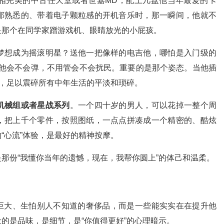
相完美的中古任天堂或者世嘉MD，配上几盘他当年最爱的卡
那熟悉的、带着电子颗粒感的开机音乐时，那一瞬间，他就不
是那个在同学家蹭游戏机、眼睛放光的小屁孩。
梦想成为摇滚明星？送他一把像样的电吉他，哪怕是入门级的
。不用管他会不会弹，不用管会不会扰民。重要的是那个姿态。当他插
声，足以震碎所有中年生活的平淡和琐碎。
机械组或者星战系列
。一个四十岁的男人，可以花掉一整个周
，把上千个零件，按照图纸，一点点拼凑成一个精密的、酷炫
“心流”体验，是最好的精神按摩。
那份“我懂你当年的遗憾，现在，我帮你圆上”的体己和温柔。
o巨大、生怕别人不知道的奢侈品，而是一些能实实在在提升他
的是品味，是细节，是“你值得更好”的心理暗示。