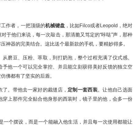
字工作者，一把顶级的
机械键盘
，比如Filco或者Leopold，绝对
对于他们来说，每一次敲击，那清脆又笃定的“咔哒”声，那种
解压神器的完美结合。这比送个最新款的手机，要精妙得多。
。从磨豆、压粉、萃取，到打奶泡，整个过程充满了仪式感。
给予他一个可以完全掌控、并且能立刻获得美好反馈的独立空
波仿佛都有了坚实的后盾。
衣了。带他去一家好的裁缝店，
定制一套西装
。让他自己选面
他穿上那件完全贴合他身形的西装时，镜子里的他，会多一份
不是一个摆设，而是一个能融入他生活，并且每一次使用都能让