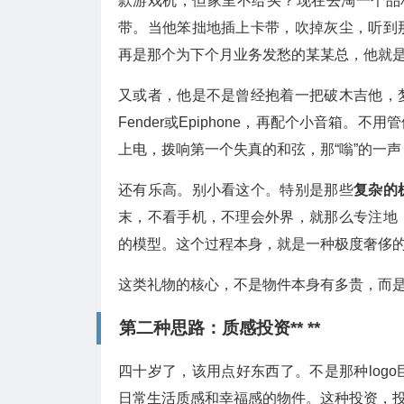
款游戏机，但家里不给买？现在去淘一个品
带。当他笨拙地插上卡带，吹掉灰尘，听到
再是那个为下个月业务发愁的某某总，他就
又或者，他是不是曾经抱着一把破木吉他，
Fender或Epiphone，再配个小音箱
上电，拨响第一个失真的和弦，那“嗡”的一
还有乐高。别小看这个。特别是那些
复杂的
末，不看手机，不理会外界，就那么专注地
的模型。这个过程本身，就是一种极度奢侈的
这类礼物的核心，不是物件本身有多贵，而是
第二种思路：质感投资
** **
四十岁了，该用点好东西了。不是那种log
日常生活质感和幸福感的物件。这种投资，投