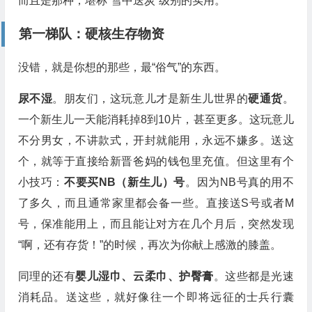
而且是那种，堪称“雪中送炭”级别的实用。
第一梯队：硬核生存物资
没错，就是你想的那些，最“俗气”的东西。
尿不湿
。朋友们，这玩意儿才是新生儿世界的
硬通货
。
一个新生儿一天能消耗掉8到10片，甚至更多。这玩意儿
不分男女，不讲款式，开封就能用，永远不嫌多。送这
个，就等于直接给新晋爸妈的钱包里充值。但这里有个
小技巧：
不要买NB（新生儿）号
。因为NB号真的用不
了多久，而且通常家里都会备一些。直接送S号或者M
号，保准能用上，而且能让对方在几个月后，突然发现
“啊，还有存货！”的时候，再次为你献上感激的膝盖。
同理的还有
婴儿湿巾、云柔巾、护臀膏
。这些都是光速
消耗品。送这些，就好像往一个即将远征的士兵行囊