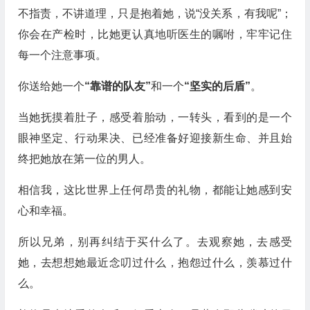
不指责，不讲道理，只是抱着她，说“没关系，有我呢”；
你会在产检时，比她更认真地听医生的嘱咐，牢牢记住
每一个注意事项。
你送给她一个
“靠谱的队友”
和一个
“坚实的后盾”
。
当她抚摸着肚子，感受着胎动，一转头，看到的是一个
眼神坚定、行动果决、已经准备好迎接新生命、并且始
终把她放在第一位的男人。
相信我，这比世界上任何昂贵的礼物，都能让她感到安
心和幸福。
所以兄弟，别再纠结于买什么了。去观察她，去感受
她，去想想她最近念叨过什么，抱怨过什么，羡慕过什
么。