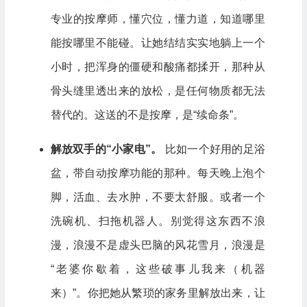
专业的按摩师，懂穴位，懂力道，知道哪里
能按哪里不能碰。让她结结实实地躺上一个
小时，把浑身的僵硬和酸痛都揉开，那种从
骨头缝里透出来的放松，是任何物质都无法
替代的。这送的不是按摩，是“续命条”。
解放双手的“小家电”。
比如一个好用的足浴
盆，带自动按摩功能的那种。每天晚上泡个
脚，活血、去水肿，不要太舒服。或者一个
洗碗机、扫拖机器人。别觉得这东西不浪
漫，浪漫不是虚头巴脑的风花雪月，浪漫是
“老婆你歇着，这些破事儿我来（机器
来）”。你把她从繁琐的家务里解放出来，让