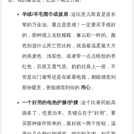
羊绒/羊毛围巾或披肩
:这玩意儿简直是送长
辈的万金油。重点是质感！一定要买手感好
的，那种摸上去软糯糯，像云彩一样的。颜
色别选什么死亡芭比粉，就选最温柔最大方
的燕麦色、浅驼色、或者带一点点暗纹的枣
红色，百搭又显气质。奶奶往肩上一搭，不
管是出门遛弯还是在家看电视，都能感觉到
那份暖意，更能感觉到你的
用心
。
一个好用的电热护膝/护腰
:这个比膏药贴高
级多了，也更治本。关键点在于“好用”。要
买那种操作简单的，最好就一两个按钮，温
度分几个档位能调节，能定时关闭。别买那