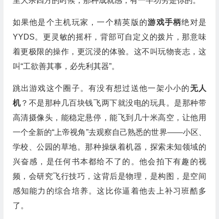
里大杀四方的时候，那种成就感，有一半功劳是你的。
如果他是个主机玩家，一个精英版的
游戏手柄
绝对是
YYDS。更灵敏的摇杆，背部可自定义的拨片，那意味
着更极限的操作，更沉浸的体验。这不叫玩物丧志，这
叫“工欲善其事，必先利其器”。
跳出游戏这个圈子。有没有想过送他一架小小的
无人
机
？不是那种几百块钱飞两下就没电的玩具。是那种带
高清摄像头，能稳定悬停，能飞到几十米高空，让他用
一个全新的“上帝视角”去观察自己熟悉的世界——小区、
学校、公园的草地。那种操纵着机器，探索未知领域的
兴奋感，是任何书本都给不了的。他会拍下有趣的视
频，会研究飞行技巧，这背后是物理，是构图，是空间
感知能力的综合培养。这比你逼着他去上补习班酷多
了。