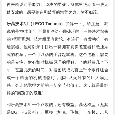
再来说说动手能力。12岁的男孩，身体里涌动着一股无
处安放的、想要创造和破坏的洪荒之力。堵不如疏。
乐高技术组（LEGO Technic）
了解一下。请注意，我
说的是“技术组”，不是那些给小屁孩玩的、一块块堆起来
的“得宝”系列。技术组里有齿轮、有连杆、有发动机、有
避震器。他可以亲手拼出一辆拥有真实差速器和悬挂系
统的赛车，一个可以动的手臂起重机。这个过程，需要
的是专注、耐心和对机械原理的理解。当他耗费几个下
午，甚至几天的时间，对着图纸把几百上千个零件组合
成一个精密的机械造物时，那种从无到有的巨大满足
感，会让他觉得之前的一切辛苦都值了。这，就是最纯
粹的
“男孩子的浪漫”
。
和乐高技术组一个路数的，还有
模型
。高达模型（尤其
是MG、PG级别）、军模（坦克、飞机）、车模……从