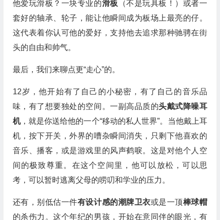
他爱玩滑板？一块专业的
滑板
（不是玩具板！）或者一
套好的轴承、轮子，能让他瞬间成为板场上最亮的仔。
这代表着你认可他的爱好，支持他去追求那种驰骋在街
头的自由和帅气。
最后，我们来聊点更“走心”的。
12岁，他开始有了自己的小秘密，有了自己的音乐品
味，有了想要独处的空间。一副高品质的
头戴式降噪耳
机
，就是你送给他的一个“移动的私人世界”。当他戴上耳
机，按下开关，外界的嘈杂瞬间消失，只剩下他喜欢的
音乐、播客，或是游戏里的风声鹤唳。这是对他个人空
间的极致尊重。在这个空间里，他可以放松，可以思
考，可以暂时逃离父母的唠叨和学业的压力。
还有，别低估一件
有设计感的潮牌卫衣
或是一顶
棒球帽
的杀伤力。这个年纪的男孩，开始在意同伴的眼光，有