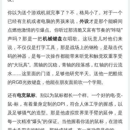
你以为送个游戏机就完事了？不，格局小了。对于一个
已经有主机或者电脑的男孩来说，
外设
才是那个能瞬间
点燃他激情的引爆点。你听过那清脆又富有节奏的“咔哒”
声吗？那是一把
机械键盘
在唱歌。这玩意儿对他们来
说，不仅仅是打字工具，那是战场上的钢枪，是敲击代
码的神器，是每一次操作都能带来听觉和触觉双重享受
的“大玩具”。黑轴的沉稳，青轴的段落感，红轴的行云流
水……这里面的门道，足够他研究半天。送他一把酷炫
的RGB光效键盘，他能在朋友面前吹一个学期。
还有
电竞鼠标
。别以为鼠标都长一个样。一个好的电-竞-
鼠-标，有着量身定制的DPI，符合人体工学的握感，以
及足够骚气的造型。那是他虚拟世界里手臂的延伸，是
每一次精准“爆头”的保证。当他握着你送的鼠标，在游戏