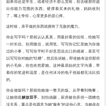
如果你还是学生，或者经济不那么宽裕，别去碰那些超
出你能力范围的东西。硬撑着买来的礼物，妈妈收到
了，嘴上夸你，心里更多的是心疼。
这时候，亲手做的东西就拥有了无敌的魔力。
你会写字吗？那就认认真真，用最好看的信纸，给她写
一封长信。别用微信，就用笔。写写你记忆里她为你做
过的小事，写写你平时不好意思说出口的感谢，甚至可
以写写你对她的“吐槽”，然后告诉她，即使她有这些那些
的小毛病，你也依然爱她。这种最原始的文字沟通，带
着你的笔迹和温度，是任何冰冷的电子祝福都无法比拟
的。
你会做饭吗？那就给她做一整天的饭。从早餐到晚餐，
让她彻底
解放双手
。别怕搞砸，厨房被你弄得一团糟也
没关系，重点是你愿意为她“服务”的这份心意。当她坐在