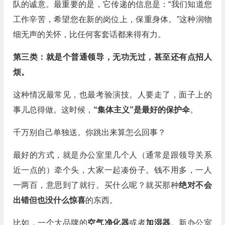
队的诚意。最重要的是，它传递的信息是：“我们知道您
工作辛苦，希望您在新的岗位上，保重身体。”这种润物
细无声的关怀，比任何客套话都来得有力。
第三类：就是个普通领导，无功无过，甚至还有点招人
烦。
这种情况最常见，也最考验演技。人要走了，面子上的
事儿总得做。这时候，
“集体主义”是最好的保护伞
。
千万别自己单独送。你跳出来算怎么回事？
最好的方式，就是办公室里几个人（通常是跟领导关系
近一点的）牵个头，大家一起凑份子。钱不用多，一人
一两百，意思到了就行。买什么呢？就买那种
绝对不会
出错但也没什么惊喜
的东西。
比如，一个大品牌的
空气净化器
或者
加湿器
。新办公室