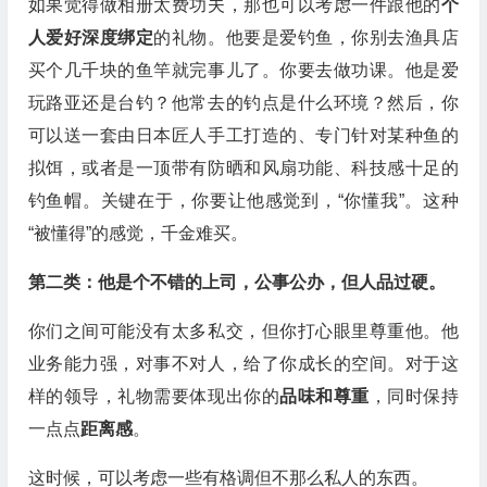
如果觉得做相册太费功夫，那也可以考虑一件跟他的
个
人爱好深度绑定
的礼物。他要是爱钓鱼，你别去渔具店
买个几千块的鱼竿就完事儿了。你要去做功课。他是爱
玩路亚还是台钓？他常去的钓点是什么环境？然后，你
可以送一套由日本匠人手工打造的、专门针对某种鱼的
拟饵，或者是一顶带有防晒和风扇功能、科技感十足的
钓鱼帽。关键在于，你要让他感觉到，“你懂我”。这种
“被懂得”的感觉，千金难买。
第二类：他是个不错的上司，公事公办，但人品过硬。
你们之间可能没有太多私交，但你打心眼里尊重他。他
业务能力强，对事不对人，给了你成长的空间。对于这
样的领导，礼物需要体现出你的
品味和尊重
，同时保持
一点点
距离感
。
这时候，可以考虑一些有格调但不那么私人的东西。