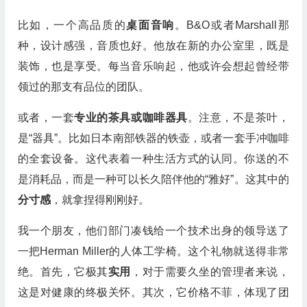
比如，一个高品质的
桌面音响
。B&O或者Marshall那
种，设计感强，音质也好。他放在新的办公室里，既是
装饰，也是享受。每当音乐响起，他或许会想起曾经带
领过的那支有品位的团队。
或者，一套
专业的茶具或咖啡器具
。注意，不是茶叶，
是“器具”。比如日本南部铁器的铁壶，或者一套手冲咖啡
的全套设备。这代表着一种生活方式的认同。你送的不
是消耗品，而是一种可以长久陪伴他的“雅好”。这其中的
分寸感
，就拿捏得刚刚好。
我一个朋友，他们部门凑钱给一个技术出身的领导送了
一把Herman Miller的人体工学椅。这个礼物就送得非常
绝。首先，它极其
实用
，对于需要久坐的管理者来说，
这是对健康的终极关怀。其次，它价格不菲，体现了团