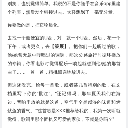
别笑，也别觉得简单。我说的不是你随手在音乐app里建
个列表，然后发个链接过去。太轻飘飘了，毫无分量。
你要做的是，把它物质化。
去找一个最便宜的U盘，对，就一个U盘。然后，花一个
下午，或者更久，去
【策展】
。把你们一起听过的歌，
他/她曾无意中哼唱过的调调，那次公路旅行时循环播放
的专辑，你看电影时觉得配乐一响起就想到他/她的那首
曲子……一首一首，精挑细选地放进去。
但这还没完。给每一首歌，或者某几首特别的歌，在文
档里写下你的“批注”。“还记得吗，那年夏天我们在海
边，音响里放的就是这首，空气里全是咸湿的味道和烤
鱿鱼的香气。”“这首歌是XXX推荐给我的，我第一次听就
觉得，歌词里那个固执又可爱的家伙，不就是你吗？”