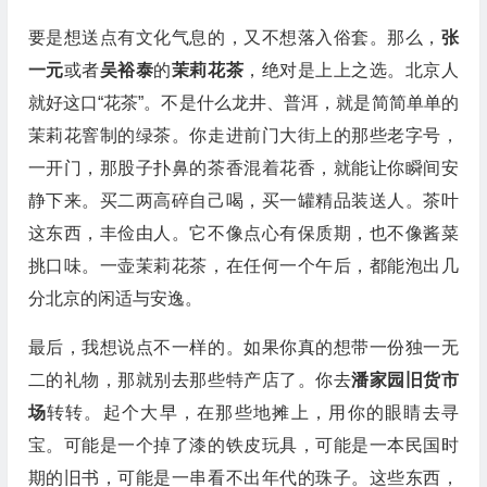
要是想送点有文化气息的，又不想落入俗套。那么，
张
一元
或者
吴裕泰
的
茉莉花茶
，绝对是上上之选。北京人
就好这口“花茶”。不是什么龙井、普洱，就是简简单单的
茉莉花窨制的绿茶。你走进前门大街上的那些老字号，
一开门，那股子扑鼻的茶香混着花香，就能让你瞬间安
静下来。买二两高碎自己喝，买一罐精品装送人。茶叶
这东西，丰俭由人。它不像点心有保质期，也不像酱菜
挑口味。一壶茉莉花茶，在任何一个午后，都能泡出几
分北京的闲适与安逸。
最后，我想说点不一样的。如果你真的想带一份独一无
二的礼物，那就别去那些特产店了。你去
潘家园旧货市
场
转转。起个大早，在那些地摊上，用你的眼睛去寻
宝。可能是一个掉了漆的铁皮玩具，可能是一本民国时
期的旧书，可能是一串看不出年代的珠子。这些东西，