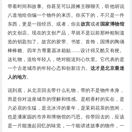
带着时间和故事。你甚至可以跟摊主聊聊天，听他胡说
八道地给你编一个物件的来历。你买下的，不只是一件
东西，更是一段经历。或者，你去
故宫
或者
国家博物馆
的文创店。现在的文创产品，早就不是以前那种粗制滥
造的钥匙扣了。故宫的胶带、书签、首饰，国博的陶俑
棒棒糖、四羊方尊重器冰箱贴……设计得又酷又有梗。
这礼物，送给年轻人，绝对能送到心坎里。它代表的是
一个古老城市的年轻心态和创新活力。
这才是北京最迷
人的地方
。
说到底，从北京回去带什么礼物，带的不是物件本身，
而是你对这座城市的理解和情感。是稻香村的实在，是
六必居的生猛，是北冰洋的童年，是茉莉花茶的悠闲，
也是潘家园的市井和博物馆的巧思。你带回去的，应该
是一片能激起回忆的味觉，一个能讲述故事的物件，一