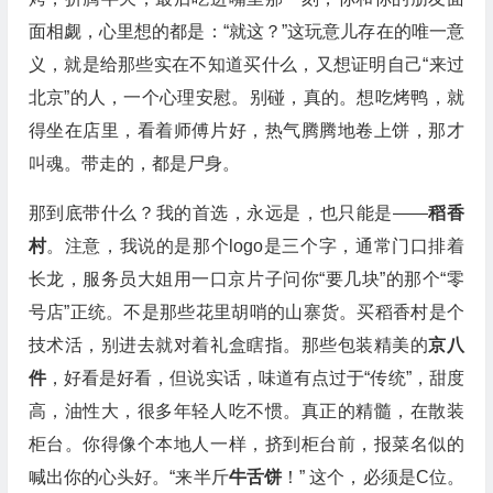
面相觑，心里想的都是：“就这？”这玩意儿存在的唯一意
义，就是给那些实在不知道买什么，又想证明自己“来过
北京”的人，一个心理安慰。别碰，真的。想吃烤鸭，就
得坐在店里，看着师傅片好，热气腾腾地卷上饼，那才
叫魂。带走的，都是尸身。
那到底带什么？我的首选，永远是，也只能是——
稻香
村
。注意，我说的是那个logo是三个字，通常门口排着
长龙，服务员大姐用一口京片子问你“要几块”的那个“零
号店”正统。不是那些花里胡哨的山寨货。买稻香村是个
技术活，别进去就对着礼盒瞎指。那些包装精美的
京八
件
，好看是好看，但说实话，味道有点过于“传统”，甜度
高，油性大，很多年轻人吃不惯。真正的精髓，在散装
柜台。你得像个本地人一样，挤到柜台前，报菜名似的
喊出你的心头好。“来半斤
牛舌饼
！” 这个，必须是C位。