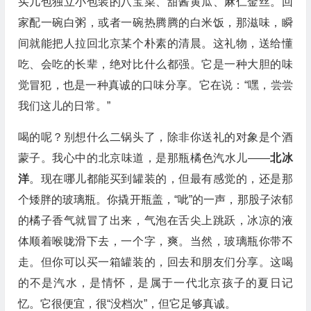
买几包独立小包装的八宝菜、甜酱黄瓜、麻仁金丝。回
家配一碗白粥，或者一碗热腾腾的白米饭，那滋味，瞬
间就能把人拉回北京某个朴素的清晨。这礼物，送给懂
吃、会吃的长辈，绝对比什么都强。它是一种大胆的味
觉冒犯，也是一种真诚的口味分享。它在说：“嘿，尝尝
我们这儿的日常。”
喝的呢？别想什么二锅头了，除非你送礼的对象是个酒
蒙子。我心中的北京味道，是那瓶橘色汽水儿——
北冰
洋
。现在哪儿都能买到罐装的，但最有感觉的，还是那
个矮胖的玻璃瓶。你撬开瓶盖，“呲”的一声，那股子浓郁
的橘子香气就冒了出来，气泡在舌尖上跳跃，冰凉的液
体顺着喉咙滑下去，一个字，爽。当然，玻璃瓶你带不
走。但你可以买一箱罐装的，回去和朋友们分享。这喝
的不是汽水，是情怀，是属于一代北京孩子的夏日记
忆。它很便宜，很“没档次”，但它足够真诚。