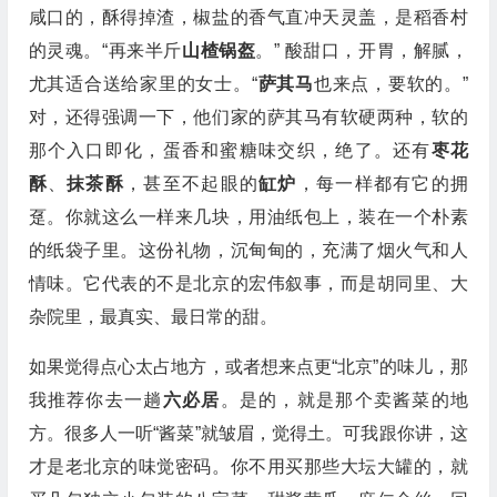
咸口的，酥得掉渣，椒盐的香气直冲天灵盖，是稻香村
的灵魂。“再来半斤
山楂锅盔
。” 酸甜口，开胃，解腻，
尤其适合送给家里的女士。“
萨其马
也来点，要软的。”
对，还得强调一下，他们家的萨其马有软硬两种，软的
那个入口即化，蛋香和蜜糖味交织，绝了。还有
枣花
酥
、
抹茶酥
，甚至不起眼的
缸炉
，每一样都有它的拥
趸。你就这么一样来几块，用油纸包上，装在一个朴素
的纸袋子里。这份礼物，沉甸甸的，充满了烟火气和人
情味。它代表的不是北京的宏伟叙事，而是胡同里、大
杂院里，最真实、最日常的甜。
如果觉得点心太占地方，或者想来点更“北京”的味儿，那
我推荐你去一趟
六必居
。是的，就是那个卖酱菜的地
方。很多人一听“酱菜”就皱眉，觉得土。可我跟你讲，这
才是老北京的味觉密码。你不用买那些大坛大罐的，就