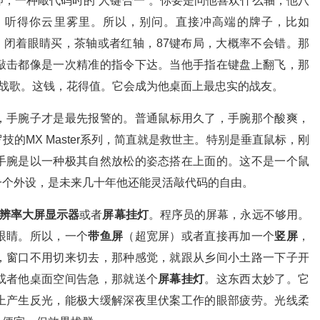
，一种敲代码时的“人键合一”。你要是问他喜欢什么轴，他八
，听得你云里雾里。所以，别问。直接冲高端的牌子，比如
博德），闭着眼睛买，茶轴或者红轴，87键布局，大概率不会错。那
敲击都像是一次精准的指令下达。当他手指在键盘上翻飞，那
的战歌。这钱，花得值。它会成为他桌面上最忠实的战友。
，手腕子才是最先报警的。普通鼠标用久了，手腕那个酸爽，
的MX Master系列，简直就是救世主。特别是垂直鼠标，刚
手腕是以一种极其自然放松的姿态搭在上面的。这不是一个鼠
一个外设，是未来几十年他还能灵活敲代码的自由。
辨率大屏显示器
或者
屏幕挂灯
。程序员的屏幕，永远不够用。
眼睛。所以，一个
带鱼屏
（超宽屏）或者直接再加一个
竖屏
，
，窗口不用切来切去，那种感觉，就跟从乡间小土路一下子开
或者他桌面空间告急，那就送个
屏幕挂灯
。这东西太妙了。它
上产生反光，能极大缓解深夜里伏案工作的眼部疲劳。光线柔