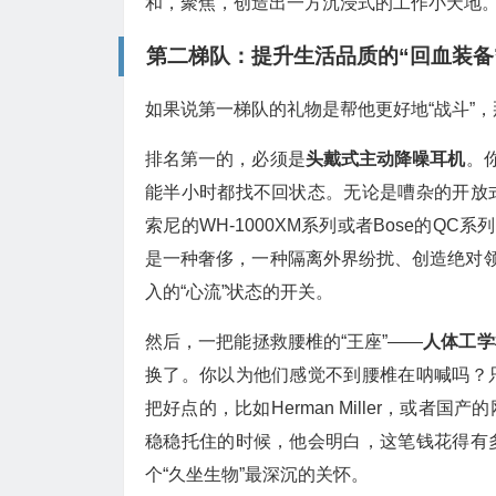
和，聚焦，创造出一方沉浸式的工作小天地
第二梯队：提升生活品质的“回血装备
如果说第一梯队的礼物是帮他更好地“战斗”，
排名第一的，必须是
头戴式主动降噪耳机
。
能半小时都找不回状态。无论是嘈杂的开放
索尼的WH-1000XM系列或者Bose的Q
是一种奢侈，一种隔离外界纷扰、创造绝对领
入的“心流”状态的开关。
然后，一把能拯救腰椎的“王座”——
人体工学
换了。你以为他们感觉不到腰椎在呐喊吗？
把好点的，比如Herman Miller，或
稳稳托住的时候，他会明白，这笔钱花得有
个“久坐生物”最深沉的关怀。