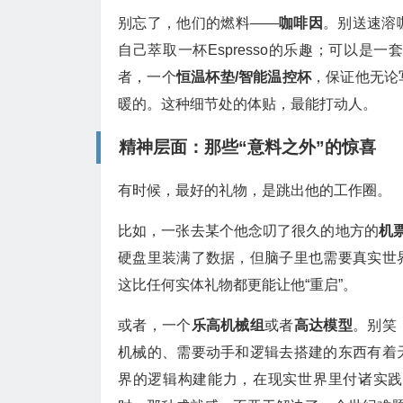
别忘了，他们的燃料——
咖啡因
。别送速溶
自己萃取一杯Espresso的乐趣；可以是一
者，一个
恒温杯垫/智能温控杯
，保证他无论
暖的。这种细节处的体贴，最能打动人。
精神层面：那些“意料之外”的惊喜
有时候，最好的礼物，是跳出他的工作圈。
比如，一张去某个他念叨了很久的地方的
机
硬盘里装满了数据，但脑子里也需要真实世
这比任何实体礼物都更能让他“重启”。
或者，一个
乐高机械组
或者
高达模型
。别笑
机械的、需要动手和逻辑去搭建的东西有着
界的逻辑构建能力，在现实世界里付诸实践