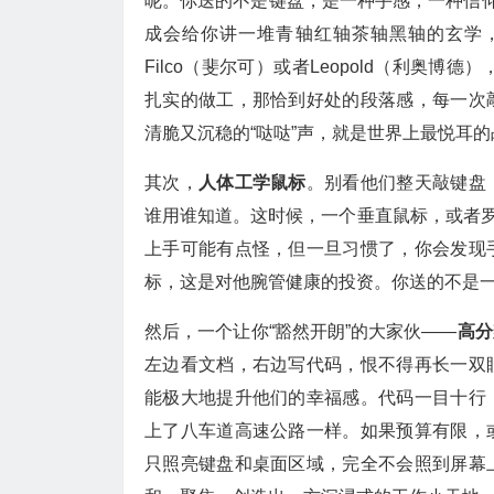
呢。你送的不是键盘，是一种手感，一种信仰
成会给你讲一堆青轴红轴茶轴黑轴的玄学
Filco（斐尔可）或者Leopold（利奥
扎实的做工，那恰到好处的段落感，每一次
清脆又沉稳的“哒哒”声，就是世界上最悦耳
其次，
人体工学鼠标
。别看他们整天敲键盘
谁用谁知道。这时候，一个垂直鼠标，或者罗技
上手可能有点怪，但一旦习惯了，你会发现
标，这是对他腕管健康的投资。你送的不是
然后，一个让你“豁然开朗”的大家伙——
高分
左边看文档，右边写代码，恨不得再长一双
能极大地提升他们的幸福感。代码一目十行
上了八车道高速公路一样。如果预算有限，
只照亮键盘和桌面区域，完全不会照到屏幕