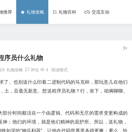
物推荐
礼物攻略
礼物百科
交流互动
程序员什么礼物
:19
礼物攻略
评论
4
阅读模式
T恤了，求求了。也别送什么印着二进制代码的马克杯，那玩意儿在他们
别，土，且毫无新意。想送程序员礼物？行，坐下，咱俩聊聊。
大部分时间都活在一个由逻辑、代码和无尽的需求变更构成的
延伸；他们的环境，就是他们精神的庇护所。所以，送礼物，
铁如泥的“神兵利器”，让他在代码世界里杀得更爽；要么，给