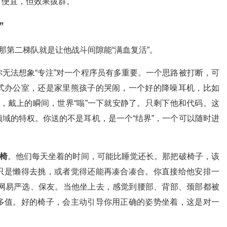
。便宜，但效果拔群。
”
那第二梯队就是让他战斗间隙能“满血复活”。
你无法想象“专注”对一个程序员有多重要。一个思路被打断，可
式办公室，还是家里熊孩子的哭闹，一个好的降噪耳机，比如
C系列，戴上的瞬间，世界“嗡”一下就安静了。只剩下他和代码。这
域的特权。你送的不是耳机，是一个“结界”，一个可以随时进
椅
。他们每天坐着的时间，可能比睡觉还长。那把破椅子，该
只是懒得去挑，或者觉得还能再凑合凑合。你直接给他安排一
者国产的网易严选、保友。当他坐上去，感觉到腰部、背部、颈部都被
多值。好的椅子，会主动引导你用正确的姿势坐着，这是对一