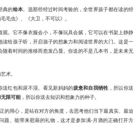
经典的
绘本
。选那些经过时间考验的，全世界孩子都在读的经
的毛毛虫》、《大卫，不可以》。
值观。它不像衣服会小，不像玩具会腻，它可以在书架上静静
地读给孩子听，开启孩子的想象力和阅读世界的大门。这是一
会随着时间的推移而愈发凸显。你送的不是几本书，是未来无
的艺术。
你送红包和尿不湿。看见新妈妈的
疲惫和自我牺牲
，所以你送
和无限可能
，所以你送去知识和想象力的种子。
真正的用心，是站在对方的角度，去思考他们当下最真实、最迫
问题、能带来慰藉的礼物，这才是参加满-月酒的正确打开方