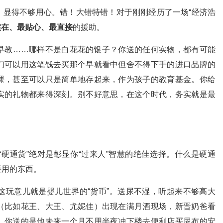
，显得不够用心。错！大错特错！对于刚刚经历了一场“经济浩
实在、最贴心、最直接
的援助。
早教……哪样不是白花花的银子？你送的任何实物，都有可能
们可以用这笔钱去买那个早就看中但舍不得下手的进口品牌的
课，甚至可以只是简单地存起来，作为孩子的教育基金。你给
实的礼物都来得深刻。别不好意思，在这个时代，务实就是最
硬通货”绝对是彰显你“过来人”智慧的绝佳选择。什么是硬通
要用的东西。
这玩意儿就是婴儿世界的“货币”。送尿不湿，听起来不够高大
（比如花王、大王、尤妮佳）出现在满月酒现场，新晋奶爸看
，你送的是他未来一个月不用半夜冲下楼去便利店买尿布的安