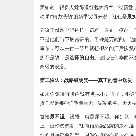
我知道，很多人觉得送
红包
太俗气，没新意
劫”和“精力洗劫”的新手父母来说，红包是
最
养孩子就是个碎钞机，奶粉、尿布、疫苗、
不是他们当下最需要的。但钱是万能的。他
尿布，可以去付一节早就想报名的产后恢复
的不是钱，是
选择的自由
。这比任何华而不
高级的浪漫。
第二梯队：战略级物资——真正的雪中送炭
如果你觉得直接给钱有点抹不开面子，那送“
货？就是那些消耗量巨大、家家必备、天天
首推
尿不湿
！没错，就是尿不湿。你别笑，
上，但你试试看，扛两箱顶级品牌的尿不湿
你的眼神都会发光。因为你送的不是尿不湿