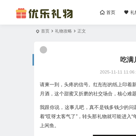
首页
礼
首页
礼物攻略
正文
吃满
2025-11-11 11:06
请柬一到，头疼的信号。红彤彤的纸上印着新
月酒，这个甜蜜又折磨的社交场合，核心难
我跟你说，这事儿吧，真不是钱多钱少的问
着“哎呀太客气了”，转头那礼物就可能进入
上闲鱼。