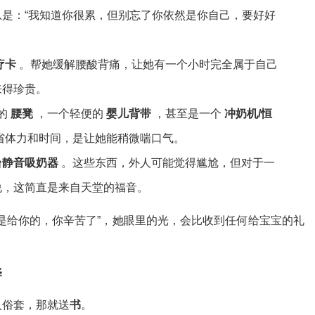
是：“我知道你很累，但别忘了你依然是你自己，要好好
疗卡
。帮她缓解腰酸背痛，让她有一个小时完全属于自己
来得珍贵。
的
腰凳
，一个轻便的
婴儿背带
，甚至是一个
冲奶机/恒
省体力和时间，是让她能稍微喘口气。
台静音吸奶器
。这些东西，外人可能觉得尴尬，但对于一
说，这简直是来自天堂的福音。
是给你的，你辛苦了”，她眼里的光，会比收到任何给宝宝的礼
择
入俗套，那就送
书
。