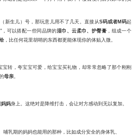
B（新生儿）号，那玩意儿用不了几天。直接从
S码或者M码
起
”，可以搭配一些同品牌的
湿巾、云柔巾、护臀膏
，组成一个
给
，比任何花里胡哨的东西都更能体现你的体贴入微。
宝宝转，夸宝宝可爱，给宝宝买礼物，却常常忽略了那个刚刚
的
母亲
。
到
妈妈
身上。这绝对是降维打击，会让对方感动到无以复加。
。哺乳期的妈妈也能用的那种，比如成分安全的身体乳、