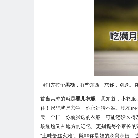
咱们先拉个
黑榜
，有些东西，求你，别送。
首当其冲的就是
婴儿衣服
。我知道，小衣服
住！尺码就是玄学，你永远猜不准。现在的
天一个样，你前脚送的衣服，可能还没来得
段尴尬又占地方的记忆。更别提每个家长的
“土味蕾丝灾难”。除非你是娃的亲舅亲姨