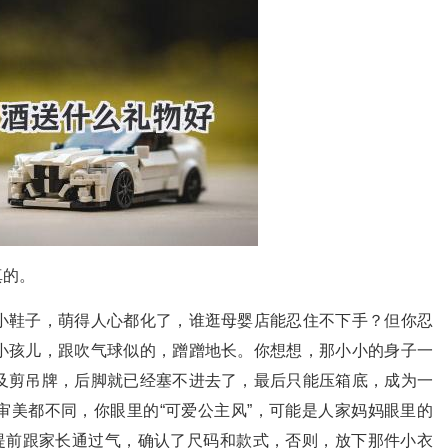
真的。
小鞋子，萌得人心都化了，谁逛母婴店能忍住不下手？但你忍
小孩儿，跟吹气球似的，蹭蹭地长。你想想，那小小的身子一
及剪吊牌，后脚就已经塞不进去了，最后只能压箱底，成为一
审美都不同，你眼里的“可爱公主风”，可能是人家妈妈眼里的
，提前跟家长通过气，确认了尺码和款式，否则，放下那件小衣