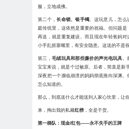
服，立地成佛。
第二个，
长命锁、银手镯
。这玩意儿，怎么
庭传统里，这依然是重要的祝福。但问题是
再送，就是重复建设。而且现在年轻爸妈对
小手乱抓塞嘴里，有安全隐患。这送的不是
第三，
毛绒玩具和那些廉价的声光电玩具
。
宝宝来说，就是个过敏原。后者，简直是新手
深夜把一个濒临崩溃的妈妈彻底推向深渊。
怎么知道的。
那么，到底送什么才能送到人家心坎里，让你
来，掏出我的私藏
红榜
，全是干货。
第一梯队：现金/红包——永不失手的王牌