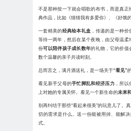
不是那种按一下就会唱歌的布书，而是真正
典作品，比如《猜猜我有多爱你》、《好饿
一套精美的
经典绘本礼盒
，传递的是一种价
等待一两年，然后在某个夜晚，由父母温柔
份
可以陪伴孩子成长数年
的礼物，它的价值
数个温馨的亲子共读时刻。
总而言之，满月酒送礼，是一场关于
“看见”
看见新手父母的
手忙脚乱和经济压力
，所以
上对她的专属关怀。看见一个新生命的
未来
别再纠结于那些“看起来很美”的玩意儿了。
切的需求是什么。送一份能被用掉、能解决
式。