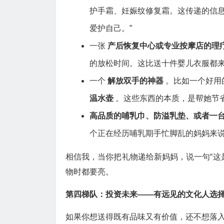
护手霜、妊娠纹修复霜。这传递的信息
爱护自己。”
一张
产后恢复中心或专业按摩店的理
的放松时间。这比送十件婴儿衣服都
一个
解放双手的神器
。比如一个好用
温水壶
。这些东西的本质，是帮她节
高品质的哺乳巾、防溢乳垫、或者一
个正在经历哺乳期手忙脚乱的妈妈来
相信我，当你把礼物递给新妈妈，说一句“这
物时都要亮。
第四梯队：投资未来——有远见的文化人选
如果你想送得既有品味又有价值，还不想落