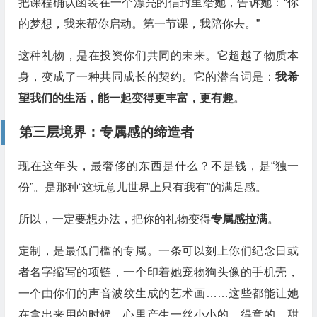
把课程确认函装在一个漂亮的信封里给她，告诉她：“你
的梦想，我来帮你启动。第一节课，我陪你去。”
这种礼物，是在投资你们共同的未来。它超越了物质本
身，变成了一种共同成长的契约。它的潜台词是：
我希
望我们的生活，能一起变得更丰富，更有趣
。
第三层境界：专属感的缔造者
现在这年头，最奢侈的东西是什么？不是钱，是“独一
份”。是那种“这玩意儿世界上只有我有”的满足感。
所以，一定要想办法，把你的礼物变得
专属感拉满
。
定制，是最低门槛的专属。一条可以刻上你们纪念日或
者名字缩写的项链，一个印着她宠物狗头像的手机壳，
一个由你们的声音波纹生成的艺术画……这些都能让她
在拿出来用的时候，心里产生一丝小小的、得意的、甜