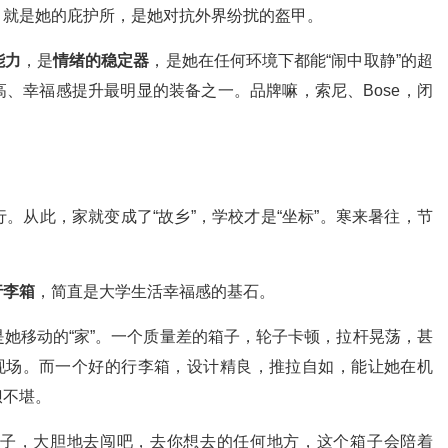
，就是她的庇护所，是她对抗外界纷扰的盔甲。
能力
，是
情绪的稳定器
，是她在任何环境下都能“闹中取静”的超
、幸福感提升最明显的装备之一。品牌嘛，索尼、Bose，闭
。从此，家就变成了“故乡”，学校才是“坐标”。寒来暑往，节
行李箱
，简直是大学生活幸福感的基石。
她移动的“家”。一个质量差的箱子，轮子卡顿，拉杆晃荡，甚
死现场。而一个好的行李箱，设计精良，推拉自如，能让她在机
狈不堪。
子，大胆地去闯吧，去你想去的任何地方，这个箱子会陪着