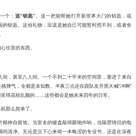
一个：
送“钥匙”
。送一把能帮她打开新世界大门的钥匙，或
面的钥匙。这份礼物，应该是她自己可能暂时想不到，或者舍
。
到心坎里的东西。
人间，甚至八人间。一个不到二十平米的空间里，塞进了来自
格脾气，全都是未知数。半夜三点还在跟队友开黑大喊“冲啊”
频笑得花枝乱颤的……这些都会是她未来四年的日常。
耳机那么简单了。
片精神自留地。当室友的键盘敲得噼啪作响，当隔壁情侣的电
瞬间清净。无论是沉下心来啃一本晦涩的专业书，还是在深夜