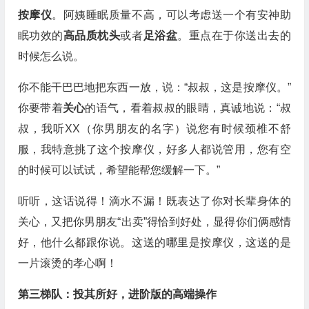
按摩仪
。阿姨睡眠质量不高，可以考虑送一个有安神助
眠功效的
高品质枕头
或者
足浴盆
。重点在于你送出去的
时候怎么说。
你不能干巴巴地把东西一放，说：“叔叔，这是按摩仪。”
你要带着
关心
的语气，看着叔叔的眼睛，真诚地说：“叔
叔，我听XX（你男朋友的名字）说您有时候颈椎不舒
服，我特意挑了这个按摩仪，好多人都说管用，您有空
的时候可以试试，希望能帮您缓解一下。”
听听，这话说得！滴水不漏！既表达了你对长辈身体的
关心，又把你男朋友“出卖”得恰到好处，显得你们俩感情
好，他什么都跟你说。这送的哪里是按摩仪，这送的是
一片滚烫的孝心啊！
第三梯队：投其所好，进阶版的高端操作