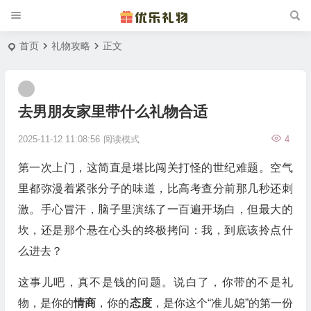
首页
礼物攻略
正文
去男朋友家里带什么礼物合适
2025-11-12 11:08:56
阅读模式
4
第一次上门，这简直是堪比闯关打怪的世纪难题。空气
里都弥漫着紧张分子的味道，比高考查分前那几秒还刺
激。手心冒汗，脑子里演练了一百遍开场白，但最大的
坎，还是那个悬在心头的终极拷问：我，到底该拎点什
么进去？
这事儿吧，真不是钱的问题。说白了，你带的不是礼
物，是你的
情商
，你的
态度
，是你这个“准儿媳”的第一份