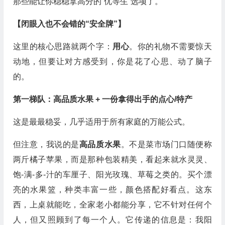
那些能让你稳稳拿高分的“优等生”选项了。
【闭眼入也不会错的“安全牌”】
这里的核心思路就两个字：
用心
。你的礼物不需要惊天
动地，但要让对方感受到，你是花了心思、动了脑子
的。
第一梯队：高品质水果 + 一份拿得出手的点心/特产
这是最最稳妥，几乎适用于所有家庭的万能公式。
但注意，我说的是
高品质水果
。不是菜市场门口随便称
两斤橘子苹果，而是那种包装精美，看起来就水灵灵、
饱-满-多-汁的车厘子、阳光玫瑰、草莓之类的。买个漂
亮的水果篮，种类丰富一些，颜色搭配好看点。这东
西，上桌就能吃，全家老小都能分享，它不针对任何个
人，但又照顾到了每一个人。它传递的信息是：我阳