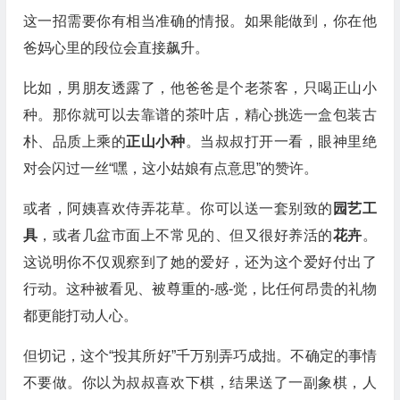
这一招需要你有相当准确的情报。如果能做到，你在他
爸妈心里的段位会直接飙升。
比如，男朋友透露了，他爸爸是个老茶客，只喝正山小
种。那你就可以去靠谱的茶叶店，精心挑选一盒包装古
朴、品质上乘的
正山小种
。当叔叔打开一看，眼神里绝
对会闪过一丝“嘿，这小姑娘有点意思”的赞许。
或者，阿姨喜欢侍弄花草。你可以送一套别致的
园艺工
具
，或者几盆市面上不常见的、但又很好养活的
花卉
。
这说明你不仅观察到了她的爱好，还为这个爱好付出了
行动。这种被看见、被尊重的-感-觉，比任何昂贵的礼物
都更能打动人心。
但切记，这个“投其所好”千万别弄巧成拙。不确定的事情
不要做。你以为叔叔喜欢下棋，结果送了一副象棋，人