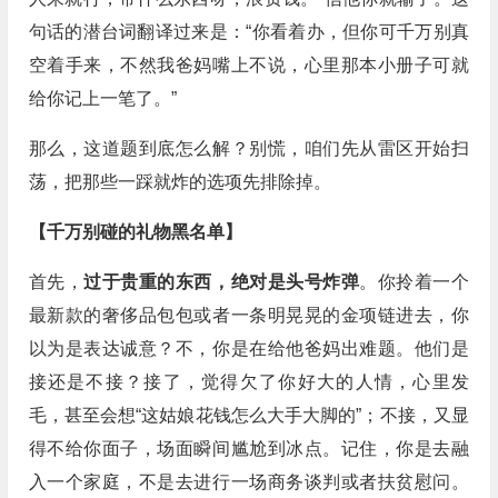
句话的潜台词翻译过来是：“你看着办，但你可千万别真
空着手来，不然我爸妈嘴上不说，心里那本小册子可就
给你记上一笔了。”
那么，这道题到底怎么解？别慌，咱们先从雷区开始扫
荡，把那些一踩就炸的选项先排除掉。
【千万别碰的礼物黑名单】
首先，
过于贵重的东西，绝对是头号炸弹
。你拎着一个
最新款的奢侈品包包或者一条明晃晃的金项链进去，你
以为是表达诚意？不，你是在给他爸妈出难题。他们是
接还是不接？接了，觉得欠了你好大的人情，心里发
毛，甚至会想“这姑娘花钱怎么大手大脚的”；不接，又显
得不给你面子，场面瞬间尴尬到冰点。记住，你是去融
入一个家庭，不是去进行一场商务谈判或者扶贫慰问。