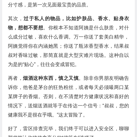
分寸感，是第一次见面最宝贵的品质。
其次，
过于私人的物品，比如护肤品、香水、贴身衣
物，想都不要想
。你根本不知道阿姨是什么肤质，对什
么成分过敏，喜欢什么香调。万一你送了套美白精华，
阿姨觉得你在内涵她黑；你送了瓶浓香型香水，结果叔
叔对香味过敏，那简直就是大型灾难片现场。这种自以
为是的“贴心”，往往会变成冒犯。
再者，
烟酒这种东西，慎之又慎
。除非你男朋友明确告
诉你，他爸是茅台的狂热粉丝，或者每天必须嘬两口某
某牌子的香烟。否则，在不清楚对方健康状况和喜好的
情况下，送烟送酒就等于在传达一个信号：“叔叔，您的
健康我不是很在乎哦。”这太冒险了。
好了，雷区排查完毕，我们终于可以进入安全区，聊聊