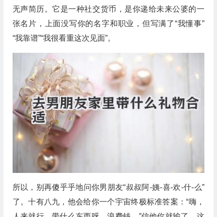
无声简历。它是一种社交货币，是你递给未来公婆的一
张名片，上面没写你的名字和职业，但写满了“我懂事”
“我靠谱”“我很看重这次见面”。
所以，别再傻乎乎地问你男朋友“叔叔阿-姨-喜-欢-什-么”
了。十有八九，他会给你一个宇宙终极标准答案：“嗨，
人来就行，带什么东西呀，浪费钱。”信他你就输了。这