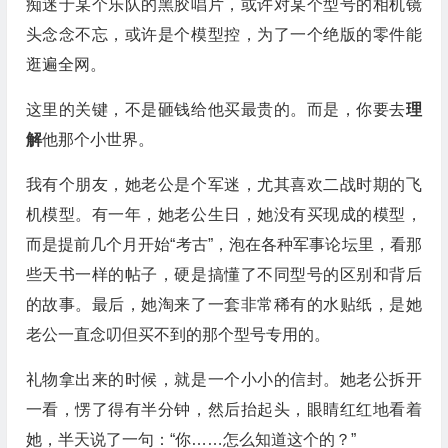
痴迷于某个乐队的黑胶唱片，或许对某个型号的相机镜
头念念不忘，或许是个模型控，为了一个绝版的零件能
逛遍全网。
这里的关键，不是砸钱给他买最贵的。而是，你要去
理
解
他那个小世界。
我有个朋友，她老公是个军迷，尤其喜欢二战时期的飞
机模型。有一年，她老公生日，她没有买现成的模型，
而是提前几个月开始“考古”，泡在各种军事论坛里，看那
些天书一样的帖子，硬是搞懂了不同型号的区别和背后
的故事。最后，她淘来了一套非常稀有的水贴纸，是她
老公一直念叨但买不到的那个型号专用的。
礼物拿出来的时候，就是一个小小的信封。她老公拆开
一看，愣了得有半分钟，然后抬起头，眼睛红红地看着
她，半天说了一句：“你……怎么知道这个的？”