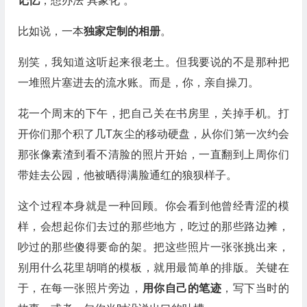
记忆
，想办法“具象化”。
比如说，一本
独家定制的相册
。
别笑，我知道这听起来很老土。但我要说的不是那种把
一堆照片塞进去的流水账。而是，你，亲自操刀。
花一个周末的下午，把自己关在书房里，关掉手机。打
开你们那个积了几T灰尘的移动硬盘，从你们第一次约会
那张像素渣到看不清脸的照片开始，一直翻到上周你们
带娃去公园，他被晒得满脸通红的狼狈样子。
这个过程本身就是一种回顾。你会看到他曾经青涩的模
样，会想起你们去过的那些地方，吃过的那些路边摊，
吵过的那些傻得要命的架。把这些照片一张张挑出来，
别用什么花里胡哨的模板，就用最简单的排版。关键在
于，在每一张照片旁边，
用你自己的笔迹
，写下当时的