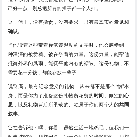
己好一点，别总把所有的担子都一个人扛。
这封信里，没有指责，没有要求，只有最真实的
看见
和
确认
。
当他读着这些带着你笔迹温度的文字时，他会感受到一
种深深的被爱着、被在乎着的力量。这份力量，能帮他
抵御外界的风雨，能抚平他内心的褶皱。这份礼物，不
需要花一分钱，却能存放一辈子。
说到底，最有纪念意义的礼物，从来都不是那个“物”本
身，而是你为了准备这份礼物所花费的
时间
、倾注的
心
思
，以及礼物背后所承载的、独属于你们两个人的
共同
叙事
。
它在告诉他：嘿，你看，虽然生活一地鸡毛，但我们一
起走过的路，我都记得。每一个闪闪发光的瞬间，我都