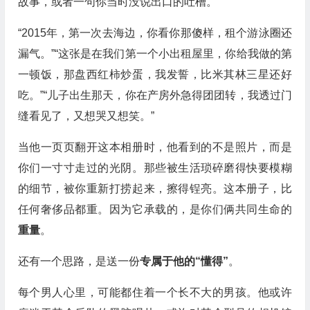
故事，或者一句你当时没说出口的吐槽。
“2015年，第一次去海边，你看你那傻样，租个游泳圈还
漏气。”“这张是在我们第一个小出租屋里，你给我做的第
一顿饭，那盘西红柿炒蛋，我发誓，比米其林三星还好
吃。”“儿子出生那天，你在产房外急得团团转，我透过门
缝看见了，又想哭又想笑。”
当他一页页翻开这本相册时，他看到的不是照片，而是
你们一寸寸走过的光阴。那些被生活琐碎磨得快要模糊
的细节，被你重新打捞起来，擦得锃亮。这本册子，比
任何奢侈品都重。因为它承载的，是你们俩共同生命的
重量
。
还有一个思路，是送一份
专属于他的“懂得”
。
每个男人心里，可能都住着一个长不大的男孩。他或许