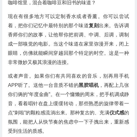
咖啡馆里，混合着咖啡豆和旧书的味道？
现在有很多地方可以定制香水或者香薰。你可以尝试
着，把你们记忆中最特别的那个味道
复刻
出来。告诉调
香师你们的故事，让他帮你把前调、中调、后调，调制
成一部嗅觉的电影。当这个味道在家里弥漫开来，闭上
眼睛，仿佛就能瞬间穿越回那个特定的时空。这是一种
非常微妙又极其浪漫的连接。
或者声音。如果你们有共同喜欢的音乐，别再用手机
APP听了。送他一台音质不错的
黑胶唱机
，再配上几张
你们俩的“年度金曲”。在一个慵懒的周末，把手机调成静
音，看着唱针在盘上缓缓转动，那些熟悉的旋律带着一
点“刺啦”的颗粒感流淌出来。那种复古的、充满
仪式感
的
氛围，能把人从快节奏的焦虑中一下子拽出来，重新感
受到生活的质感。