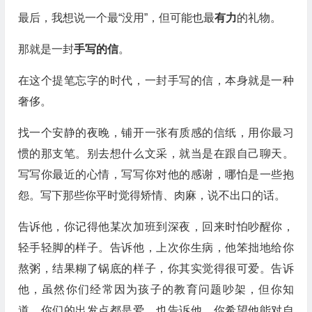
最后，我想说一个最“没用”，但可能也最
有力
的礼物。
那就是一封
手写的信
。
在这个提笔忘字的时代，一封手写的信，本身就是一种
奢侈。
找一个安静的夜晚，铺开一张有质感的信纸，用你最习
惯的那支笔。别去想什么文采，就当是在跟自己聊天。
写写你最近的心情，写写你对他的感谢，哪怕是一些抱
怨。写下那些你平时觉得矫情、肉麻，说不出口的话。
告诉他，你记得他某次加班到深夜，回来时怕吵醒你，
轻手轻脚的样子。告诉他，上次你生病，他笨拙地给你
熬粥，结果糊了锅底的样子，你其实觉得很可爱。告诉
他，虽然你们经常因为孩子的教育问题吵架，但你知
道，你们的出发点都是爱。也告诉他，你希望他能对自