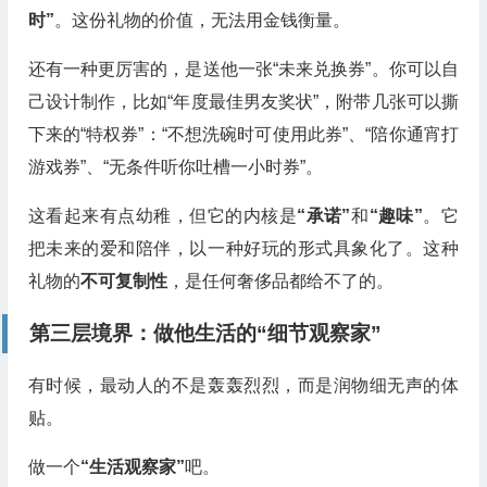
时”
。这份礼物的价值，无法用金钱衡量。
还有一种更厉害的，是送他一张“未来兑换券”。你可以自
己设计制作，比如“年度最佳男友奖状”，附带几张可以撕
下来的“特权券”：“不想洗碗时可使用此券”、“陪你通宵打
游戏券”、“无条件听你吐槽一小时券”。
这看起来有点幼稚，但它的内核是
“承诺”
和
“趣味”
。它
把未来的爱和陪伴，以一种好玩的形式具象化了。这种
礼物的
不可复制性
，是任何奢侈品都给不了的。
第三层境界：做他生活的“细节观察家”
有时候，最动人的不是轰轰烈烈，而是润物细无声的体
贴。
做一个
“生活观察家”
吧。