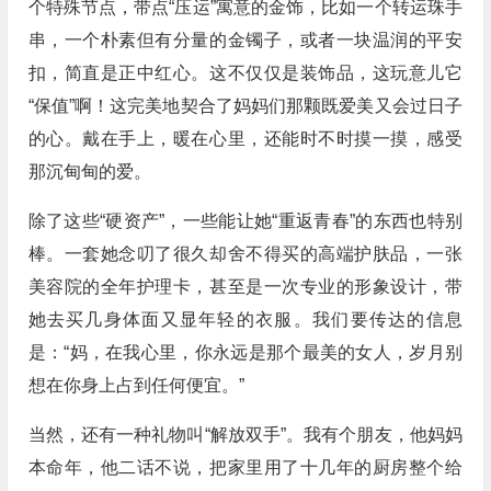
个特殊节点，带点“压运”寓意的金饰，比如一个转运珠手
串，一个朴素但有分量的金镯子，或者一块温润的平安
扣，简直是正中红心。这不仅仅是装饰品，这玩意儿它
“保值”啊！这完美地契合了妈妈们那颗既爱美又会过日子
的心。戴在手上，暖在心里，还能时不时摸一摸，感受
那沉甸甸的爱。
除了这些“硬资产”，一些能让她“重返青春”的东西也特别
棒。一套她念叨了很久却舍不得买的高端护肤品，一张
美容院的全年护理卡，甚至是一次专业的形象设计，带
她去买几身体面又显年轻的衣服。我们要传达的信息
是：“妈，在我心里，你永远是那个最美的女人，岁月别
想在你身上占到任何便宜。”
当然，还有一种礼物叫“解放双手”。我有个朋友，他妈妈
本命年，他二话不说，把家里用了十几年的厨房整个给