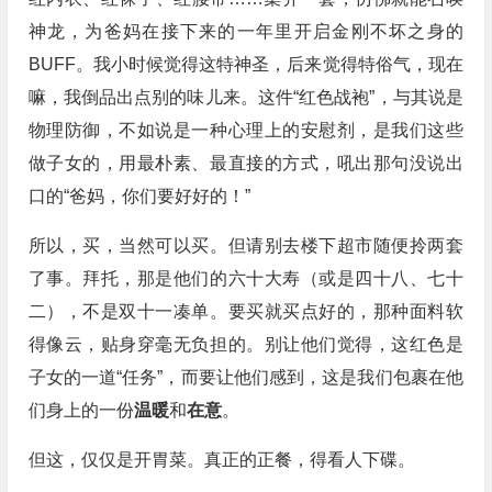
神龙，为爸妈在接下来的一年里开启金刚不坏之身的
BUFF。我小时候觉得这特神圣，后来觉得特俗气，现在
嘛，我倒品出点别的味儿来。这件“红色战袍”，与其说是
物理防御，不如说是一种心理上的安慰剂，是我们这些
做子女的，用最朴素、最直接的方式，吼出那句没说出
口的“爸妈，你们要好好的！”
所以，买，当然可以买。但请别去楼下超市随便拎两套
了事。拜托，那是他们的六十大寿（或是四十八、七十
二），不是双十一凑单。要买就买点好的，那种面料软
得像云，贴身穿毫无负担的。别让他们觉得，这红色是
子女的一道“任务”，而要让他们感到，这是我们包裹在他
们身上的一份
温暖
和
在意
。
但这，仅仅是开胃菜。真正的正餐，得看人下碟。