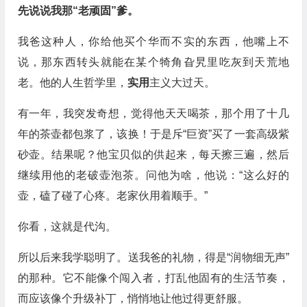
先说说我那“老顽固”爹。
我爸这种人，你给他买个华而不实的东西，他嘴上不
说，那东西转头就能在某个犄角旮旯里吃灰到天荒地
老。他的人生哲学里，
实用
主义大过天。
有一年，我突发奇想，觉得他天天喝茶，那个用了十几
年的茶壶都包浆了，该换！于是斥“巨资”买了一套高级紫
砂壶。结果呢？他宝贝似的供起来，每天擦三遍，然后
继续用他的老破壶泡茶。问他为啥，他说：“这么好的
壶，磕了碰了心疼。老家伙用着顺手。”
你看，这就是代沟。
所以后来我学聪明了。送我爸的礼物，得是“润物细无声”
的那种。它不能像个闯入者，打乱他固有的生活节奏，
而应该像个升级补丁，悄悄地让他过得更舒服。