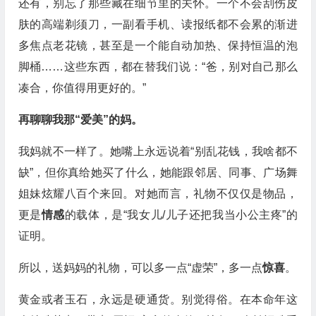
还有，别忘了那些藏在细节里的关怀。一个不会刮伤皮
肤的高端剃须刀，一副看手机、读报纸都不会累的渐进
多焦点老花镜，甚至是一个能自动加热、保持恒温的泡
脚桶……这些东西，都在替我们说：“爸，别对自己那么
凑合，你值得用更好的。”
再聊聊我那“爱美”的妈。
我妈就不一样了。她嘴上永远说着“别乱花钱，我啥都不
缺”，但你真给她买了什么，她能跟邻居、同事、广场舞
姐妹炫耀八百个来回。对她而言，礼物不仅仅是物品，
更是
情感
的载体，是“我女儿/儿子还把我当小公主疼”的
证明。
所以，送妈妈的礼物，可以多一点“虚荣”，多一点
惊喜
。
黄金或者玉石，永远是硬通货。别觉得俗。在本命年这