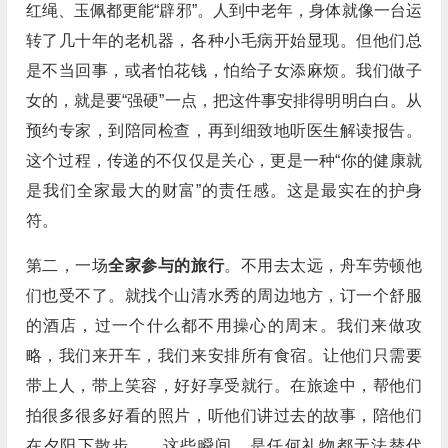
红绳、玉佩都更能“辟邪”。人到中老年，身体就像一台运
转了几十年的老机器，各种小毛病开始显现。但他们总
是不当回事，或者怕花钱，怕给子女添麻烦。我们做子
女的，就是要“强硬”一点，把这件事安排得明明白白。从
预约专家，到陪同检查，再到细致地听医生解读报告。
这个过程，传递的不仅仅是关心，更是一种“你的健康就
是我们全家最大的财富”的责任感。这是最实在的护身
符。
第二，一场
全家参与的旅行
。不用去太远，舟车劳顿他
们也受不了。就找个山清水秀的周边地方，订一个舒服
的酒店，过一个什么都不用操心的周末。我们来做攻
略，我们来开车，我们来安排所有食宿。让他们只需要
带上人，带上笑容，好好享受就行。在旅途中，帮他们
拍很多很多好看的照片，听他们讲过去的故事，陪他们
在夕阳下散步……这些瞬间，是任何礼物都无法替代