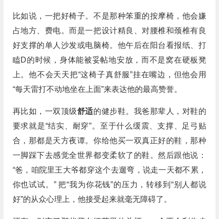
比如说，一把好椅子。不是那种笨重的按摩椅，他会嫌
占地方、费电。而是一把设计精良、对腰椎和颈椎有良
好支撑的单人沙发或电脑椅。他午后在阳台看报纸、打
瞌D的时候，身体能被妥帖地安放，而不是窝在硬板凳
上。他不会天天把“这椅子真舒服”挂在嘴边，但他会用
“每天雷打不动地坐在上面”来表达他的最高赞誉。
再比如，一双顶级
舒适
的健步鞋。我爸那辈人，对鞋的
要求就是“结实、耐穿”。至于什么缓震、支撑、足弓贴
合，那都是天方夜谭。你给他买一双真正好的鞋，那种
一脚踩下去感觉全世界都变柔软了的鞋。然后跟他说：
“爸，咱院里王大爷都穿这个去遛弯，说走一天都不累，
你也试试。” 把“我为你花钱”的压力，转移到“别人都说
好”的从众心理上，他接受起来就毫无障碍了。