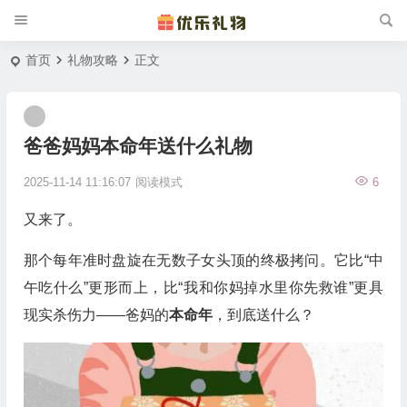
首页
礼物攻略
正文
爸爸妈妈本命年送什么礼物
2025-11-14 11:16:07
阅读模式
6
又来了。
那个每年准时盘旋在无数子女头顶的终极拷问。它比“中
午吃什么”更形而上，比“我和你妈掉水里你先救谁”更具
现实杀伤力——爸妈的
本命年
，到底送什么？