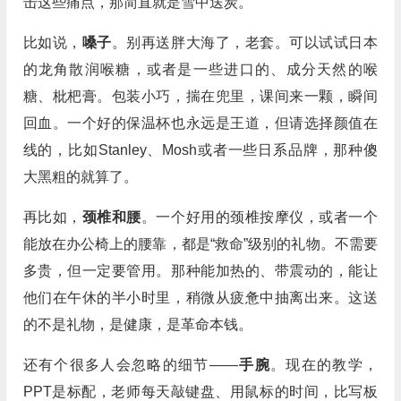
击这些痛点，那简直就是雪中送炭。
比如说，
嗓子
。别再送胖大海了，老套。可以试试日本
的龙角散润喉糖，或者是一些进口的、成分天然的喉
糖、枇杷膏。包装小巧，揣在兜里，课间来一颗，瞬间
回血。一个好的保温杯也永远是王道，但请选择颜值在
线的，比如Stanley、Mosh或者一些日系品牌，那种傻
大黑粗的就算了。
再比如，
颈椎和腰
。一个好用的颈椎按摩仪，或者一个
能放在办公椅上的腰靠，都是“救命”级别的礼物。不需要
多贵，但一定要管用。那种能加热的、带震动的，能让
他们在午休的半小时里，稍微从疲惫中抽离出来。这送
的不是礼物，是健康，是革命本钱。
还有个很多人会忽略的细节——
手腕
。现在的教学，
PPT是标配，老师每天敲键盘、用鼠标的时间，比写板