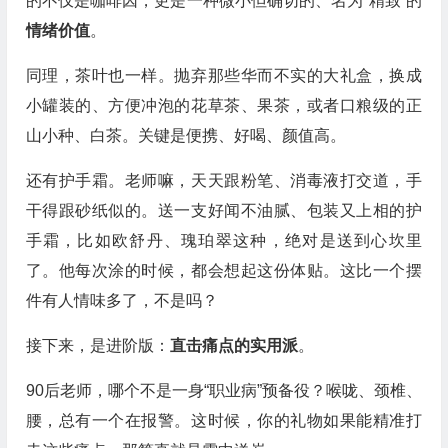
的不仅是咖啡因，更是一种微小但确切的、名为“精致”的
情绪价值
。
同理，茶叶也一样。抛弃那些华而不实的大礼盒，换成
小罐装的、方便冲泡的花草茶、果茶，或者口粮级的正
山小种、白茶。关键是便携、好喝、颜值高。
还有护手霜。老师嘛，天天跟粉笔、消毒液打交道，手
干得跟砂纸似的。送一支好闻不油腻、包装又上相的护
手霜，比如欧舒丹、瑰珀翠这种，绝对是送到心坎里
了。他每次涂的时候，都会想起这份体贴。这比一个摆
件有人情味多了，不是吗？
接下来，是进阶版：
直击痛点的实用派
。
90后老师，哪个不是一身“职业病”预备役？喉咙、颈椎、
腰，总有一个在报警。这时候，你的礼物如果能精准打