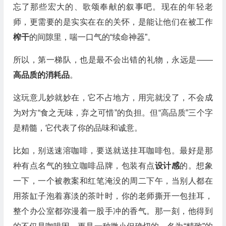
忘了那些宏大的、歌颂奉献的叙事吧。现在的年轻老
师，更需要的是实实在在的关怀，是能让他们在被工作
榨干
的间隙里，喘一口气的“续命神器”。
所以，第一梯队，也是最不会出错的礼物，永远是——
高品质的消耗品
。
这玩意儿妙就妙在，它不占地方，用完就没了，不会成
为对方“食之无味，弃之可惜”的负担。但“高品质”三个字
是精髓，它代表了你的品味和诚意。
比如，别送速溶咖啡，要送就送挂耳咖啡包。最好是那
种有点名气的独立咖啡品牌，包装有点
设计感
的。想象
一下，一个被教案和红笔淹没的周二下午，当别人都在
用茶缸子泡着寡淡的茶叶时，你的老师撕开一包挂耳，
整个办公室都弥漫着一股手冲的香气。那一刻，他得到