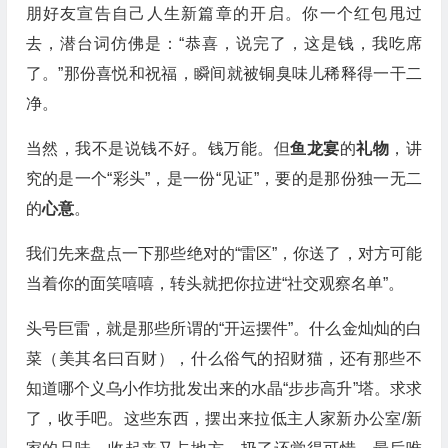
朋好友宣告自己人生新篇章的开启。你一个红包甩过
去，潜台词仿佛是：“恭喜，说完了，这是钱，我吃席
了。”那份喜悦和祝福，瞬间就被铜臭味儿稀释得一干二
净。
当然，我不是说钱不好。钱万能。但
鱼龙宴
的
礼物
，讲
究的是一个“彩头”，是一份“见证”，要的是那份独一无二
的
心意
。
我们先来盘点一下那些绝对的“雷区”，你送了，对方可能
当着你的面笑嘻嘻，转头就把你拉进“社交观察名单”。
头号巨雷，就是那些所谓的“开运摆件”。什么金灿灿的白
菜（美其名曰百财），什么俗气的招财猫，还有那些不
知道哪个义乌小作坊批发出来的水晶“步步高升”塔。求求
了，收手吧。这些东西，摆出来拉低主人家新办公室/新