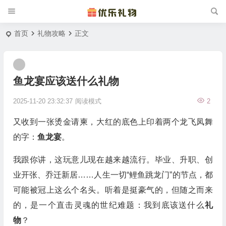
首页
礼物攻略
正文
鱼龙宴应该送什么礼物
2025-11-20 23:32:37
阅读模式
2
又收到一张烫金请柬，大红的底色上印着两个龙飞凤舞
的字：
鱼龙宴
。
我跟你讲，这玩意儿现在越来越流行。毕业、升职、创
业开张、乔迁新居……人生一切“鲤鱼跳龙门”的节点，都
可能被冠上这么个名头。听着是挺豪气的，但随之而来
的，是一个直击灵魂的世纪难题：我到底该送什么
礼
物
？