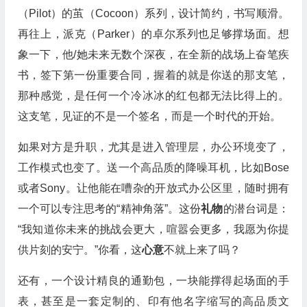
（Pilot）的茧（Cocoon）系列，设计简约，书写顺滑。
再往上，派克（Parker）的卓尔系列也足够撑场面。想
象一下，他/她未来无数个深夜，在全新的战场上奋笔疾
书，签下第一份重要合同，握着的就是你送的那支笔，
那种感觉，是任何一个冷冰冰的红包都无法比得上的。
这支笔，见证的不是一个签名，而是一个时代的开始。
如果对方是升职，尤其是进入管理层，办公环境变了，
工作模式也变了。送一个高品质的降噪耳机，比如Bose
或者Sony。让他能在嘈杂的开放式办公区里，随时拥有
一个可以专注思考的“精神角落”。这份
礼物
的潜台词是：
“我知道你未来的挑战会更大，喧嚣会更多，我愿为你提
供片刻的安宁。”你看，这
心意
不就上来了吗？
还有，一个设计精良的通勤包，一块能撑得起场面的手
表，甚至是一套定制的、印有他名字缩写的高品质文