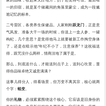
家的品味，收起来又占地方，扔了还觉得可惜。最后唯
一的归宿，就是某个储藏间的角落里蒙尘，成为一段尴
尬记忆的标本。
二号雷区，各类养生保健品。人家刚刚
跃龙门
，正是意
气风发、准备大干一场的时候，你送上一盒人参、一罐
枸杞，几个意思？是觉得他马上就要被新工作掏空身体
了，还是在暗示他“年纪不小了，注意保养”？这祝福送
得，跟咒没什么两样，情商洼地了属于是。
那么，到底送什么，才能送到点子上，送到心坎里，显
得你品味卓绝又诚意满满？
这事儿得分人，得看场景，但万变不离其宗，核心就两
个字：
蜕变
。
你的
礼物
，必须紧紧围绕这个核心。它应该是旧身份的