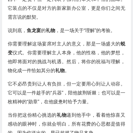
它装点的不仅是对方的新家新办公室，更是你们之间无
需言说的默契。
说到底，
鱼龙宴
的
礼物
，是一场关于“理解”的考验。
你需要理解这场宴席对主人的意义，那是一场盛大的
蜕
变
仪式。你需要理解主人本身，他的性格，他的梦想，
他即将面对的挑战与机遇。然后，将你的祝福与理解，
物化成一件恰如其分的
礼物
。
它不必昂贵到让人有负担，但一定要用心到让人动容。
它可以是一件趁手的“兵器”，陪他披荆斩棘；也可以是一
枚精神的“勋章”，在他疲惫时给予力量。
当你把这份精心挑选的
礼物
递到他手中，看着他惊喜又
感动的眼神时，你就会明白，所有花费的心思都是值得
的。因为你送出的，早已超越了物品本身。