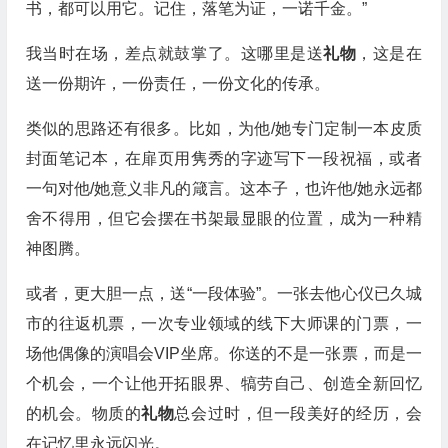
书，都可以用它。记住，落笔为证，一诺千金。”
我当时在场，差点就鼓掌了。这哪里是送
礼物
，这是在
送一份期许，一份责任，一份文化的传承。
类似的思路还有很多。比如，为他/她专门定制一本皮质
封面笔记本，在扉页用隽秀的字迹写下一段祝福，或者
一句对他/她意义非凡的箴言。这本子，也许他/她永远都
舍不得用，但它会摆在书架最显眼的位置，成为一种精
神图腾。
或者，更大胆一点，送“一段体验”。一张去他心仪已久城
市的往返机票，一次专业领域的线下大师课的门票，一
场他偶像的演唱会VIP坐席。你送的不是一张票，而是一
个机会，一个让他开拓眼界、犒劳自己、创造全新回忆
的机会。物质的
礼物
总会过时，但一段美好的经历，会
在记忆里永远闪光。