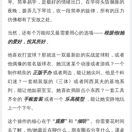
琴。简单易学，是极好的情绪出口。在学得头昏脑胀的
夜晚，拨弄几下琴弦，吹一段简单的旋律，所有的压力
仿佛都有了安放之处。
当然，还有个万能却又最需要用心的选项——
根据他/她
的爱好，投其所好
。
他喜欢打篮球？那就送一双最新款的实战篮球鞋，或者
他偶像的签名版球衣。她沉迷某个动漫或者游戏？一个
制作精良的
正版手办
或者周边，能让她尖叫。他是个科
幻迷？一套精装版的《三体》或者阿西莫夫的基地系
列，能让他如获至宝。她喜欢捣鼓点小东西？一套工具
齐全的
手账套装
或者一个
乐高模型
，能让她安静地玩
上一个下午。
这个操作的核心在于
“观察”
和
“倾听”
。你需要花时间
去了解，他/她最近在聊什么，朋友圈在分享什么，课桌