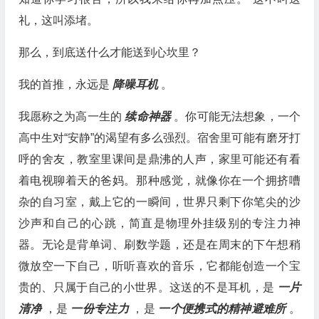
礼，这叫添堵。
那么，到底送什么才能送到心坎里？
我的首推，永远是
降噪耳机
。
我愿称之为高一生的
续命神器
。你可能无法想象，一个
高中生对“安静”的渴望有多么强烈。宿舍里可能有磨牙打
呼的舍友，教室里课间是鼎沸的人声，家里可能还有看
着电视聊着天的爸妈。那种感觉，就像你在一个拥挤嘈
杂的自习室，戴上它的一瞬间，世界只剩下你笔尖的沙
沙声和自己的心跳，简直是物理外挂级别的专注力神
器。无论是背单词、刷数学题，还是在周末的下午想稍
微放空一下自己，听听喜欢的音乐，它都能创造一个宝
贵的、只属于自己的小世界。这送的不是耳机，是
一片
清净
，是
一份专注力
，是
一个便携式的精神避难所
。