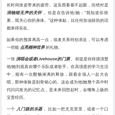
长时间坐姿带来的疲劳。这东西看着不起眼，但绝对是
润物细无声的关怀
。你是在告诉他/她：“我知道你很
累，我关心你的身体。”这种体贴，比任何加油鼓劲的话
都来得实在。
如果你的预算再高一点，或者关系特别亲近，可以考虑
一些能
点亮精神世界
的礼物。
一张
演唱会或者Livehouse的门票
。前提是你得摸清楚
他/她到底喜欢哪个乐队或者歌手。在高强度的学习生活
中，能有一次酣畅淋漓的释放，跟着全场人一起大合
唱，那种体验是刻骨铭心的。这会成为他/她整个高中时
代闪闪发光的记忆点，是未来回想起时，会嘴角上扬的
宝贵经历。
一个
入门级的乐器
。比如一把尤克里里，或者一个口