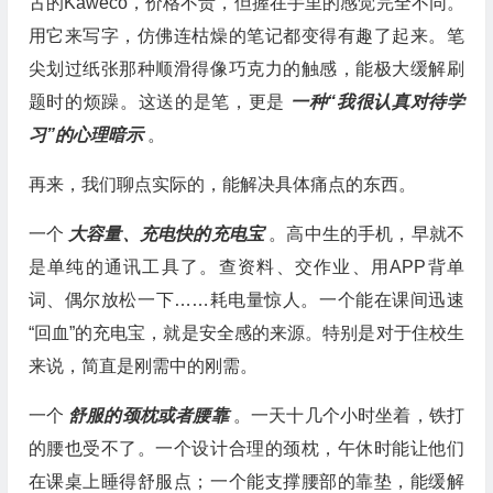
古的Kaweco，价格不贵，但握在手里的感觉完全不同。
用它来写字，仿佛连枯燥的笔记都变得有趣了起来。笔
尖划过纸张那种顺滑得像巧克力的触感，能极大缓解刷
题时的烦躁。这送的是笔，更是
一种“我很认真对待学
习”的心理暗示
。
再来，我们聊点实际的，能解决具体痛点的东西。
一个
大容量、充电快的充电宝
。高中生的手机，早就不
是单纯的通讯工具了。查资料、交作业、用APP背单
词、偶尔放松一下……耗电量惊人。一个能在课间迅速
“回血”的充电宝，就是安全感的来源。特别是对于住校生
来说，简直是刚需中的刚需。
一个
舒服的颈枕或者腰靠
。一天十几个小时坐着，铁打
的腰也受不了。一个设计合理的颈枕，午休时能让他们
在课桌上睡得舒服点；一个能支撑腰部的靠垫，能缓解