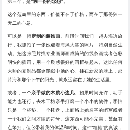
第三个，是
“独一份的念想”
。
这个范畴里的东西，价值不在于价格，而在于那份独一
无二的心意。
可以是一幅
定制的装饰画
。前段时间我们一起去海边旅
行，我抓拍了一张她迎着海风大笑的照片，特别自然生
动。把这张照片找专业画师画成简约的线条画或者色彩
明快的插画，用一个质感很好的画框裱起来。这比任何
大师的复制品都更能戳中她的心。挂在新家的墙上，那
片海和那个下午的阳光，就永远留在了她的生活里。
或者，一个
亲手做的木质小边几
。如果时间允许，动手
能力也还行，去木工坊亲手打磨一个小小的物件，哪怕
只是一个杯垫、一个托盘，上面烙上她名字的缩写或者
一个我们之间才懂的符号。这东西可能不完美，甚至有
点笨拙，但它带着我的体温和时间。这种“粗糙”的真诚，