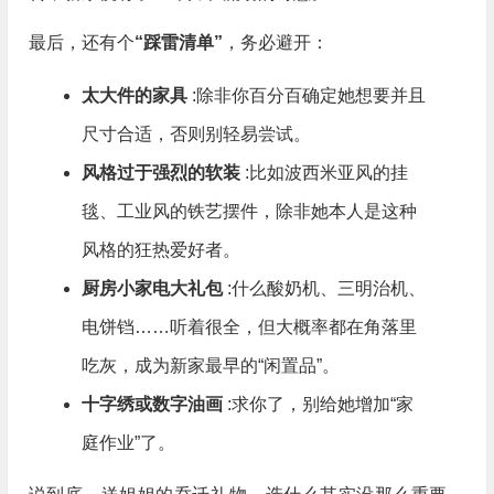
最后，还有个
“踩雷清单”
，务必避开：
太大件的家具
:除非你百分百确定她想要并且
尺寸合适，否则别轻易尝试。
风格过于强烈的软装
:比如波西米亚风的挂
毯、工业风的铁艺摆件，除非她本人是这种
风格的狂热爱好者。
厨房小家电大礼包
:什么酸奶机、三明治机、
电饼铛……听着很全，但大概率都在角落里
吃灰，成为新家最早的“闲置品”。
十字绣或数字油画
:求你了，别给她增加“家
庭作业”了。