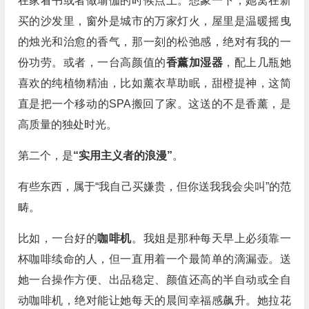
在家看书或者做瑜伽的时候点上。想象一下，她窝在新
买的沙发里，窗外是城市的万家灯火，屋里是温暖摇曳
的烛光和治愈的香气，那一刻的松弛感，绝对有我的一
份功劳。或者，一台高颜值的
香薰加湿器
，配上几瓶她
喜欢的纯植物精油，比如薰衣草助眠，甜橙提神，这简
直是把一个移动的SPA搬回了家。这送的不是香薰，是
高质量的独处时光。
第二个，是
“实用主义者的浪漫”
。
有些东西，属于“我自己买嫌贵，但你送我我会尖叫”的范
畴。
比如，一台好的
咖啡机
。我姐是那种每天早上必须靠一
杯咖啡续命的人，但一直用着一个最简单的滴漏壶。送
她一台操作方便、出品稳定、颜值还高的半自动或全自
动咖啡机，绝对能让她每天的晨间幸福感飙升。她拉花