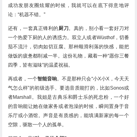
成功发朋友圈炫耀的时候，我就可以在底下得意地评
论：“机器不错。”
还有，一套真正锋利的
厨刀
。真的，别小看一套好刀对
一个热爱下厨的人的诱惑力。双立人或者Wüsthof，切番
茄不流汁，切肉如切豆腐。那种顺滑利落的快感，能把
做饭的疲惫都削减一半。这份礼物，藏着一种“愿你三餐
四季，皆有滋味”的温柔祝福。
再或者，一个
智能音响
。不是那种只会“小X小X，今天天
气怎么样”的初级选手。要选音质能打的，比如Sonos或
者Marshall。我姐是古典乐和爵士乐的死忠粉，一个好
的音响能让她在做家务或者泡澡的时候，瞬间置身于音
乐厅或小酒馆。声音是有质感的，能填满新家的每一个
空隙，驱散一个人的孤单。