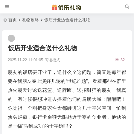
首页
礼物攻略
饭店开业适合送什么礼物
饭店开业适合送什么礼物
2025-11-22 11:01:05
阅读模式
32
朋友的饭店要开业了，送什么？这问题，简直是每年都
要在我朋友圈上演好几轮的“世纪难题”。看着那些在群里
热火朝天讨论送花篮、送牌匾、送招财猫的朋友，我真
的，有时候很想冲进去摇着他们的肩膀大喊：醒醒吧！
你觉得一个刚把身家性命都砸进这几十平米空间，忙到
焦头烂额，银行卡余额无限趋近于零的创业者，他缺的
是一幅“马到成功”的十字绣吗？