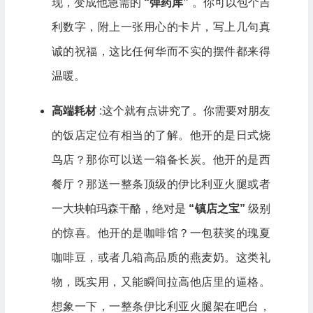
现，变成他急需的
“弹药库”
。你可以包个吉
利数字，附上一张用心的卡片，写上几句真
诚的祝福，这比任何华而不实的摆件都来得
温暖。
高端耗材
:这个就有点讲究了。你需要对朋友
的饭店定位有相当的了解。他开的是日式烧
鸟店？那你可以送一箱备长炭。他开的是西
餐厅？那送一整条顶级的伊比利亚火腿或者
一大块帕玛森干酪，绝对是
“镇店之宝”
级别
的惊喜。他开的是咖啡馆？一包获奖的瑰夏
咖啡豆，或者几箱高品质的燕麦奶。这类礼
物，既实用，又能瞬间拉高他店里的逼格。
想象一下，一整条伊比利亚火腿架在吧台，